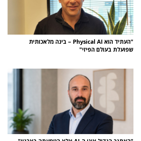
"העתיד הוא Physical AI – בינה מלאכותית
שפועלת בעולם הפיזי"
"האתגר הגדול אינו ה-AI אלא הטמעתה בארגון"