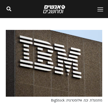
מתפצלת. יבמ. אילוסטרציה: BigStock