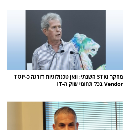
מחקר STKI השנתי: וואן טכנולוגיות דורגה כ-TOP
Vendor בכל תחומי שוק ה-IT