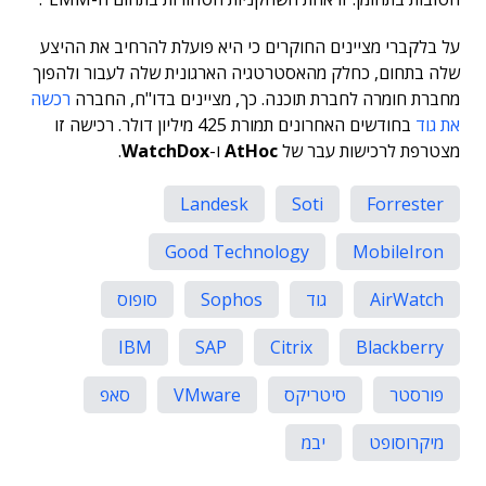
על בלקברי מציינים החוקרים כי היא פועלת להרחיב את ההיצע
שלה בתחום, כחלק מהאסטרטגיה הארגונית שלה לעבור ולהפוך
מחברת חומרה לחברת תוכנה. כך, מציינים בדו"ח, החברה
רכשה
את גוד
בחודשים האחרונים תמורת 425 מיליון דולר. רכישה זו
מצטרפת לרכישות עבר של
AtHoc
ו-
WatchDox
.
Landesk
Soti
Forrester
Good Technology
MobileIron
AirWatch
גוד
Sophos
סופוס
IBM
SAP
Citrix
Blackberry
פורסטר
סיטריקס
VMware
סאפ
מיקרוסופט
יבמ