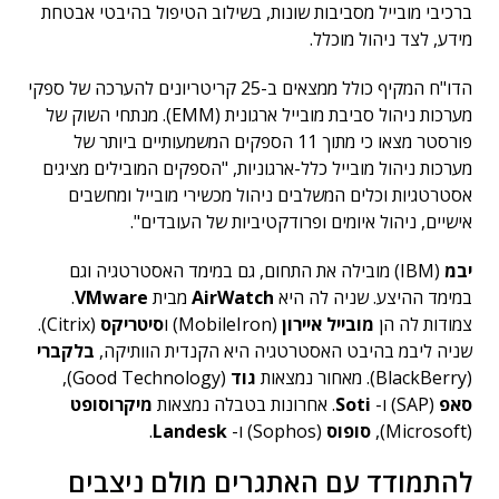
ברכיבי מובייל מסביבות שונות, בשילוב הטיפול בהיבטי אבטחת
מידע, לצד ניהול מוכלל.
הדו"ח המקיף כולל ממצאים ב-25 קריטריונים להערכה של ספקי
מערכות ניהול סביבת מובייל ארגונית (EMM). מנתחי השוק של
פורסטר מצאו כי מתוך 11 הספקים המשמעותיים ביותר של
מערכות ניהול מובייל כלל-ארגוניות, "הספקים המובילים מציגים
אסטרטגיות וכלים המשלבים ניהול מכשירי מובייל ומחשבים
אישיים, ניהול איומים ופרודקטיביות של העובדים".
יבמ
(IBM) מובילה את התחום, גם במימד האסטרטגיה וגם
במימד ההיצע. שניה לה היא
AirWatch
מבית
VMware
.
צמודות לה הן
מובייל איירון
(MobileIron) ו
סיטריקס
(Citrix).
שניה ליבמ בהיבט האסטרטגיה היא הקנדית הוותיקה,
בלקברי
(BlackBerry). מאחור נמצאות
גוד
(Good Technology),
סאפ
(SAP) ו-
Soti
. אחרונות בטבלה נמצאות
מיקרוסופט
(Microsoft),
סופוס
(Sophos) ו-
Landesk
.
להתמודד עם האתגרים מולם ניצבים