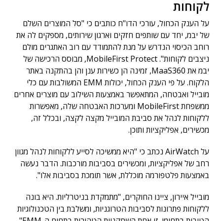
לקוחות
על הענק הכחול, עורכי הדו"ח כותבים כי "סל המוצרים השלם
של יבמ, יחד עם שותפים חזקים וארגון שירותים, מספקים לה את
רוחב הכיסוי הנדרש על מנת להתמודד עם רוב האתגרים מולם
ניצבים לקוחות". MobileFirst Protect, מבוסס הרכישה של
יבמ את MaaS360, זמינה הן כשירות ענן והן בהתקנה באתר
הלקוח. על פי הענק הכחול, יכולות EMM המשולבות עם כלי
מובייל ואבטחה, המתאפשר באמצעות השילוב עם מוצרים אחרים
ממשפחת MobileFirst ומערכות האבטחה שלה, מאפשרות
ללקוחות לנהל את סביבת המובייל מקצה לקצה, ובכלל זה,
מכשירים, אפליקציות ותוכן.
על AirWatch נכתב כי "היא ממשיכה לסייע ללקוחות לנהל מגוון
רחב של אפליקציות, ומכשירים בסביבות מורכבות. הדבר נעשה
באמצעות פלטפורמה מוכללת, אשר תומכת בסביבות אלו".
מובייל איירון, ציינו החוקרים, "מתמקדת בניטרליות. היא בונה
ללקוחות פתרונות לסביבות הטרוגניות, ומשלבת בין הטכנולוגיות
הטובות בתחומן. זו אחת השחקניות הטהורות בתחום ה-EMM".