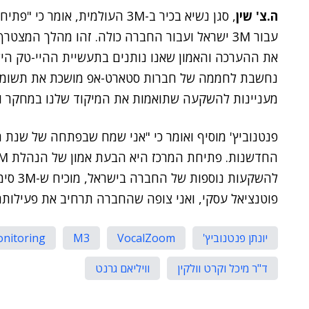
ה.צ' שין
, סגן נשיא בכיר ב-3M העולמית, 
עבור 3M ישראל ועבור החברה כולה. זהו מהלך המ
את ההערכה והאמון שאנו נותנים בתעשיית ההיי-טק הי
נחשבת לחממה של חברות סטארט-אפ מושכת את תשומת ל
מעניינות להשקעה שתואמות את המיקוד שלנו במחקר וב
להשקעות
פוטנציאל עסקי, ואני צופה שהחברה תרחיב את פעילותה 
יונתן פנטנוביץ'
VocalZoom
M3
onitoring
ד"ר מיכל וקרט וולקין
וויליאם גרנט