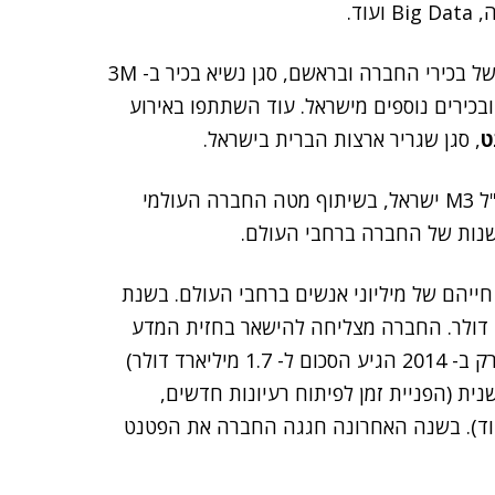
וד.
לאירוע פתיחת מרכז החדשנות בישראל הגיעה משלחת של בכירי החברה ובראשם, סגן נשיא בכיר ב- 3M
 ובכירים נוספים מישראל. עוד השתתפו באירוע
ט
, סגן שגריר ארצות הברית בישראל.
, מנכ"ל M3 ישראל, בשיתוף מטה החברה העולמי
 חייהם של מיליוני אנשים ברחבי העולם. בשנת
ה מוצרים בסכום כולל של 32 מיליארד דולר. החברה מצליחה להישאר בחזית המדע
לאורך שנים, באמצעות השקעה אדירה במחקר ופיתוח (רק ב- 2014 הגיע הסכום ל- 1.7 מיליארד דולר)
ת (הפניית זמן לפיתוח רעיונות חדשים,
 ועוד). בשנה האחרונה חגגה החברה את הפטנט