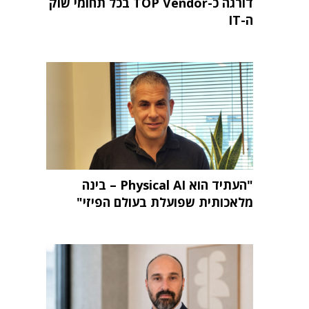
דורגה כ-TOP Vendor בכל תחומי שוק
ה-IT
"העתיד הוא Physical AI – בינה
מלאכותית שפועלת בעולם הפיזי"