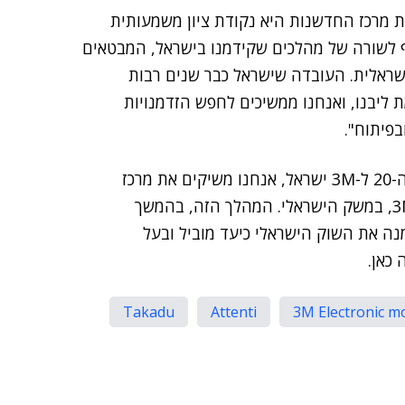
אומר כי "פתיחת מרכז החדשנות היא נקודת ציון משמעותית
צטרף לשורה של מהלכים שקידמנו בישראל, המבטאים
שראלית. העובדה שישראל כבר שנים רבות
יבנו, ואנחנו ממשיכים לחפש הזדמנויות
פיתוח".
פנטנוביץ' מוסיף ואומר כי "אני שמח שבפתחה של שנת ה-20 ל-3M ישראל, אנחנו משיקים את מרכז
החדשנות. פתיחת המרכז היא הבעת אמון של הנהלת 3M, במשק הישראלי. המהלך הזה, בהמשך
 נוספות של החברה בישראל, מוכיח ש-3M סימנה את השוק הישראלי כיעד מוביל ובעל
כאן.
Takadu
Attenti
3M Electronic m