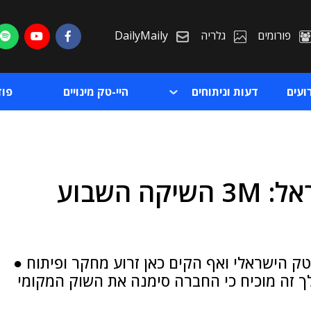
פורומים
גלריה
DailyMaily
ועים
דעות וניתוחים
היי-טק מינויים
פו
לאחר שורת השקעות בישראל: 3M השיקה השבוע
ת
ת
ק הישראלי ואף הקים כאן זרוע מחקר ופיתוח ●
לך זה מוכיח כי החברה סימנה את השוק המקומי