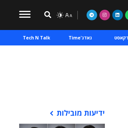
דקאסט
גאדג'Time
Tech N Talk
וכן פרסומי
תוכן פרסומי
וכן פרסומי
ידיעות מובילות