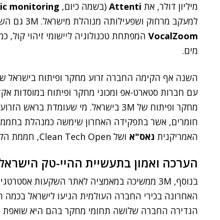
מיליון דולר, את
Attenti
(בשמה כיום,
ic monitoring
למעקב מרחוק ושפעילותה מנוהלת מישראל. 3M גם השקיעה בשתי חברות סטארט-אפ ישראליות:
VocalZoom
המפתחת טכנולוגיה ליישומי זיהוי קול, כמ
מים.
השנה אף הקימה החברה זרוע מחקר ופיתוח בישראל שמט
עם חברות סטארט-אפ ומכוני מחקר ופיתוח במוסדות א
מחקר ופיתוח של 3M בישראל. מי שעומדת בראש הזרוע היא ד"ר
חומרים, אשר בתפקידה האחרון שימשה כמנהלת בחממת
האמריקנית
נאס"א
ושל Clean Tech Open, חממת הקלינטק הגדולה ביותר בארצות הברית.
הערכה ואמון בתעשיית ההיי-טק הישראל
בנוסף, 3M ממשיכה במאמציה לאתר השקעות אסטר
האחרונה בכירי החברה העולמית הגיעו לישראל בכמה הזד
הגדירה החברה שלושה תחומי מחקר בהם היא שואפת להשק