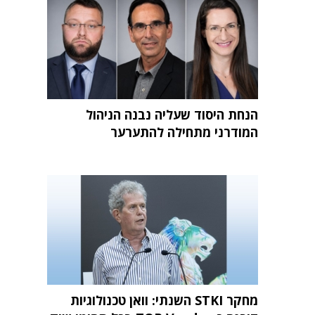
הנחת היסוד שעליה נבנה הניהול
המודרני מתחילה להתערער
מחקר STKI השנתי: וואן טכנולוגיות