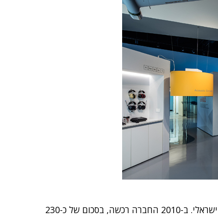
בשנים האחרונות המטה העולמי מגלה עניין רב בשוק הישראלי. ב-2010 החברה רכשה, בסכום של כ-230