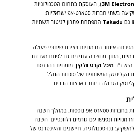
3M Electron
), העוסקת בתחום הטכנולוגיות
ו גם
Takadu
המפתחת פתרון לניטור תשתיות
רתה איתור הזדמנויות ויצירת שיתופי פעולה
קדמיים, מתוך מחשבה עתידית גם לפתח מעבדת
מיכל וקרט וולקין
, מומחית בהנדסת
 הקלינטק המשותפת של סוכנות החלל
ית
טגיות בחברות סטארט-אפ נוספות. במהלך השנה
מנויות ונפגשו עם גורמים רלוונטיים. השנה
יעְ: ננו-טכנולוגיה, חיישנים והאינטרנט של