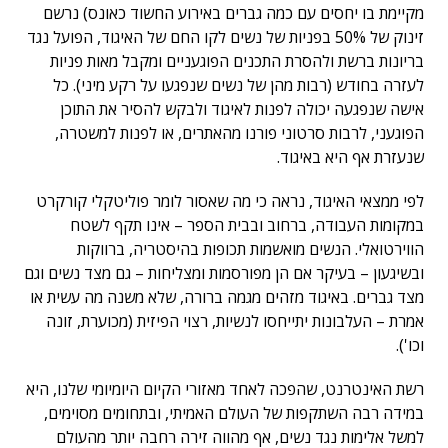
מקיימת בו יחסים עם כמה גברים באירוע החשוד כאונס) נרשם
זינוק של 50% בפניות של נשים לקו החם של האיגוד, הפועל נגד
בריונות ברשת ולהסרת התכנים הפוגעניים ומקבל מאות פניות
לעזרה בחודש (רבות מהן של נשים שנפגעו על רקע מיני). כל
אישה שנפגעה יכולה לפנות לאיגוד ולבקש להסיר את התוכן
הפוגעני, לרבות סרטוני פורנו מהאתרים, או לפנות למשטרה,
שנעזרת אף היא באיגוד.
לפי ממצאי האיגוד, נראה כי מה שאסור לומר פוליטקלי קורקרט
במקומות העבודה, ברחוב ובבית הספר – אינו תקף לשטח
הווירטואלי. הנשים מואשמות תכופות בהיסטריה, ברווקות
ובשיגעון – בעיקר אם הן מפורסמות ומצליחות – גם מצד נשים וגם
מצד גברים. באיגוד מזהים מגמה ברורה, שלא משנה מה עשית או
אמרת – העלבונות יתייחסו לנשיות, רצוי הפיזית (מכוערת, זונה
וכו').
רשת האינטרנט, שהפכה לאחד מאזורי הקיום היומיומי שלנו, היא
במידה רבה השתקפות של העולם האמיתי, ובתחומים מסוימים,
למשל אלימות נגד נשים, אף מהווה זירה רחבה יותר מהעולם