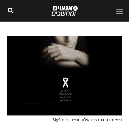
די אלימות נגד נשים. אילוסטרציה: BigStock