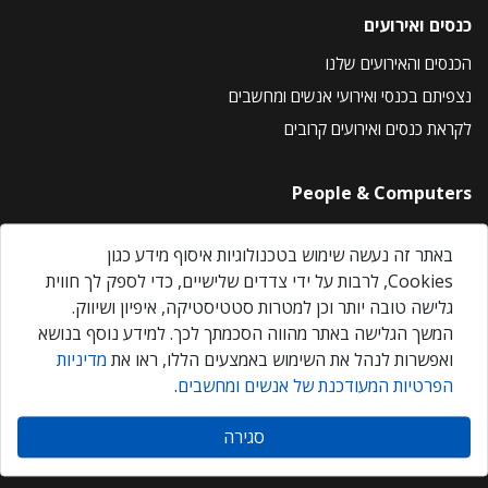
כנסים ואירועים
הכנסים והאירועים שלנו
נצפיתם בכנסי ואירועי אנשים ומחשבים
לקראת כנסים ואירועים קרובים
People & Computers
About Us
באתר זה נעשה שימוש בטכנולוגיות איסוף מידע כגון
Privacy Policy
Cookies, לרבות על ידי צדדים שלישיים, כדי לספק לך חווית
Contact Us
גלישה טובה יותר וכן למטרות סטטיסטיקה, איפיון ושיווק.
Our Events
המשך הגלישה באתר מהווה הסכמתך לכך. למידע נוסף בנושא
ואפשרות לנהל את השימוש באמצעים הללו, ראו את
מדיניות
הפרטיות המעודכנת של אנשים ומחשבים
.
אנשים ומחשבים © 2026 – כל הזכויות שמורות
סגירה
Created by