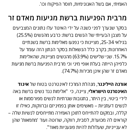
האמיתי, אם בשל האנונימיות, חוסר הפיקוח וכו'.
מרבית הפגיעות ברשת מגיעות מאדם זר
בסקר שנערך לפני כשנה על ידי האיגוד עלו נתונים המצביעים
על מצבן הבעייתי של הנשים ברשת: כרבע מהנשים (25.5%)
בגילאי 25-34, מציינות כי נפגעו מאלימות ברשת בשנתיים
האחרונות; בקרב כלל הנשאלות בסקר הנתון הזה עומד על
15.7%. שני שלישים (63.9%) מהנשים מציינות, שהאלימות
כלפיהן הייתה בעלת אופי מיני וכי מרבית הפגיעות ברשת מגיעות
מאדם זר שהן אינן מכירות (74.7%).
אורנה היילינגר
, מנהלת המרכז לאינטרנט בטוח של
איגוד
האינטרנט הישראלי
, ציינה, כי "אלימות נגד נשים ברשת באה
לידי ביטוי, בין היתר, בתגובות שגרתיות לנשים מפורסמות או
לנשים דעתניות – מאשימים אותן בפמיניזם וברווקות, כאילו זו
קללה, ובמקום להתייחס לתוכן האמירה מתייחסים לנשיות שלה –
קוראים לה מכוערת, לסבית, רווקה, שרוטה ועוד 'מחמאות' שהן
לא ענייניות, שעלולות להיות פוגעניות מאוד".