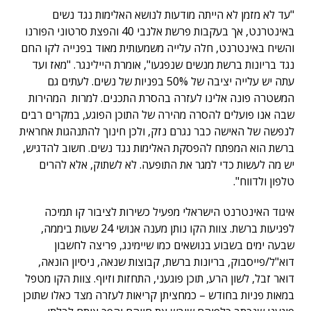
"עד לא מזמן לא הייתה מודעות לנושא האלימות נגד נשים
באינטרנט, אך בעקבות פרשת אלנבי 40 והפצת סרטוני הפורנו
והשיח באינטרנט, חלה עלייה משמעותית מאוד בפנייה לקו החם
נגד בריונות ברשת מנשים שנפגעו", אומרת היילינגר. "מאז ועד
עתה יש עלייה יציבה של 50% בפניות של נשים. לעתים גם
המשטרה פונה אלינו לעזרה בהסרת התכנים. למרות המהירות
שבה אנו פועלים להסרה מהירה של התוכן הפוגע, במקרים רבים
לנפשה של האישה כבר נגרם נזק, ולכן חינוך להתנהגות אחראית
ברשת הוא המפתח להפסקת האלימות נגד נשים. חשוב להדגיש,
יש מה לעשות כדי למגר את התופעה. לא לשתוק, אלא להרים
טלפון ולדווח".
איגוד האינטרנט הישראלי מפעיל כשירות לציבור קו תמיכה
לפגיעות ברשת. צוות הקו נותן מענה אנושי 24 שעות ביממה,
שבעה ימים בשבוע בנושאים כמו שיימינג, פריצה לחשבון
דוא"ל/פייסבוק, בריונות ברשת, קבוצות שנאה, ניסיון הונאה,
דואר זבל, לשון הרע, תוכן פוגעני, התחזות וזיוף. צוות הקו מטפל
במאות פניות בחודש – כמחציתן קריאות לעזרה מצד כאלו שתוכן