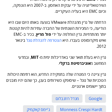
הווירטואליזציה על ידי ענקית האחסון. ב-2007 היא הונפקה,
וכיום EMC היא בעליה העיקריים.
הדחתה של גרין מהנהלת VMware בוצעה באותו היום שבו היא
הודיעה, כי המכירות השנתיות של החברה עתידות להיות קטנות
יותר מהתחזיות. גרין הוחלפה על ידי
פול מריץ
, בכיר ב-EMC
ואיש מיקרוסופט בעברו. היא
הצטרפה להנהלת גוגל
בינואר
2012.
גרין היא בעלת תואר שני באדריכלות ימית מ-
MIT
, ובמדעי
המחשב מ
אוניברסיטת ברקלי
.
גרין ציינה כי המטרה שלה בתפקידה החדש, הוא רתימת היכולות
הטכניות של גוגל – שיסופקו כשירותים בענן, כך שהם יהיו מובנים
בתוך יישומים ארגוניים.
Google
מנדל רוזנבלום
Monness Crespi Hardt
ג'יימס קאקמיק