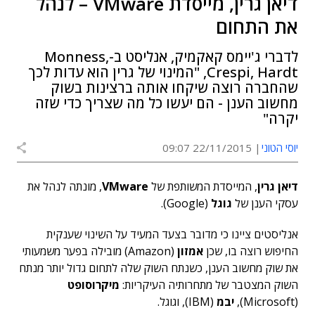
דיאן גרין, מייסדת VMware – לנהל
את התחום
לדברי ג'יימס קאקמיק, אנליסט ב-Monness,
Crespi, Hardt, "המינוי של גרין הוא עדות לכך
שהחברה רוצה שיקחו אותה ברצינות בשוק
מחשוב הענן - הם יעשו כל מה שצריך כדי שזה
יקרה"
יוסי הטוני
22/11/2015 09:07
דיאן גרין
, המייסדת המשותפת של
VMware
, מונתה לנהל את
עסקי הענן של
גוגל
(Google).
אנליסטים ציינו כי מדובר בצעד המעיד על השינוי שענקית
החיפוש רוצה בו, שכן
אמזון
(Amazon) מובילה בפער משמעותי
את שוק מחשוב הענן, כשנתח השוק שלה לתחום גדול יותר מנתח
השוק המצטבר של מתחרותיה העיקריות:
מיקרוסופט
(Microsoft),
יבמ
(IBM), וגוגל.