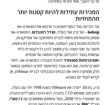
על גבי הענן", אמר פיצ'אי באחרונה.
המכירות עתידות להיות קטנות יותר
מהתחזיות
עוד הודיעה גוגל בסוף השבוע כי תרכוש את הסטארט-אפ
bebop
– של גרין ושל בעלה,
מנדל רוזנבלום
. הסטארט-אפ
מספק פלטפורמת פיתוח לבנייה ולתחזוקה של אפליקציות,
ולכתיבת תוכנות בענן. העסקה, שפרטיה הכספיים לא נחשפו,
תיסגר עד סוף השנה. גרין תמשיך לכהן כדירקטורית בלתי
עצמאית בגוגל. רוזנבלום, שלקח חופשה של שנתיים
מ
אוניברסיטת סטנפורד
לטובת העבודה בסטארט-אפ, יחזור
לאוניברסיטה, שם הוא עובד כפרופסור למדעי המחשב (כאשר
חלק ממחקרו היווה את הבסיס הטכנולוגי לבניית VMwar), אך
יקדיש לגוגל יום בשבוע.
גרין, בת 60, ייסדה את VMware בשנת 1998 יחד עם בעלה,
רוזנבלום, ששימש CTO בחברה. היא כיהנה כמנכ"לית החברה
עד שפוטרה ביולי 2008, בשל עימותים מתמשכים עם
ג'ו טוצ'י
,
מנכ"ל
EMC
. ארבע שנים קודם לכן נרכשה חברת