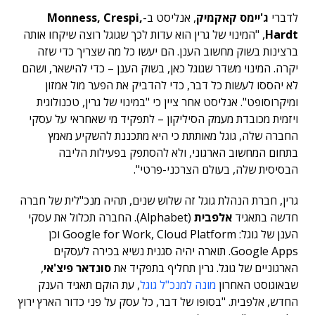
לדברי
ג'יימס קאקמיק
, אנליסט ב-
Monness, Crespi,
Hardt
, "המינוי של גרין הוא עדות לכך שגוגל רוצה שיקחו אותה
ברצינות בשוק מחשוב הענן. הם יעשו כל מה שצריך כדי שזה
יקרה. המינוי משדר שגוגל כאן, בשוק הענן – כדי להישאר, ושהם
לא יהססו לעשות כל דבר, כדי להדביק את הפער מול אמזון
ומיקרוסופט". אנליסט אחר ציין כי "במינוי של גרין, טכנולוגית
ויזמית מכובדת מעמק הסיליקון – לתפקיד מי שאחראי על עסקי
החברה שלה, גוגל מאותתת כי היא מתכננת להשקיע מאמץ
בתחום המחשוב הארגוני, ולא להסתפק בפעילות הליבה
הבסיסית שלה, בעולם הצרכני-פרטי".
גרין, חברת הנהלת גוגל זה שלוש שנים, תהיה מנכ"לית של חברה
חדשה בתאגיד
אלפבית
(Alphabet). החברה תכלול את עסקי
הענן של גוגל: Google for Work, Cloud Platform וכן
Google Apps. תוארה יהיה סגנית נשיא בכירה לעסקים
הארגוניים של גוגל. גרין תחליף בתפקיד את
סונדאר פיצ'אי
,
שבאוגוסט האחרון
מונה למנכ"ל גוגל
, עת הוקם תאגיד הענק
החדש, אלפבית. "בסופו של דבר, כל עסק על פני כדור הארץ ירוץ