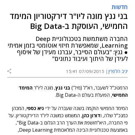
חדשות
בני גנץ מונה ליו"ר דירקטוריון המימד
החמישי, העוסקת ב-Big Data
החברה משתמשת בטכנולוגיית Deep
Learning, שמאפשרת חיזוי אוטומטי בזמן אמיתי
● גנץ: "בעולם הסייבר, עברנו מעידן של איסוף
לעידן של היתוך ועיבוד נתונים"
יניב הלפרין
07/09/2015 15:41
הרמטכ"ל לשעבר, רא"ל (מיל')
בני גנץ
, מונה ליו"ר
המימד
החמישי
, הפועלת בעולם ה-Big Data.
המימד החמישי הוקמה בשנה שעברה על ידי
גיא כספי
, המכהן
כמנכ"ל שלה, ו
דורון כהן
, המשמש כמשנה ליו"ר הדירקטוריון. על
פי החברה, היא"חושפת את הערך הרב הגלום ב-Big Data",
באמצעות טכנולוגיית הבינה המלאכותית Deep Learning,