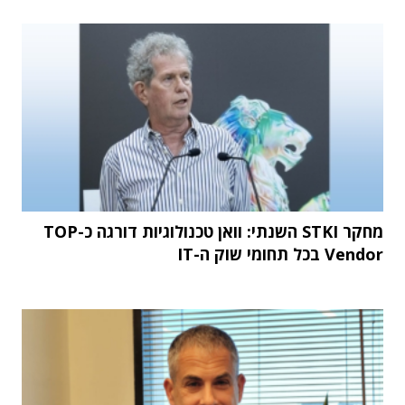
מחקר STKI השנתי: וואן טכנולוגיות דורגה כ-TOP
Vendor בכל תחומי שוק ה-IT