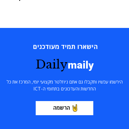
הישארו תמיד מעודכנים
Daily
maily
הירשמו עכשיו ותקבלו גם אתם ניוזלטר מקצועי יומי, המרכז את כל
החדשות והעדכונים בתחומי ה-ICT
הרשמה