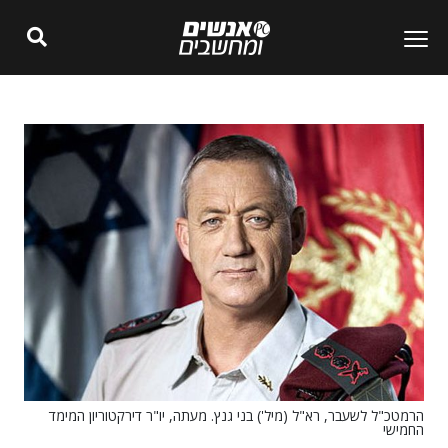
הרמטכ"ל לשעבר, רא"ל (מיל') בני גנץ. מעתה, יו"ר דירקטוריון המימד
החמישי