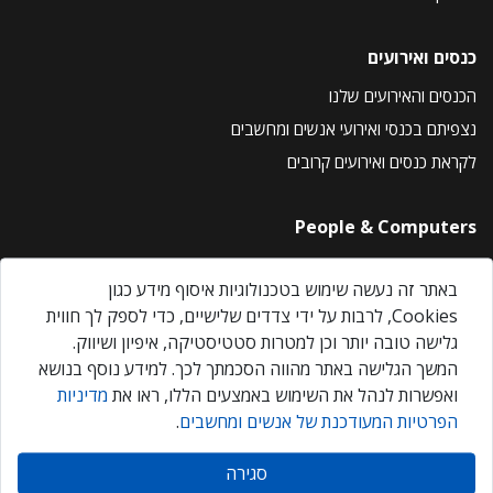
כנסים ואירועים
הכנסים והאירועים שלנו
נצפיתם בכנסי ואירועי אנשים ומחשבים
לקראת כנסים ואירועים קרובים
People & Computers
About Us
באתר זה נעשה שימוש בטכנולוגיות איסוף מידע כגון
Privacy Policy
Cookies, לרבות על ידי צדדים שלישיים, כדי לספק לך חווית
Contact Us
גלישה טובה יותר וכן למטרות סטטיסטיקה, איפיון ושיווק.
Our Events
המשך הגלישה באתר מהווה הסכמתך לכך. למידע נוסף בנושא
ואפשרות לנהל את השימוש באמצעים הללו, ראו את
מדיניות
הפרטיות המעודכנת של אנשים ומחשבים
.
אנשים ומחשבים © 2026 – כל הזכויות שמורות
סגירה
Created by