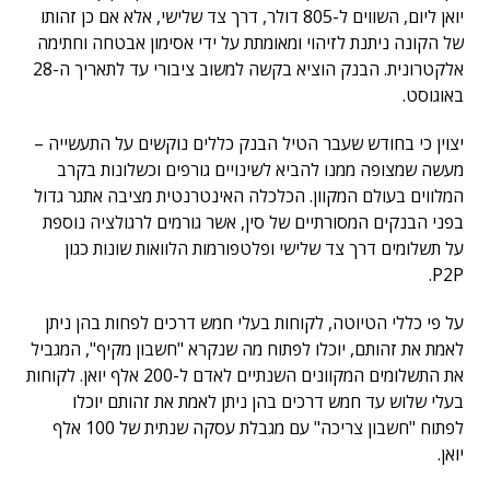
יואן ליום, השווים ל-805 דולר, דרך צד שלישי, אלא אם כן זהותו
של הקונה ניתנת לזיהוי ומאומתת על ידי אסימון אבטחה וחתימה
אלקטרונית. הבנק הוציא בקשה למשוב ציבורי עד לתאריך ה-28
באוגוסט.
יצוין כי בחודש שעבר הטיל הבנק כללים נוקשים על התעשייה –
מעשה שמצופה ממנו להביא לשינויים גורפים וכשלונות בקרב
המלווים בעולם המקוון. הכלכלה האינטרנטית מציבה אתגר גדול
בפני הבנקים המסורתיים של סין, אשר גורמים לרגולציה נוספת
על תשלומים דרך צד שלישי ופלטפורמות הלוואות שונות כגון
P2P.
על פי כללי הטיוטה, לקוחות בעלי חמש דרכים לפחות בהן ניתן
לאמת את זהותם, יוכלו לפתוח מה שנקרא "חשבון מקיף", המגביל
את התשלומים המקוונים השנתיים לאדם ל-200 אלף יואן. לקוחות
בעלי שלוש עד חמש דרכים בהן ניתן לאמת את זהותם יוכלו
לפתוח "חשבון צריכה" עם מגבלת עסקה שנתית של 100 אלף
יואן.