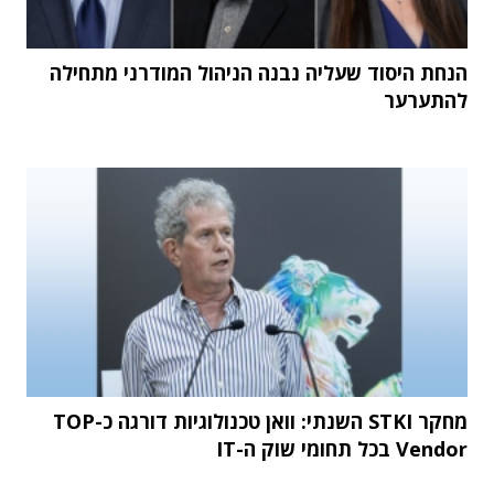
הנחת היסוד שעליה נבנה הניהול המודרני מתחילה
להתערער
מחקר STKI השנתי: וואן טכנולוגיות דורגה כ-TOP
Vendor בכל תחומי שוק ה-IT