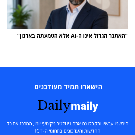
"האתגר הגדול אינו ה-AI אלא הטמעתה בארגון"
הישארו תמיד מעודכנים
Daily
maily
הירשמו עכשיו ותקבלו גם אתם ניוזלטר מקצועי יומי, המרכז את כל
החדשות והעדכונים בתחומי ה-ICT