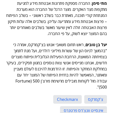
מתי סימן
. החברה מספקת פתרונות אבטחת מידע למניעת
מתקפות מצד האקרים. מוצר הדגל של החברה הוא מערכת
המנתחת קודי תוכנה, מאתרת כבר בשלב ראשוני – בשלב הפיתוח
– פרצות אבטחת מידע ומתריעה עליהן. בשלבים אלה עלות תיקון
פרצות האבטחה זולה לאין שיעור מאשר בשלבים מאוחרים יותר
בהם המוצר יוצא לשוק, על פי החברה.
יעל בן טובים
, ראש תחום משאבי אנוש בצ'קמרקס, אמרה כי
"בהמשך לגיוס הון של עשרות מיליוני דולרים, ועל מנת לתמוך
בצמיחתה המואצת, הרחבת הפעילות הגלובלית ופיתוח מוצרים
חדשים, אנחנו מגייסים אנשי צוות נוספים במגוון תפקידים, בעיקר
במחלקת המחקר והפיתוח. זו הזדמנות להיכנס לעולם מעניין
ומאתגר, המאפשר להיות בחזית הפיתוח של המוצר יחד עם
עבודה מול לקוחות מובילים מרשימת פורצ'ן 500 (Fortune
500)".
צ'קמרקס
Checkmarx
אינסייט וונצ'רס פרטנרס