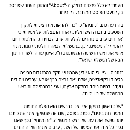
העמוד לא כלל פרטים בחלק ה-"About" והתוכן האחר שפורסם
בו, למעט הפוסט המדובר, דל ביותר.
בהודעה כתב "נתניהו" כי "כדי להראות את רצינותי לתיקון
השסעים בחברה הישראלית, לאחר התנצלותי על אמירתי כי
'אזרחים ערבים נוהרים לקלפיות' ערב הבחירות, החלטתי היום
להוסיף לה מעשים. לכן, בממשלתי הבאה החלטתי למנות מינוי
אישי את ראש הרשימה המשותפת, ח"כ איימן עודה, לשר החינוך
הבא של ממשלת ישראל".
"נתניהו" ציין כי הוא יודע שהמינוי ייתקל בהתנגדות חריפה
בליכוד ובקואליציה, אולם "אם נרצה בכך או לא, ערבים ויהודים
נועדנו לחיות ביחד בחלקת ארץ זו, ואני נבחרתי להיות ראש
הממשלה של כ-ו-ל-ם".
"שלב ראשון בתיקון אליו אנו נדרשים הוא הפלת החומות
המפרידות בינינו", נכתב בפוסט, שנראה שמשקף את דעת כותבו
יותר מאשר את דעתו של ראש הממשלה. "זה מתחיל בכך שאנו
נכיר כל אחד את הסיפור של השני, ערבים את זה של היהודים