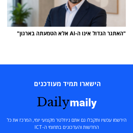
"האתגר הגדול אינו ה-AI אלא הטמעתה בארגון"
הישארו תמיד מעודכנים
Daily
maily
הירשמו עכשיו ותקבלו גם אתם ניוזלטר מקצועי יומי, המרכז את כל
החדשות והעדכונים בתחומי ה-ICT