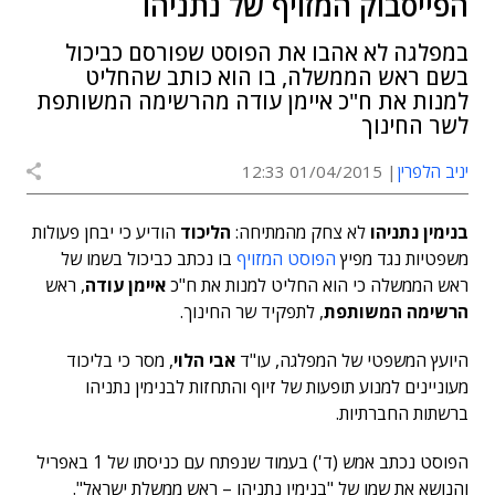
הפייסבוק המזויף של נתניהו
במפלגה לא אהבו את הפוסט שפורסם כביכול
בשם ראש הממשלה, בו הוא כותב שהחליט
למנות את ח"כ איימן עודה מהרשימה המשותפת
לשר החינוך
יניב הלפרין
01/04/2015 12:33
בנימין נתניהו
לא צחק מהמתיחה:
הליכוד
הודיע כי יבחן פעולות
משפטיות נגד מפיץ
הפוסט המזויף
בו נכתב כביכול בשמו של
ראש הממשלה כי הוא החליט למנות את ח"כ
איימן עודה
, ראש
הרשימה המשותפת
, לתפקיד שר החינוך.
היועץ המשפטי של המפלגה, עו"ד
אבי הלוי
, מסר כי בליכוד
מעוניינים למנוע תופעות של זיוף והתחזות לבנימין נתניהו
ברשתות החברתיות.
הפוסט נכתב אמש (ד') בעמוד שנפתח עם כניסתו של 1 באפריל
והנושא את שמו של "בנימין נתניהו – ראש ממשלת ישראל".