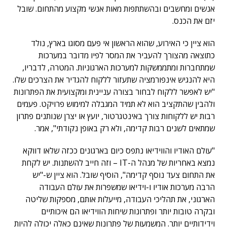
אנשים ומחשבים ובהשתתפות מאות אנשי מקצוע מהתחום. שובל
יזם את הכנס.
הוא ציין כי האירוע, שהוא הראשון אי פעם מסוגו בארץ, נולד
כתוצאה מהצורך להעביר את המסר לפיו מדובר במערכות
שמתחברות ומתממשקות למערכות הארגוניות. המטרה, לדבריו,
היא להנגיש אינפורמציה שתעזור ללקוח להגדיר את הצרכים שלו.
"יש לאפשר ללקוח לבחור בצורה עניינית ומקצועית את הפתרונות
ולהבין שהתקציב הוא לא תמיד המגבלה למימוש פרויקט. פעמים
רבות יש ללקוחות צורך באינטגרטור, יועץ או יצרן שנותנים פתרון
שמתאים לשנים רבות קדימה, ולא רק באופן נקודתי", אמר.
"עולם האודיו והווידיאו נתפס כיום בארגונים ככזה שלאו דווקא
נמצא באחריות של מנהל ה-IT – וזה חייב להשתנות. יש לקחת
את התחום צעד נוסף קדימה", הוסיף שובל. הוא ציין ש-"יש
הרבה מערכות אודיו ו-וידיאו שמשפרות את עולם העבודה
הארגוני, את תהליכי העבודה, מייעלות אותם, מספקות שליטה
ובקרה טובות יותר ופתרונות שיחות הווידיאו הם איכותיים
וידידותיים יותר. המשמעות של פתרונות שאינם כאלה יכולה להיות