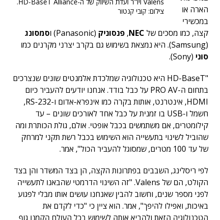
Valens ויו"ר ועדת השיווק של ה-HD-BaseT Alliance.
הארה או
צילום: קובי קנטור
במכשירי
קצה, כמו מסכים של
NEC
,
פנסוניק
(Panasonic) ו
סמסונג
(Samsung). היא נמצאת בשימוש גם בקרב יצרני מקרנים כמו
סוני
(Sony).
"HD-BaseT היא טכנולוגיה שמלכדת אלמנטים שונים שנצרכים
בתחום ה-PRO AV על כבל בודד. אנחנו יודעים להעביר כיום
HDMI, אינטרנט, אותות בקרה כמו אינפרא-אדום ו-RS-232,
חשמל ו-USB בו זמנית על כבל אחד לאורכים שונים – עד
קילומטרים, אם משתמשים בכבל אופטי. אולם, גולת הכותרת ומה
שהוביל לשינוי בתעשייה הוא השימוש בכבל רשת תקני למרחק
של עד 100 מטרים, שמסוגל להעביר הכול", אמר.
לפי ריסלינג, השבבים בפתרונות הקצה, הן בצד המשדר והן בצד
הקולט, הם של Valens. "זה השינוי הדרמטי שהבאנו לתעשייה
לפני מספר שנים, וחשוב להבין שאנחנו עושים אותו מבלי לפגוע
באיכות, ואפילו להיפך", אמר. הוא ציין כי "כדי לקדם את
הטכנולוגיה הזאת ולהביא אותה לשימוש בכל העולם הקמנו גוף