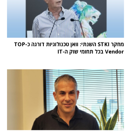
מחקר STKI השנתי: וואן טכנולוגיות דורגה כ-TOP
Vendor בכל תחומי שוק ה-IT