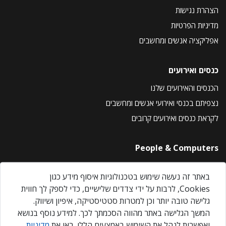
הצהרת נגישות
מדיניות הפרטיות
אפליקציה אנשים ומחשבים
כנסים ואירועים
הכנסים והאירועים שלנו
נצפיתם בכנסי ואירועי אנשים ומחשבים
לקראת כנסים ואירועים קרובים
People & Computers
About Us
באתר זה נעשה שימוש בטכנולוגיות איסוף מידע כגון
Privacy Policy
Cookies, לרבות על ידי צדדים שלישיים, כדי לספק לך חווית
Contact Us
גלישה טובה יותר וכן למטרות סטטיסטיקה, איפיון ושיווק.
Our Events
המשך הגלישה באתר מהווה הסכמתך לכך. למידע נוסף בנושא
ואפשרות לנהל את השימוש באמצעים הללו, ראו את
מדיניות