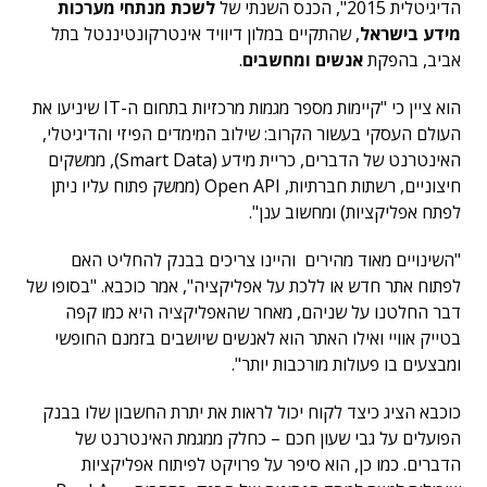
הדיגיטלית 2015", הכנס השנתי של
לשכת מנתחי מערכות
מידע בישראל
, שהתקיים במלון דיוויד אינטרקונטיננטל בתל
אביב, בהפקת
אנשים ומחשבים
.
הוא ציין כי "קיימות מספר מגמות מרכזיות בתחום ה-IT שיניעו את
העולם העסקי בעשור הקרוב: שילוב המימדים הפיזי והדיגיטלי,
האינטרנט של הדברים, כריית מידע (Smart Data), ממשקים
חיצוניים, רשתות חברתיות, Open API (ממשק פתוח עליו ניתן
לפתח אפליקציות) ומחשוב ענן".
"השינויים מאוד מהירים והיינו צריכים בבנק להחליט האם
לפתוח אתר חדש או ללכת על אפליקציה", אמר כוכבא. "בסופו של
דבר החלטנו על שניהם, מאחר שהאפליקציה היא כמו קפה
בטייק אוויי ואילו האתר הוא לאנשים שיושבים בזמנם החופשי
ומבצעים בו פעולות מורכבות יותר".
כוכבא הציג כיצד לקוח יכול לראות את יתרת החשבון שלו בבנק
הפועלים על גבי שעון חכם – כחלק ממגמת האינטרנט של
הדברים. כמו כן, הוא סיפר על פרויקט לפיתוח אפליקציות