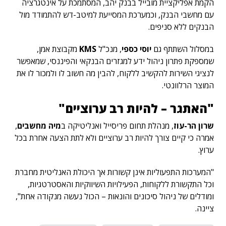
הקמת אפליקציית מובייל בבנק יהב, המסתמכת על אינטגרציה
עם מחשבי הבנק, וכמערכת המסייעת למיטב-דש להתמודד מול
הבנקים ללא סניפים.
במסלול השתתף גם
יוסי כספי
, מנכ"ל
KMS
מקבוצת אמן,
שמספקת פתרון ניהול ידע למגזרים הבנקאי והפיננסי, שמאפשר
לנציגי השירות להקשיב ללקוח, להבין מה חשוב לו ולמכור לו את
המוצר הרלוונטי.
"האתגר – להיות רב ערוציים"
שרון הר-עוז
, מנהלת תחום פריסייל ואנליטיקה ב
מיה מחשבים
,
אמרה כי קיים צורך להיות רב ערוציים ולא לתת הצעה אחרת בכל
ערוץ.
"המערכות התפעוליות אינן קשורות אך היכולת האנליטית מחברת
וכל התקשורת ללקוחות, הפעילויות השיווקיות והאסטרטגיות,
ומודלים של ניהול סיכונים והונאות – הכול נעשה מנקודה אחת",
ציינה.