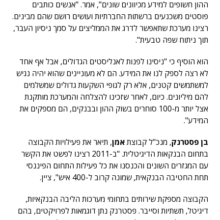
ההון חשופים למידע מכיוונים שונים", אמר. "אנשים כותבים
פוסטים משכנעים ברשתות החברתיות ועושים רושם שהם מבינים.
רצינו מערכת שתאפשר לדרג את הממליצים על סמך ניסיון העבר,
תוך ניתוח שפה טבעית".
הוא הוסיף כי "ניסינו לפנות לאנליסטים הגדולים, אבל אף אחד
לא רצה לספק לנו את המידע. הם לא מעוניינים שהוא יהיה נגיש
למשתמשים קטנים, אלא רק לגופי השקעות גדולים שמשלמים
להם מיליונים. כיום, לאחר שזכינו להצלחה והמערכת מותקנת
אצל יותר מ-100 סוחרים בשוק ההון ובבנקים, הם מספקים את
המידע".
בן פסטרנק
, מנכ"ל קבוצת
אמן
, תיאר את פעילויות הקבוצה
בתחום הבנקאות הדיגיטלית. "ב-2011 רצינו לפשט את הקשר
עם המגזרים השונים והכנסנו את כל פעילות התחום הפיננסי
תחת החטיבה הבנקאית, שמונה קרוב ל-400 איש", ציין.
הקבוצה מספקת שירותים בתחומי מערכות הליבה הבנקאיות,
דיגיטל, תשתיות וסייבר. פסטרנק נתן דוגמאות לפרויקטים, בהם