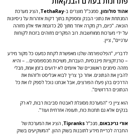
פתרונות בעולם הבנקאות
אהוד סולומון
, סמנכ"ל מוצרים ב-
TethaRay
, הציג מערכת
המנתחת את נתוני הבנק ומספקת בתוך דקות אזהרות על ניסיונות
הונאה. "כיום, רק מקרה אחד מתוך 20 כדוגמת אתי אלון מזוהה
על ידי מערכות ממוחשבות. רוב המקרים מזוהים בזכות לקוחות
ערניים", ציין.
לדבריו, "הפלטפורמה שלנו מאפשרת לקחת כמעט כל מקור מידע
– טרנזקציות פיננסיות, העברות, משיכות מכספומטים… – והיא
מזהה סימנים ראשוניים של איומים לא ידועים בזמן אמת, מבלי
להבין את הנתונים. אחר כך צריך לבוא אנליסט ולזהות את
הדרכים בהן פעלו הפורצים, אבל אנחנו נוכל לספק לו את כל
הנתונים הדרושים".
הוא ציין כי "המערכת מסוגלת לאבטח סביבות רבות, לא רק
בנקים אלא גם תחנות כוח, תעופה אזרחית ועוד".
אורי גרינבאום
, מנכ"ל
Tipranks
, הציג את המערכת של
החברה לכריית מידע לתובנות בשוק ההון. "המשקיעים בשוק