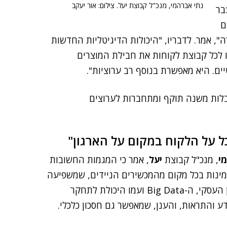
נתי אברהמי, מנכ"ל קבוצת יעל. צילום: אור יעקב
בר
ם
", אמר. לדבריו, "היכולות הדיגיטליות החדשות
ו לכל קבוצת לקוחות את חבילת המוצרים
יים. היא מאפשרת בנוסף רב ערוציות".
בסון כי "בעידן הדיגיטציה, מערכות ה-CRM מקבלות משנה תוקף ומתחברות לערוצים
 על הלקוח במקום על הארגון"
י
, מנכ"ל קבוצת
יעל
, אמר כי המגמות החשובות
זמינות בכל מקום מהמכשירים הניידים, שמשפיעה
גם על הפן העסקי, ה-Big Data ועמו היכולת לתחקר
ע והתראות, והענן, שמאפשר גם חסכון כלכלי.