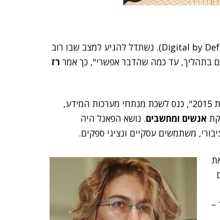
"נקדם בממשלה את גישת 'דיגיטלי כברירת מחדל' (Digital by Default). נשתדל להגיע למצב שבו רוב
דם בתהליך, עד כמה שהדבר אפשרי", כך אמר
רז
הייפרמן דיבר בפאנל שנערך במסגרת "הפסגה הדיגיטלית 2015", כנס לשכת מנתחי מערכות המידע,
פקת
אנשים ומחשבים
. נושא הפאנל היה
בורי, משתמשים עסקיים ונציגי ספקים.
את
 –