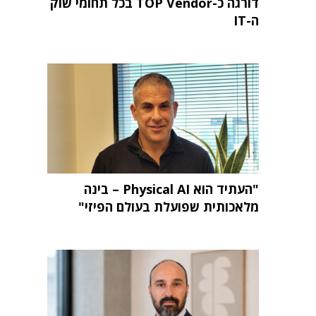
דורגה כ-TOP Vendor בכל תחומי שוק
ה-IT
"העתיד הוא Physical AI – בינה
מלאכותית שפועלת בעולם הפיזי"