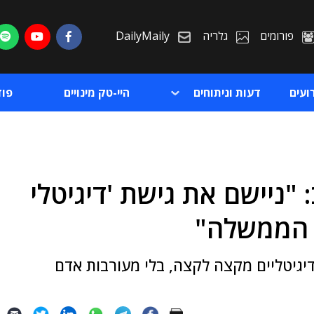
פורומים
גלריה
DailyMaily
ועים
דעות וניתוחים
היי-טק מינויים
פו
 "ניישם את גישת 'דיגיטלי
ת
 הממשלה"
ת
דיגיטליים מקצה לקצה, בלי מעורבות אדם