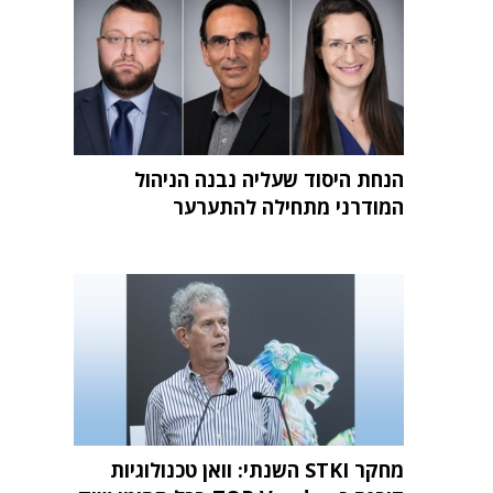
הנחת היסוד שעליה נבנה הניהול
המודרני מתחילה להתערער
מחקר STKI השנתי: וואן טכנולוגיות