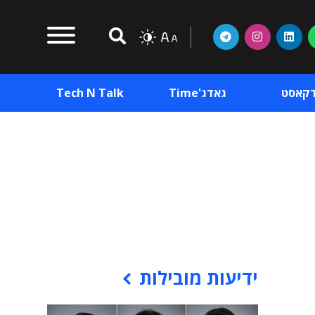
דקאסט
גאדג'Time
Tech N Talk
וכן פרסומי
תוכן פרסומי
וכן פרסומי
ידיעות מובילות