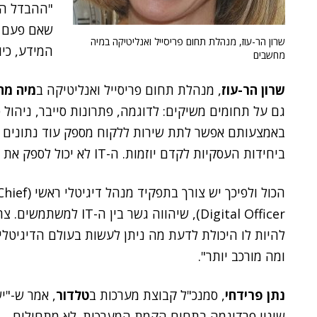
"ההבדל הג
שאם פעם ה
שרון הר-עוז, מנהלת תחום פריסייל ואנליטיקה במיה
המידע, כיו
מחשבים
שרון הר-עוז
, מנהלת תחום פריסייל ואנליטיקה ב
מיה מח
גם על תחומים משיקים: לדוגמה, פתרונות סייבר, ניהול 
באמצעותם אפשר לתת שירות ללקוח מספק עוד נתונים ל
ביחידות העסקיות לקדם יוזמות. ה-IT לא יכול לספק את
הכול ולפיכך יש צורך בתפקיד מנהל דיגיטלי ראשי (
Digital Officer), שיהווה גשר בין ה-IT למשתמ
להיות לו היכולת לדעת מה ניתן לעשות בעולם הדיגיטלי
ומה מורכב יותר".
נתן פרידחי
, סמנכ"ל קבוצת מערכות ב
טלדור
, אמר ש-"י
שינוי פרדיגמה בתחום הקמת המערכות. לא מתחילים