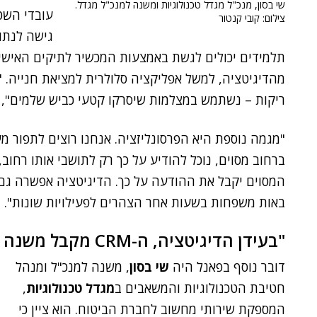
שי בסון, מנכ"ל מגדל טכנולוגיות ומשנה למנכ"ל מגדל.
עובדי השט
צילום: קובי קנטור
גישה לנתו
תלמידים יכולים לגשת באמצעות המכשיר לתיקים האישיי
מהדיגיטציה, למשל אפליקציה סלולרית למציאת חנייה. "ל
ריקות – נשתמש במצלמות שיסרקו קטעי כביש שלמים", 
"מגמה נוספת היא הפרסונליזציה. אנחנו רוצים לתפור מ
ברחוב מסוים, נוכל להודיע על כך רק לתושבי אותו רחוב,
המסוים יקבל את ההודעה על כך. הדיגיטציה אפשרה גם ל
באות משפחות בשעות אחר הצהרים לפעילויות שונות".
"בעידן הדיגיטציה, ה-CRM מקבל משנה תוקף"
דובר נוסף בפאנל היה
שי בסון
, משנה למנכ"ל ומנהל
חטיבת הטכנולוגיות והמשאבים ב
מגדל טכנולוגיות
,
המספקת שירותי מחשוב לחברת הביטוח. הוא ציין כי