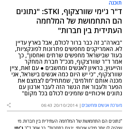
תוכנה
ד"ר ג'ימי שוורצקוף, STKI: "נתונים
הם התחמושת של המלחמה
העתידית בין חברות"
"בארה"ב זה כבר ברור לכולם, אבל בארץ עדיין
לא. האמריקנים מחפשים פתרונות לפונקציות,
בעוד שבישראל מחפשים שרתים ואחסון", כך
אמר ד"ר שוורצקוף, מנכ"ל חברת המחקר
והייעוץ, בראיון לאנשים ומחשבים ● עם זאת, ציין
שוורצקוף, "כי יש היום כמה אנשים בישראל, אני
מכנה אותם 'חולמים', שמתחילים לצמצם את
הפער ולעבור את הגשר הזה לעבר ארגון עם
נתונים איכותיים שזמינים לכולם בכל מקום"
מערכת אנשים ומחשבים
20/10/2014 06:43
"נתונים הם התחמושת של המלחמה העתידית בין חברות. מי
שיהיה לו יותר מידע איכותי, ינצח בתחרות", כך אמר ד"ר
ג'ימי