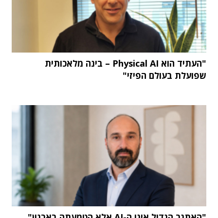
"העתיד הוא Physical AI – בינה מלאכותית
שפועלת בעולם הפיזי"
"האתגר הגדול אינו ה-AI אלא הטמעתה בארגון"