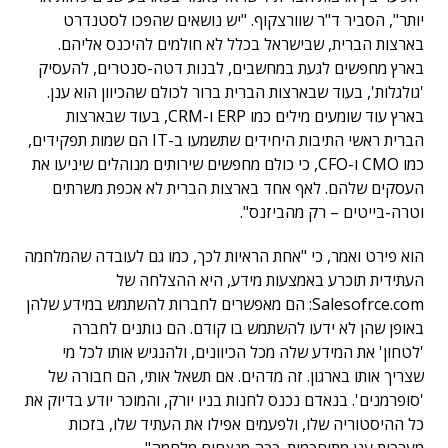
יותר", הסביר ד"ר שוורצקוף. "יש נושאים שהפכו לסטנדרט
בארצות הברית, שבישראל בכלל לא חולמים להיכנס אליהם.
בארץ מחפשים לגעת במחשבים, לבנות דטה-סנטרים, להעסיק
'גולגלות', בעוד שבארצות הברית ברור לכולם שהכיוון הוא ענן.
בארץ עוד שומעים מילים כמו ERP ו-CRM, בעוד שבארצות
הברית ראשי התיבות היחידים שתשמעו ב-IT הם שמות תפקידים,
כמו CMO ו-CFO, כי כולם מחפשים שירותים מנוהלים שיניעו את
העסקים שלהם. לאף אחד בארצות הברית לא אכפת משרתים
וטרה-בייטים – רק מהביזנס".
הוא פירט ואמר, כי "אחת הראיות לכך, כמו גם לעובדה שהמלחמה
העתידית תוכרע באמצעות מידע, היא ההצלחה של
Salesofrce.com: הם מאפשרים לחברות להשתמש במידע שלהן
באופן שהן לא ידעו להשתמש בו קודם. הם נותנים לחברה
'לטחון' את המידע שלה מכל הכיוונים, ולהנגיש אותו לכל מי
שצריך אותו בארגון. זה מדהים. אם תשאל אותי, הם חבורה של
'סופרמנים'. בנאדם נכנס לחנות בניו יורק, והמוכר יודע בדיוק את
כל ההיסטוריה שלו, ולפעמים אפילו את העתיד שלו, בזכות