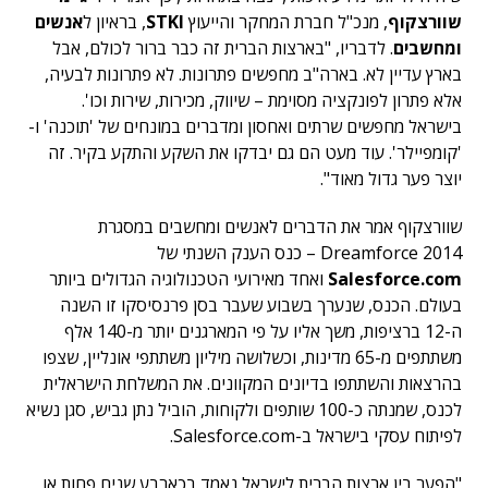
שוורצקוף
, מנכ"ל חברת המחקר והייעוץ
STKI
, בראיון ל
אנשים
ומחשבים
. לדבריו, "בארצות הברית זה כבר ברור לכולם, אבל
בארץ עדיין לא. בארה"ב מחפשים פתרונות. לא פתרונות לבעיה,
אלא פתרון לפונקציה מסוימת – שיווק, מכירות, שירות וכו'.
בישראל מחפשים שרתים ואחסון ומדברים במונחים של 'תוכנה' ו-
'קומפיילר'. עוד מעט הם גם יבדקו את השקע והתקע בקיר. זה
יוצר פער גדול מאוד".
שוורצקוף אמר את הדברים לאנשים ומחשבים במסגרת
Dreamforce 2014 – כנס הענק השנתי של
Salesforce.com
ואחד מאירועי הטכנולוגיה הגדולים ביותר
בעולם. הכנס, שנערך בשבוע שעבר בסן פרנסיסקו זו השנה
ה-12 ברציפות, משך אליו על פי המארגנים יותר מ-140 אלף
משתתפים מ-65 מדינות, וכשלושה מיליון משתתפי אונליין, שצפו
בהרצאות והשתתפו בדיונים המקוונים. את המשלחת הישראלית
לכנס, שמנתה כ-100 שותפים ולקוחות, הוביל נתן גביש, סגן נשיא
לפיתוח עסקי בישראל ב-Salesforce.com.
"הפער בין ארצות הברית לישראל נאמד בכארבע שנים פחות או