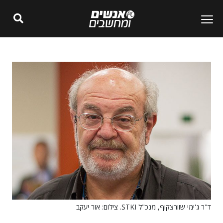
ד"ר ג'ימי שוורצקוף, מנכ"ל STKI. צילום: אור יעקב