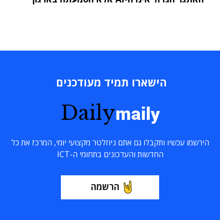
הישארו תמיד מעודכנים
Daily
maily
הירשמו עכשיו ותקבלו גם אתם ניוזלטר מקצועי יומי, המרכז את כל
החדשות והעדכונים בתחומי ה-ICT
הרשמה