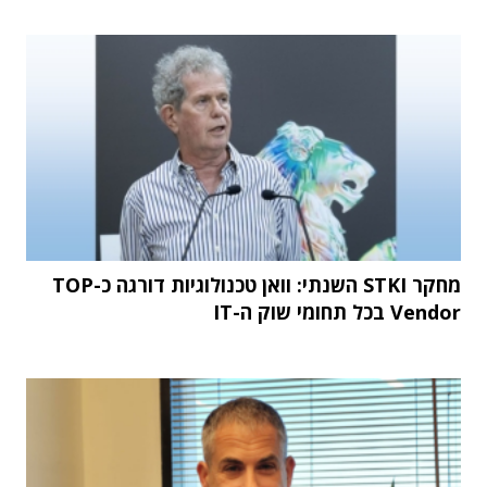
מחקר STKI השנתי: וואן טכנולוגיות דורגה כ-TOP
Vendor בכל תחומי שוק ה-IT