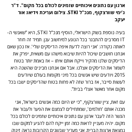
ארגון עם נתונים איכותיים שזמינים לכולם בכל מקום". ד"ר
ג'ימי שוורצקוף, מנכ"ל STKI. צילום ועריכת וידיאו: אור
יעקב
בעיה נוספת בשוק הישראלי, הוסיף מנכ"ל STKI, היא "שאנשי ה-
IT מסרבים להתבגר בכל הנוגע למיחשוב ענן. תמיד זה חוזר
לאותה נקודה: 'אני רוצה לדעת איפה הדיסקים שלי'. אז נכון שאם
אנחנו חושבים שיכול להיות שיבוא מישהו עם משאית, יפרק את
הדיסקים שלנו מהקיר וייקח אותם איתו – אז באמת יותר בטוח
לשמור את הדיסקים אצלנו. אבל אם אנחנו מבינים שהשנה היא
2015 ויודעים שיש אנשים בכל מיני מקומות בעולם שיודעים
לעשות סייבר, אז ברור שזה לא פחות בטוח שהדיסקים ישבו בכל
מקום אחר מאשר אצלי בבית".
עם זאת, ציין שוורצקוף, "כי יש היום כמה אנשים בישראל, אני
מכנה אותם 'חולמים', שמתחילים לצמצם את הפער ולעבור את
הגשר הזה לעבר ארגון עם נתונים איכותיים שזמינים לכולם בכל
מקום. יהיה מעניין לראות כמה זמן ייקח להם להגיע למקום שבו
נמצאת ארצות הברית. אני מעריך שבשנים הקרובות נראה זינוק