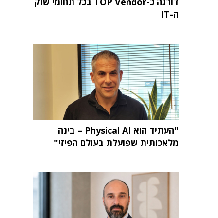
דורגה כ-TOP Vendor בכל תחומי שוק
ה-IT
"העתיד הוא Physical AI – בינה
מלאכותית שפועלת בעולם הפיזי"