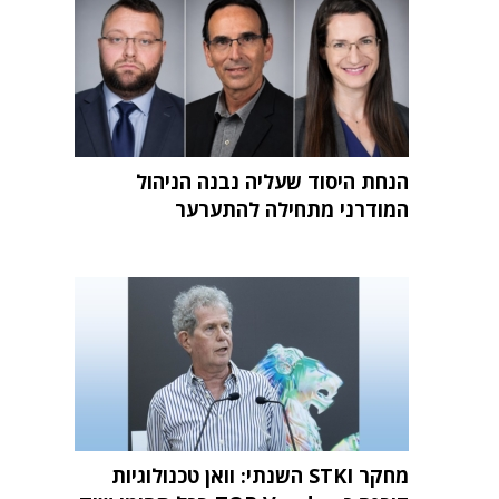
הנחת היסוד שעליה נבנה הניהול
המודרני מתחילה להתערער
מחקר STKI השנתי: וואן טכנולוגיות