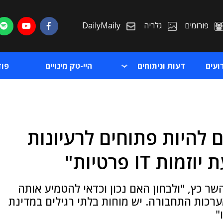
פורומים
גלריה
DailyMaily
ועים
דעות וניתוחים
היי-טק מינויים
פו
ם להיות פתוחים לרעיונות
ת
 IT פרטיות"
ת
ר כץ, "ולבחון האם נכון וכדאי להטמיע אותה
ערכות התחבורה. יש מוחות בלתי רגילים במדינת
"