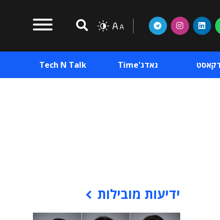
דקאסט
גאדג'Time
Tech N Talk
וכן פרסומי
תוכן פרסומי
וכן פרסומי
ידיעות מובילות