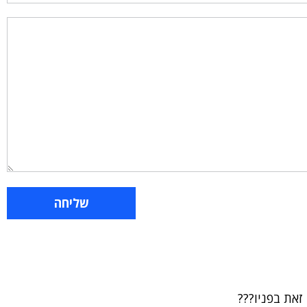
זאת בפניו???