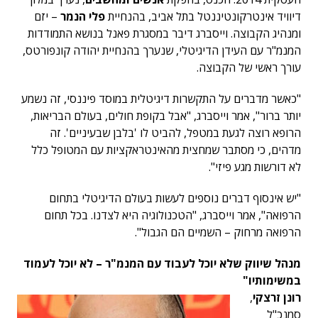
דיוויד אינטרקונטיננטל בתל אביב, בהנחיית
פלי הנמר
– יזם
ומנהיג הקבוצה. וייסברג דיבר במסגרת פאנל בנושא התמודדות
המנמ"ר עם העידן הדיגיטלי, שנערך בהנחיית יהודה קונפורטס,
עורך ראשי של הקבוצה.
"כאשר מדברים על התקשרות דיגיטלית במוסד פיננסי, זה נשמע
יותר ברור", אמר וייסברג, "אבל בקופת חולים, בעולם הבריאות,
הרופא רוצה לגעת במטפל, להביט לו 'בלבן שבעיניים'. זה
מדהים, כי מסתבר שמחצית מהאינטראקציות עם המטופל כלל
לא דורשות מגע פיזי".
"יש אינסוף דברים נוספים לעשות בעולם הדיגיטלי בתחום
הרפואה", אמר וייסברג, "הטכנולוגיה היא לצדנו. בכל תחום
הרפואה מרחוק – השמיים הם הגבול".
מנהל שיווק שלא יוכל לעבוד עם המנמ"ר – לא יוכל לעמוד
במשימותיו"
רונן זרצקי
,
סמנכ"ל