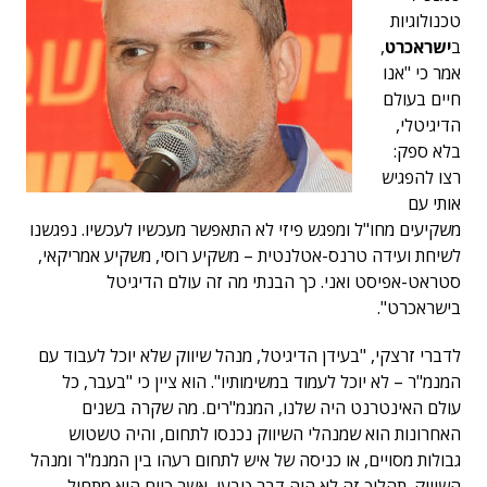
טכנולוגיות
ב
ישראכרט
,
אמר כי "אנו
חיים בעולם
הדיגיטלי,
בלא ספק:
רצו להפגיש
אותי עם
משקיעים מחו"ל ומפגש פיזי לא התאפשר מעכשיו לעכשיו. נפגשנו
לשיחת ועידה טרנס-אטלנטית – משקיע רוסי, משקיע אמריקאי,
סטראט-אפיסט ואני. כך הבנתי מה זה עולם הדיגיטל
בישראכרט".
לדברי זרצקי, "בעידן הדיגיטל, מנהל שיווק שלא יוכל לעבוד עם
המנמ"ר – לא יוכל לעמוד במשימותיו". הוא ציין כי "בעבר, כל
עולם האינטרנט היה שלנו, המנמ"רים. מה שקרה בשנים
האחרונות הוא שמנהלי השיווק נכנסו לתחום, והיה טשטוש
גבולות מסויים, או כניסה של איש לתחום רעהו בין המנמ"ר ומנהל
השיווק. תהליך זה לא היה דבר טבעי, אשר כיום הוא מתחיל