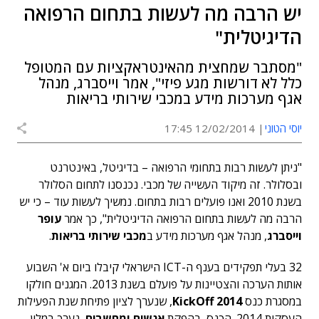
יש הרבה מה לעשות בתחום הרפואה
הדיגיטלית"
"מסתבר שמחצית מהאינטראקציות עם המטופל
כלל לא דורשות מגע פיזי", אמר וייסברג, מנהל
אגף מערכות מידע במכבי שירותי בריאות
יוסי הטוני
12/02/2014 17:45
"ניתן לעשות רבות בתחומי הרפואה – בדיגיטל, באינטרנט
ובסלולר. זה מיקוד העשייה של מכבי. נכנסנו לתחום הסלולר
בשנת 2010 ואנו פועלים רבות בתחום. נמשיך לעשות עוד – כי יש
הרבה מה לעשות בתחום הרפואה הדיגיטלית", כך אמר
עופר
וייסברג
, מנהל אגף מערכות מידע ב
מכבי שירותי בריאות
.
32 בעלי תפקידים בענף ה-ICT הישראלי קיבלו ביום א' השבוע
אותות הערכה והצטיינות על פועלם בשנת 2013. המגנים חולקו
במסגרת כנס
KickOff 2014
, שנערך לציון פתיחת שנת הפעילות
העסקית 2014. הכנס, בהפקת
אנשים ומחשבים
, נערך במלון