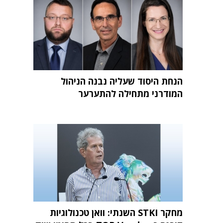
הנחת היסוד שעליה נבנה הניהול
המודרני מתחילה להתערער
מחקר STKI השנתי: וואן טכנולוגיות