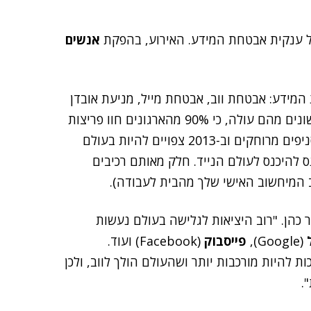
של ענקית אבטחת המידע. האירוע, בהפקת
אנשים
המידע: אבטחת ווב, אבטחת מייל, מניעת אובדן
מידע והגנה על מידע בעולם הנייד. כהן ציטט מחקרים שונים מהם עולה, כי 90% מהארגונים חוו פריצות
למערכי ה-IT שלהם, 64% חוו פריצות לא במטה אלא בסניפים מרוחקים וב-2013 צפויים להיות בעולם
סנס להיכנס לעולם הנייד. חלק מאותם רכיבים
 כהן. "רוב היציאות לגלישה בעולם נעשות
ל
(Google),
פייסבוק
(Facebook) ועוד.
להיות מורכבות יותר ושהעולם הולך לווב, ולכן
.