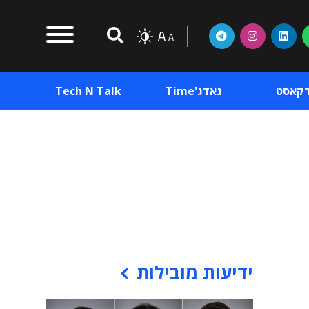
דקאסט
גאדג'Time
Tech N Talk
וכן פרסומי
תוכן פרסומי
וכן פרסומי
ידיעות מובילות