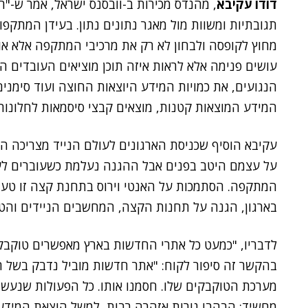
דודו עקיבא
, מהנדס מכירות ב-וובסנס ישראל, אמר ש-"ר
תגובתיות ומשוות מול מאגר נתונים נתון. בעידן המתקפות
מחוץ לקופסה ולבחון לא רק את מרכיבי המתקפה אלא או
עושים פנימה אלא לראות איזה תוכן מוציאים העובדים 
הנגועים, את כמויות המידע היוצאות החוצה ועוד סימנ
המידע המוצאות קטנות, מוצאים קבצי סיסמאות לחלונות (Windows) או נשלחים קבצים מוצפני
עקיבא הוסיף שכניסת הארגונים לעולם הנייד מצריכה הי
על עצמם היטב בפנים אבל ההגנה נעלמת כשעוברים לעול
המתקפה. הסתמכות על האנטי וירוס בתחנת קצה זו טעות
בארגון, הגנה על תחנות הקצה, המחשבים הניידים והטל
לדבריו, "כמעט כל אתרי החדשות בארץ מאפשרים טוקבקי
מערכת הטוקבקים שלו. חסמנו אותו. כל הפעולות שנעשו
מחשיד: הבהבו נורות אזהרה רבות, למשל הוצאת המידע 