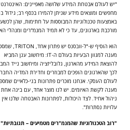
"יש לעולם אבטחת המידע שלושה מאפיינים: האינטרנט
מחפשים ומוצאים מידע שניתן להמירו בכסף רב; גידול ב
באמצעות טכנולוגיות המבוססות על חתימות, שהן לכשעצ
מורכבת בארגונים, עד כי לא תמיד המנמ"רים ומנהלי האבט
הוא הוסיף ש-"ל-וובסנס יש פתרון אחד, ON
מענה למגוון הבעיות בעולם ה-IT: מיחשוב ענן המביא
להוצאת המידע מהארגון, גלובליזציה ומיחשוב נייד המבי
לכך שהארגונים הופכים למבוזרים וחדירת המדיה החבר
לעולם העסקי. אנחנו מוכרים פתרונות בני-כלאיים שמספ
מענה לקשת האיומים. יש לנו מוצר אחד, עם בינה אחת 
ניהול אחיד. לצד היכולות, לפתרונות האבטחה שלנו אין
עלויות נסתרות".
"רוב הטכנולוגיות שהמנמ"רים מטמיעים – תגובתיות"