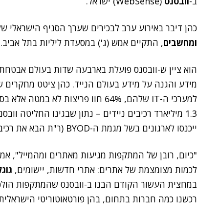
ב-
וובסנס
(WebSense) ישראל.
כהן דיבר באירוע ערב לבכירים שערך הסניף הישראלי 
ומחשבים
, התקיים אמש (ג') במסעדת ליליות בתל אביב.
הוא ציין ש-וובסנס פועלת בארבעה שדות בעולם אבטחת 
1.3 מיליארד רכיבים ניידים – נתון שבגינו החליטה ווב
ייכנסו לארגונים בשל מגמת ה-BYOD (ר"ת הבא את רכיב המיחשוב האישי שלך מהבית לעבודה).
"כיום, רובן של המתקפות מגיעות מאתרים ומהמייל", אמר
לכמות מצומצמת של אתרים: אתרי חדשות, יישומים,
גוג
במחצית העשור הקודם הבנו ב-וובסנס שהמתקפות הולכות 
רכשנו כמה חברות בתחום, בהן פורטאוטוריטי הישראלית"