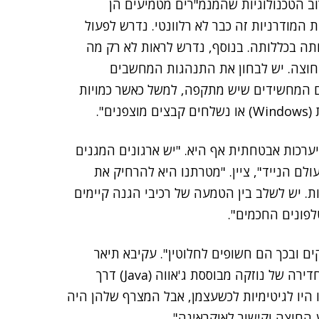
וב הטכנולוגיות שהמנמ"רים מטמיעים הן
 המודרניות זה כבר לא רלוונטי. נדרש לפעול
תה בכללותה. בנוסף, נדרש לראות לא רק מה
החוצה. יש לבחון את התנהגות המחשבים
ים המחשידים שיש מתקפה, למשל כאשר כמויות
ם".
ערכות אבטחתית אף היא. "יש ארגונים המגנים
ם הנייד", ציין. "מטרתנו היא להרחיק את
. יש לשלב בין הטמעה של רכיבי הגנה קיימים
פונים החכמים".
ם ובכך הם חשופים לחלוטין". עקיבא תיאר
בהקשר זה סיפור לקוח: "אתר חדשות מוביל נדבק בשל חדירה של נוזקה מבוססת ג'אווה (Java) דרך
 היו לגיטימיות לכשעצמן, אבל המצרף שלהן היה
החוצה וקישור לאוקראינה".