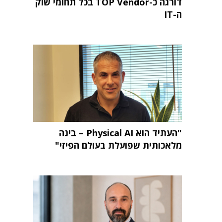
דורגה כ-TOP Vendor בכל תחומי שוק
ה-IT
"העתיד הוא Physical AI – בינה
מלאכותית שפועלת בעולם הפיזי"