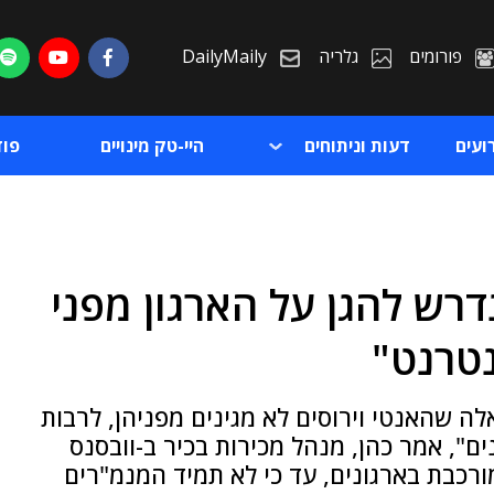
פורומים
גלריה
DailyMaily
ועים
דעות וניתוחים
היי-טק מינויים
פו
נדרש להגן על הארגון מפני
ת
טרנט"
ת
ה שהאנטי וירוסים לא מגינים מפניהן, לרבות
ם", אמר כהן, מנהל מכירות בכיר ב-וובסנס
רכבת בארגונים, עד כי לא תמיד המנמ"רים