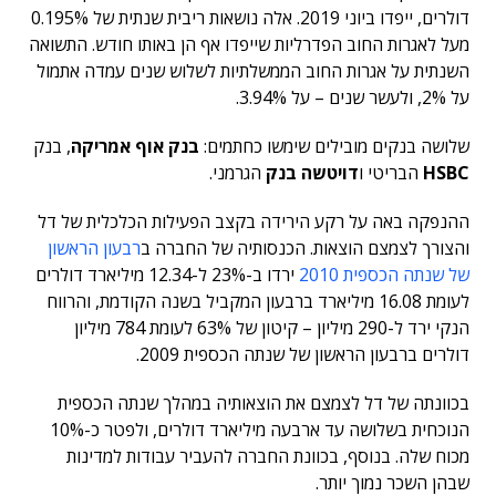
דולרים, ייפדו ביוני 2019. אלה נושאות ריבית שנתית של 0.195%
מעל לאגרות החוב הפדרליות שייפדו אף הן באותו חודש. התשואה
השנתית על אגרות החוב הממשלתיות לשלוש שנים עמדה אתמול
על 2%, ולעשר שנים – על 3.94%.
שלושה בנקים מובילים שימשו כחתמים:
בנק אוף אמריקה
, בנק
HSBC
הבריטי ו
דויטשה בנק
הגרמני.
ההנפקה באה על רקע הירידה בקצב הפעילות הכלכלית של דל
והצורך לצמצם הוצאות. הכנסותיה של החברה ב
רבעון הראשון
של שנתה הכספית 2010
ירדו ב-23% ל-12.34 מיליארד דולרים
לעומת 16.08 מיליארד ברבעון המקביל בשנה הקודמת, והרווח
הנקי ירד ל-290 מיליון – קיטון של 63% לעומת 784 מיליון
דולרים ברבעון הראשון של שנתה הכספית 2009.
בכוונתה של דל לצמצם את הוצאותיה במהלך שנתה הכספית
הנוכחית בשלושה עד ארבעה מיליארד דולרים, ולפטר כ-10%
מכוח שלה. בנוסף, בכוונת החברה להעביר עבודות למדינות
שבהן השכר נמוך יותר.