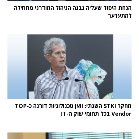
הנחת היסוד שעליה נבנה הניהול המודרני מתחילה
להתערער
מחקר STKI השנתי: וואן טכנולוגיות דורגה כ-TOP
Vendor בכל תחומי שוק ה-IT