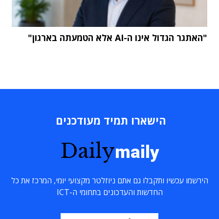
"האתגר הגדול אינו ה-AI אלא הטמעתה בארגון"
הישארו תמיד מעודכנים
Daily
maily
הירשמו עכשיו ותקבלו גם אתם ניוזלטר מקצועי יומי, המרכז את כל
החדשות והעדכונים בתחומי ה-ICT