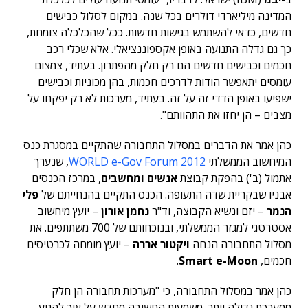
המדינה מיליארדי דולרים בכל שנה. במקום לסלול כבישים
חדשים, כדאי להשתמש בגישות חדשות. ככל שהכלכלה צומחת,
כך גם גדלה התנועה באופן אקספוננציאלי. אלא שכלי רכב
חכמים וכבישים חדשים הם רק חלק מהפתרון. בעתיד, צמצום
עומסים יתאפשר הודות לדרכים חכמות, בהן מכוניות וכבישים
ישפיעו באופן הדדי זה על זה. בעתיד, מערכות לא רק יפקחו על
מצבים – הן יחזו את התהוותם".
כהן אמר את הדברים במסלול התחבורה שהתקיים במסגרת כנס
המיחשוב הממשלתי
WORLD e-Gov Forum 2012
, שנערך
אתמול (ב') בהפקת קבוצת
אנשים ומחשבים
, במרכז הכנסים
אבניו שבקריית שדה התעופה. הכנס התקיים בהנחייתם של
פלי
הנמר
– יזם ונשיא הקבוצה, וד"ר
נחמן אורון
– יועץ מיחשוב
אסטרטגי למגזר הממשלתי, ובנוכחותם של 700 משתתפים. את
מסלול התחבורה הנחה
ויקטור אררה
– יועץ מומחה לכרטיסים
חכמים,
Smart e-Moon
.
כהן אמר במסלול התחבורה, כי "מערכות תחבורה הן חלק
ממערכת גדולה יותר. משמעות החשיבה מחדש על איך להגיע