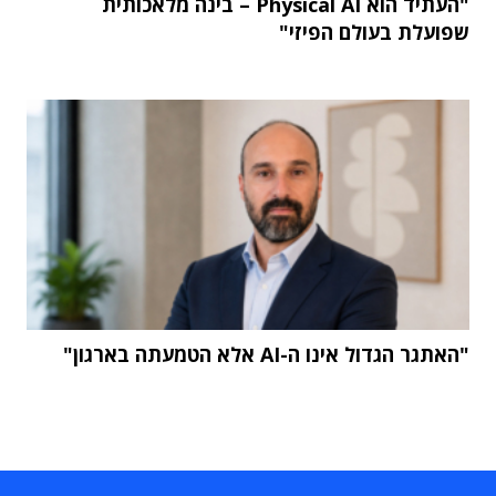
"העתיד הוא Physical AI – בינה מלאכותית
שפועלת בעולם הפיזי"
"האתגר הגדול אינו ה-AI אלא הטמעתה בארגון"