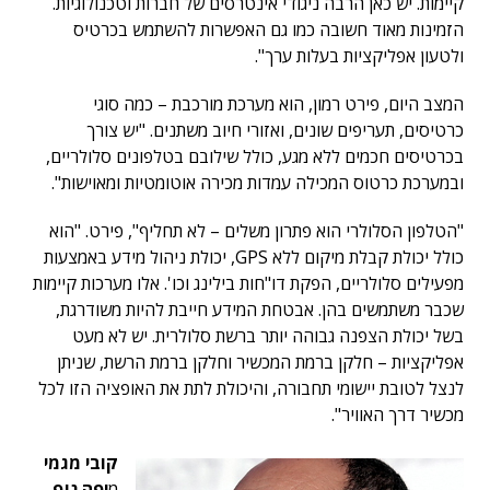
קיימות. יש כאן הרבה ניגודי אינטרסים של חברות וטכנולוגיות.
הזמינות מאוד חשובה כמו גם האפשרות להשתמש בכרטיס
ולטעון אפליקציות בעלות ערך".
המצב היום, פירט רמון, הוא מערכת מורכבת – כמה סוגי
כרטיסים, תעריפים שונים, ואזורי חיוב משתנים. "יש צורך
בכרטיסים חכמים ללא מגע, כולל שילובם בטלפונים סלולריים,
ובמערכת כרטוס המכילה עמדות מכירה אוטומטיות ומאוישות".
"הטלפון הסלולרי הוא פתרון משלים – לא תחליף", פירט. "הוא
כולל יכולת קבלת מיקום ללא GPS, יכולת ניהול מידע באמצעות
מפעילים סלולריים, הפקת דו"חות בילינג וכו'. אלו מערכות קיימות
שכבר משתמשים בהן. אבטחת המידע חייבת להיות משודרגת,
בשל יכולת הצפנה גבוהה יותר ברשת סלולרית. יש לא מעט
אפליקציות – חלקן ברמת המכשיר וחלקן ברמת הרשת, שניתן
לנצל לטובת יישומי תחבורה, והיכולת לתת את האופציה הזו לכל
מכשיר דרך האוויר".
קובי מגמי
מ
יפה נוף
,