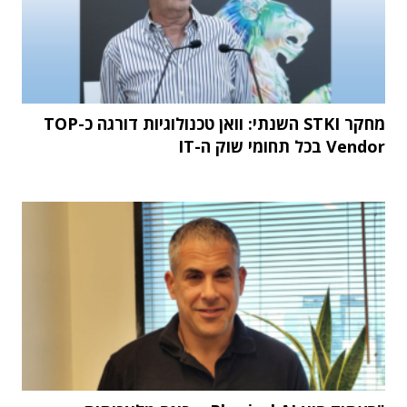
מחקר STKI השנתי: וואן טכנולוגיות דורגה כ-TOP
Vendor בכל תחומי שוק ה-IT