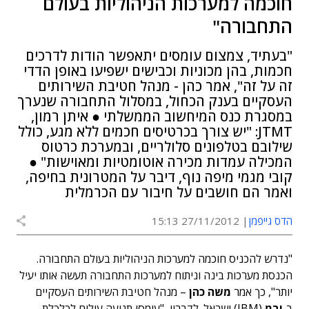
חוכמה למערכות הניהוליות בעולם
התחבורה"
"בעתיד, צמצום עומסים יתאפשר הודות לדרכים
חכמות, בהן מכוניות וכבישים ישפיעו באופן הדדי
זה על זה", אמר כהן - מנהל חטיבת השירותים
העסקיים בענק הכחול, במסלול התחבורה שנערך
במסגרת כנס המיחשוב הממשלתי ● איתן רמון,
JTMT: "יש צורך בכרטיסים חכמים ללא מגע, כולל
שילובם בטלפונים סלולריים, ובמערכת כרטוס
המכילה עמדות מכירה אוטומטיות ומאוישות" ●
קובי מגמי מיפה נוף, דיבר על המטרונית בחיפה,
ואמר הם חושבים על חיבור עם הכרמלית
הדס גייפמן
27/11/2012 15:13
"נדרש להכניס חוכמה למערכות הניהוליות בעולם התחבורה.
הכנסת מערכות בינה וניתוח למערכות התחבורה תעשה אותו יעיל
יותר", כך אמר
משה כהן
– מנהל חטיבת השירותים העסקיים
ב-
יבמ
(IBM) ישראל. לדבריו, "עומסי תנועה עולים לכלכלת