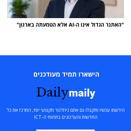
"האתגר הגדול אינו ה-AI אלא הטמעתה בארגון"
הישארו תמיד מעודכנים
Daily
maily
הירשמו עכשיו ותקבלו גם אתם ניוזלטר מקצועי יומי, המרכז את כל
החדשות והעדכונים בתחומי ה-ICT