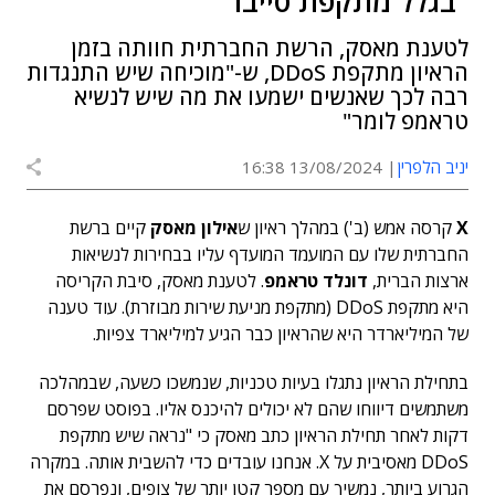
"בגלל מתקפת סייבר"
לטענת מאסק, הרשת החברתית חוותה בזמן
הראיון מתקפת DDoS, ש-"מוכיחה שיש התנגדות
רבה לכך שאנשים ישמעו את מה שיש לנשיא
טראמפ לומר"
יניב הלפרין
13/08/2024 16:38
X
קרסה אמש (ב') במהלך ראיון ש
אילון מאסק
קיים ברשת
החברתית שלו עם המועמד המועדף עליו בבחירות לנשיאות
ארצות הברית,
דונלד טראמפ
. לטענת מאסק, סיבת הקריסה
היא מתקפת DDoS (מתקפת מניעת שירות מבוזרת). עוד טענה
של המיליארדר היא שהראיון כבר הגיע למיליארד צפיות.
בתחילת הראיון נתגלו בעיות טכניות, שנמשכו כשעה, שבמהלכה
משתמשים דיווחו שהם לא יכולים להיכנס אליו. בפוסט שפרסם
דקות לאחר תחילת הראיון כתב מאסק כי "נראה שיש מתקפת
DDoS מאסיבית על X. אנחנו עובדים כדי להשבית אותה. במקרה
הגרוע ביותר, נמשיך עם מספר קטן יותר של צופים, ונפרסם את