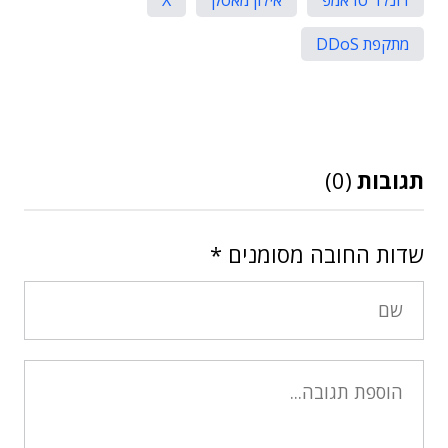
דונלד טראמפ
אילון מאסק
X
מתקפת DDoS
תגובות
(0)
שדות החובה מסומנים
*