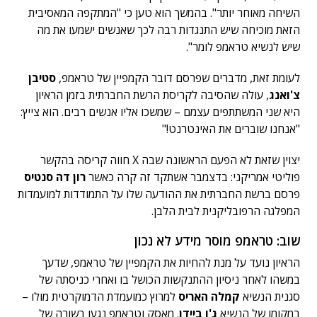
השיחה מאוחר יותר". בהמשך הוא טען כי "המתקפה המאסיבית
הזאת מוכיחה שיש התנגדות רבה לכך שאנשים ישמעו את מה
שיש לנשיא טראמפ לומר".
לעומת זאת, מדברים שפרסם דובר הקמפיין של טראמפ,
סטיבן
צ'ואנג
, עולה שהסיבה לקריסת הרשת החברתית בזמן הראיון
היא שני המשתתפים עצמם – שמשכו אליו אנשים רבים. הוא צייץ:
"אנחנו שוברים את האינטרנט!"
יצוין שזאת לא הפעם הראשונה שבה X חווה קריסה בהקשר
פוליטי אמריקני: בדצמבר אשתקד זה קרה כאשר
רון דה סנטיס
פרסם ברשת החברתית את ההודעה שלו על התמודדות למועמדות
המפלגה הרפובליקנית לבית הלבן.
שוב: טראמפ מוסר מידע לא נכון
הראיון נועד על מנת להחיות את הקמפיין של טראמפ, שדעך
במשהו לאחר ניסיון ההתנקשות הכושל בו ואחרי כניסתה של
סגנית הנשיא
קמלה האריס
למרוץ כמועמדת הדמוקרטית מולו –
במקומו של הנשיא
ג'ו ביידן
. מאסק וטראמפ נגעו בשורה של