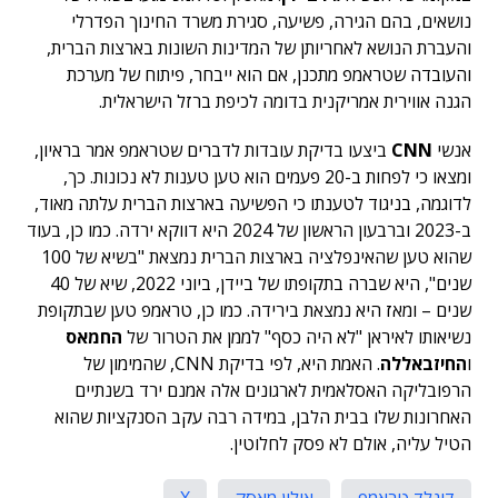
נושאים, בהם הגירה, פשיעה, סגירת משרד החינוך הפדרלי
והעברת הנושא לאחריותן של המדינות השונות בארצות הברית,
והעובדה שטראמפ מתכנן, אם הוא ייבחר, פיתוח של מערכת
הגנה אווירית אמריקנית בדומה לכיפת ברזל הישראלית.
אנשי
CNN
ביצעו בדיקת עובדות לדברים שטראמפ אמר בראיון,
ומצאו כי לפחות ב-20 פעמים הוא טען טענות לא נכונות. כך,
לדוגמה, בניגוד לטענתו כי הפשיעה בארצות הברית עלתה מאוד,
ב-2023 וברבעון הראשון של 2024 היא דווקא ירדה. כמו כן, בעוד
שהוא טען שהאינפלציה בארצות הברית נמצאת "בשיא של 100
שנים", היא שברה בתקופתו של ביידן, ביוני 2022, שיא של 40
שנים – ומאז היא נמצאת בירידה. כמו כן, טראמפ טען שבתקופת
נשיאותו לאיראן "לא היה כסף" לממן את הטרור של
החמאס
ו
החיזבאללה
. האמת היא, לפי בדיקת CNN, שהמימון של
הרפובליקה האסלאמית לארגונים אלה אמנם ירד בשנתיים
האחרונות שלו בבית הלבן, במידה רבה עקב הסנקציות שהוא
הטיל עליה, אולם לא פסק לחלוטין.