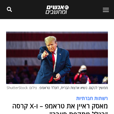
ממשיך לנקום. נשיא ארצות הברית, דונלד טראמפ.
צילום: ShutterStock
רשתות חברתיות
מאסק ראיין את טראמפ – ו-X קרסה