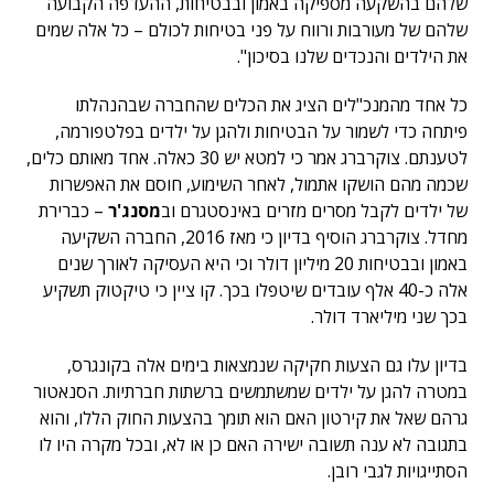
שלהם בהשקעה מספיקה באמון ובבטיחות, ההעדפה הקבועה
שלהם של מעורבות ורווח על פני בטיחות לכולם – כל אלה שמים
את הילדים והנכדים שלנו בסיכון".
כל אחד מהמנכ"לים הציג את הכלים שהחברה שבהנהלתו
פיתחה כדי לשמור על הבטיחות ולהגן על ילדים בפלטפורמה,
לטענתם. צוקרברג אמר כי למטא יש 30 כאלה. אחד מאותם כלים,
שכמה מהם הושקו אתמול, לאחר השימוע, חוסם את האפשרות
של ילדים לקבל מסרים מזרים באינסטגרם וב
מסנג'ר
– כברירת
מחדל. צוקרברג הוסיף בדיון כי מאז 2016, החברה השקיעה
באמון ובבטיחות 20 מיליון דולר וכי היא העסיקה לאורך שנים
אלה כ-40 אלף עובדים שיטפלו בכך. קו ציין כי טיקטוק תשקיע
בכך שני מיליארד דולר.
בדיון עלו גם הצעות חקיקה שנמצאות בימים אלה בקונגרס,
במטרה להגן על ילדים שמשתמשים ברשתות חברתיות. הסנאטור
גרהם שאל את קירטון האם הוא תומך בהצעות החוק הללו, והוא
בתגובה לא ענה תשובה ישירה האם כן או לא, ובכל מקרה היו לו
הסתייגויות לגבי רובן.