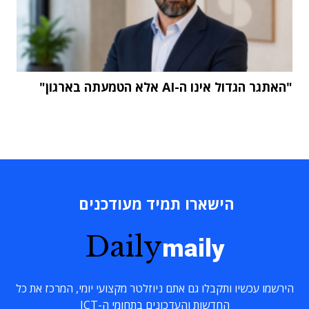
"האתגר הגדול אינו ה-AI אלא הטמעתה בארגון"
הישארו תמיד מעודכנים
Daily
maily
הירשמו עכשיו ותקבלו גם אתם ניוזלטר מקצועי יומי, המרכז את כל
החדשות והעדכונים בתחומי ה-ICT