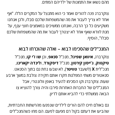
מהם נשאו את התמונות של ילדיהם המתים.
צוקרברג פנה להורים ואמר כי הוא מתנצל על המקרים הללו. "אף
אחד לא צריך לעבור את מה שהמשפחות שלכם סבלו, ולכן אנחנו
משקיעים כל כך הרבה, ואנחנו ממשיכים במאמצים חוצי ענף, על
מנת לוודא שאף אחד לא יצטרך לעבור את מה שהמשפחות שלכם
סבלו", הוסיף.
המנכ"לים שהסכימו לבוא – ואלה שהוכרחו לבוא
צוקרברג,
איוואן שפיגל
, מנכ"ל
סנאפ
, וכן
שו ז'י קו
, מנכ"ל
טיקטוק
,
ג'ייסון קירטון
, מנכ"ל
דיסקורד
, ו
לינדה יקארינו
,
מנכ"לית
X
(לשעבר
טוויטר
), לא שבעו נחת גם בתוך הסנאט.
סנאטורים משתי המפלגות חקרו אותם חקירה צולבת במשך ארבע
שעות. צוקרברג וקו הסכימו להעיד באופן וולונטרי, אבל
המנכ"לים של החברות האחרות סירבו והיה צורך להוציא צו
הבאה ממשלתי כדי להביא אותם לדיון.
גם באולם חיכו להם הורים לילדים שנפגעו מהרשתות החברתיות,
שהביעו את דעתם בקול רם מפעם לפעם. הם מחו כשהמנכ"לים