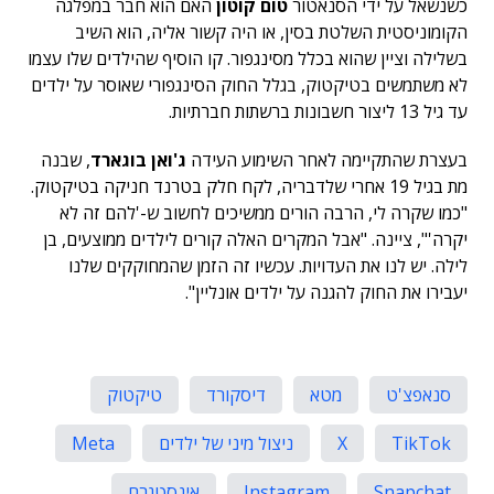
כשנשאל על ידי הסנאטור
טום קוטון
האם הוא חבר במפלגה
הקומוניסטית השלטת בסין, או היה קשור אליה, הוא השיב
בשלילה וציין שהוא בכלל מסינגפור. קו הוסיף שהילדים שלו עצמו
לא משתמשים בטיקטוק, בגלל החוק הסינגפורי שאוסר על ילדים
עד גיל 13 ליצור חשבונות ברשתות חברתיות.
בעצרת שהתקיימה לאחר השימוע העידה
ג'ואן בוגארד
, שבנה
מת בגיל 19 אחרי שלדבריה, לקח חלק בטרנד חניקה בטיקטוק.
"כמו שקרה לי, הרבה הורים ממשיכים לחשוב ש-'להם זה לא
יקרה'", ציינה. "אבל המקרים האלה קורים לילדים ממוצעים, בן
לילה. יש לנו את העדויות. עכשיו זה הזמן שהמחוקקים שלנו
יעבירו את החוק להגנה על ילדים אונליין".
סנאפצ'ט
מטא
דיסקורד
טיקטוק
TikTok
X
ניצול מיני של ילדים
Meta
Snapchat
Instagram
אינסטגרם