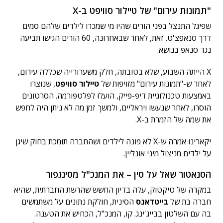
"תמונות עירום" של טיילור סוויפט ב-X
שפיגל התנצל בפני הורים שהיו מי שמכרו לילדים שלהם סמים
דרך סנאפצ'ט. זאת, לאחר שבאחרונה, 60 הורים הגישו תביעה
נגד סנאפ בנושא.
X הייתה השבוע, שלא בטובתה, חלק משערורייה שכללה עירום,
לאחר ש-"תמונות עירום" מזויפות של
טיילור סוויפט
, שנוצרו
באמצעות טכנולוגיית דיפ-פייק, הועלו לפלטפורמה. הסרטונים
הוסרו, לאחר שנעשו ויראליים, ולמשך זמן מה לא ניתן היה לחפש
את שמה של הזמרת ב-X.
יקארינו אמרה ש-X לא פונה לילדים ושהחברה תומכת בחוק שיגן
על ילדים מניצול מיני אונליין.
הסנאטור שאל על סין – את המנכ"ל מסינגפור
במקרה של טיקטוק, עלה בדיון החשש שהרשת החברתית, שהיא
חברה בת של
בייטדאנס
הסינית, חולקת נתונים על משתמשים
בה עם השלטון בבייג'ינג. קו, המנכ"ל, הכחיש את הטענה.