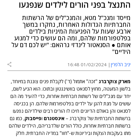
התנצל בפני הורים לילדים שנפגעו
מייסד ומנכ"ל מטא, והמנכ"לים של הרשתות
החברתיות הגדולות האחרות, נחקרו במשך
ארבע שעות על הפגיעות המיניות בילדים
בפלטפורמות שלהם, ומה הם עושים כדי למנוע
אותם ● הסנאטור לינדזי גרהאם: "יש לכם דם על
הידיים"
יניב הלפרין
01/02/2024 16:48
מארק צוקרברג
"זכה" אתמול (ד') לקבלת פנים צוננת במיוחד,
בלשון המעטה, מחוץ לסנאט בוושינגטון ובתוכו. הוא הגיע לשם,
יחד עם מנכ"לים של רשתות חברתיות אחרות, כדי להעיד מה הם
עושים על מנת להגן על ילדים בפלטפורמות שלהם. הן בכניסה
לסנאט והן באולם הדיונים חיכו לו הורים רבים שילדיהם נפגעו
ברשתות החברתיות של צוקרברג –
אינסטגרם
ו
פייסבוק
, כמו גם
ברשתות חברתיות אחרות, כולל הורים שלדבריהם, הילדים שלהם
מתו בעקבות הצקות וביריונות ש-"חוו" במדיה החברתית. חלק