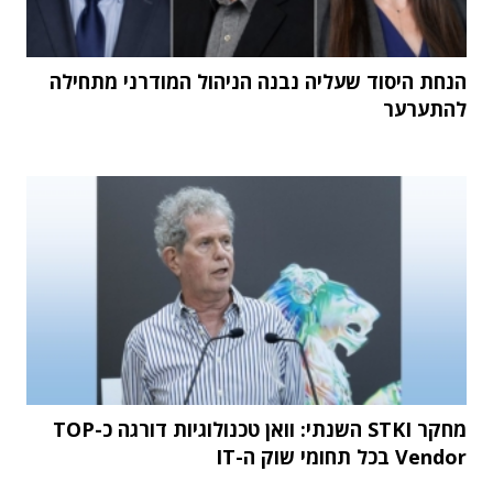
הנחת היסוד שעליה נבנה הניהול המודרני מתחילה
להתערער
מחקר STKI השנתי: וואן טכנולוגיות דורגה כ-TOP
Vendor בכל תחומי שוק ה-IT