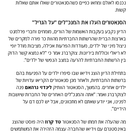
נכנסו לאולם ומחאו כפיים כשהסנאטורים שאלו אותם שאלות
קשות.
הסנאטורים העלו את המנכ"לים "על הגריל"
הדיון נקבע בעקבות האשמות של הורים, מומחים וחברי פרלמנט
בארצות הברית שהרשתות החברתיות מהוות כר פורה למקרים של
ניצול מיני של ילדים, מעודדות הפרעות אכילה, מציבות מודל יופי
לא ריאלי וכוללות ביריונות. צוקרברג אמר כי "לא נמצא קשר הדוק
בין הרשתות החברתיות להרעה במצב הנפשי של ילדים".
בתחילת הדיון הוצג וידיאו שבו סיפרו ילדים על הפגיעות בהם
ברשתות החברתיות, ולאחר מכן סנאטורים הקריאו עדויות של
ילדים אחרים. בהמשך, הסנאטור הוותיק
לינדזי גרהאם
פנה
לצוקרברג ואמר: "אתה והמנכ"לים האחרים של החברות שיושבות
לפנינו, אני יודע שאתם לא מתכוונים, אבל יש לכם דם על
הידיים".
מה שהעלה את חמתו של הסנאטור
טד קרוז
היה פוסט שהוצג
באינסטגרם עם וידיאו שהחברה עצמה הזהירה את המשתמשים