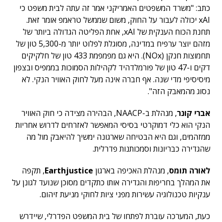
כתב: "משרד המשפטים האמריקני אמר זה עתה לבית משפט כי
xAI יכולה לעבור על החוק, משום שממשל טראמפ אומר זאת.
תחנת הכוח הענקית של xAI, אחת הפליטה הגדולה ביותר של
מזהם יוצר ערפיח במדינה, מסוגלת לפלוט יותר מ-5,300 טון של
תחמוצות חנקן (NOx). היא גם מפמפמת 433 טון של חלקיקים
דקים ו-47 טון של פורמלדהיד לקהילות הסמוכות בממפיס ובצפון
מיסיסיפי מדי שנה.
אף חברה אינה מעל לחוק האוויר הנקי. לא
נסוג מהמאבק הזה".
אברי קונר
, מנהלת ב-NAACP, הבהירה מצידה כי חוק האוויר
הנקי הוא כלי דמוקרטי בסיסי המאפשר לאזרחים לדרוש אחריות
ממזהמים, וגם היא הבטיחה שארגונה ימשיך להיאבק מול מה
שהגדירה כבריונות וסמכותנות פדרלית.
לאורה תומס
, מנהלת האכיפה בארגון
Earthjustice
, תקפה
את המהלך בחריפות והגדירה אותו כתקדים מסוכן שנועד לגונן על
ענקיות טכנולוגיה עשירות מפני ציות לחוקי מניעת זיהום.
כעת, המערכה עוברת לפתחו של בית המשפט הפדרלי, שיידרש