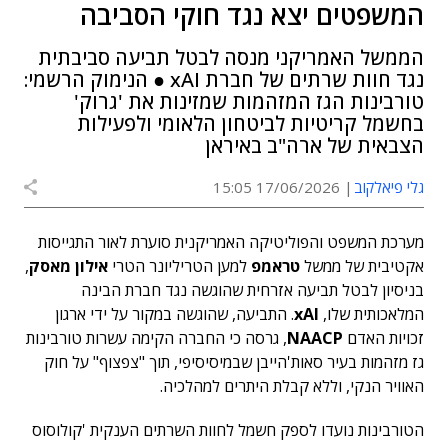
המשפטים יצא נגד חוקי הסביבה
הממשל האמריקני מנסה לבטל תביעה סביבתית
נגד חוות שרתים של חברת xAI ● הנימוק הרשמי:
טורבינות הגז המזהמות שמזינות את 'גרוק'
בחשמל קריטיות לביטחון הלאומי ולפעילות
הצבאית של ארה"ב באיראן
גלי פיאלקוב
17/06/2026 15:05
מערכת המשפט והפוליטיקה האמריקנית סוערת לאור התגייסות
אקטיבית של ממשל
טראמפ
למען הטריליונר הטרי
אילון מאסק
,
בניסיון לבטל תביעה אזרחית שהוגשה נגד חברת הבינה
המלאכותית שלו,
xAI
. התביעה, שהוגשה במקור על ידי ארגון
זכויות האדם
NAACP
, גרסה כי החברה הקימה עשרות טורבינות
גז מזהמות בעיר סאות'הייבן שבמיסיסיפי, תוך "צפצוף" על חוק
האוויר הנקי, וללא קבלת היתרים למהלכיה.
הטורבינות נועדו לספק חשמל לחוות השרתים הענקית 'קולוסוס