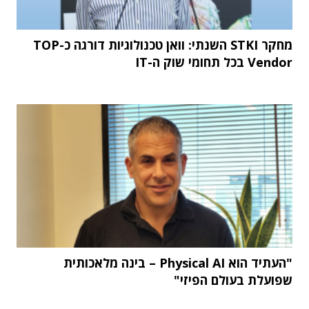
מחקר STKI השנתי: וואן טכנולוגיות דורגה כ-TOP
Vendor בכל תחומי שוק ה-IT
"העתיד הוא Physical AI – בינה מלאכותית
שפועלת בעולם הפיזי"