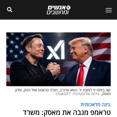
שוב ביחסי יד לוחצת יד. נשיא ארה"ב, דונלד טראמפ ואיל הטק, אילון
מאסק.
צילום: אילוסטרציה: ChatGPT
בינה מלאכותית
טראמפ מגבה את מאסק: משרד