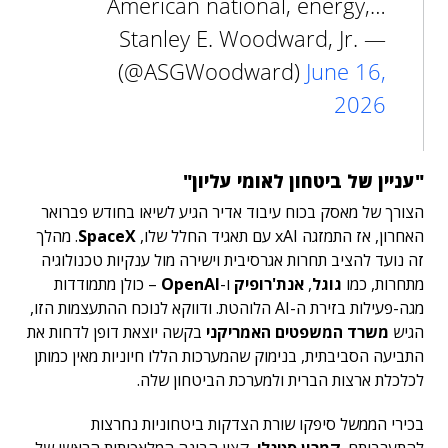
American national, energy,…
— Stanley E. Woodward, Jr.
(@ASGWoodward)
June 16,
2026
"עניין של ביטחון לאומי עליון"
הצורך של מאסק בכוח עיבוד אדיר הגיע לשיאו בחודש פברואר
האחרון, אז התמזגה xAI עם תאגיד החלל שלו,
SpaceX
. מהלך
זה נועד להציב תחרות אגרסיבית וישירה מול ענקיות טכנולוגיה
מתחרות, כמו
גוגל
,
אנת'רופיק
ו-
OpenAI
– כולן מתמודדות
מגה-פעילות בזירת ה-AI הלוהטת. ודווקא לנוכח ההתעצמות הזו,
הגיש
משרד המשפטים האמריקני
בקשה יוצאת דופן לדחות את
התביעה הסביבתית, בנימוק שהמערכות הללו חיוניות מאין כמותן
לכלכלת ארצות הברית ולמערכת הביטחון שלה.
בכירי הממשל סיפקו שורת הצדקות ביטחוניות נחרצות