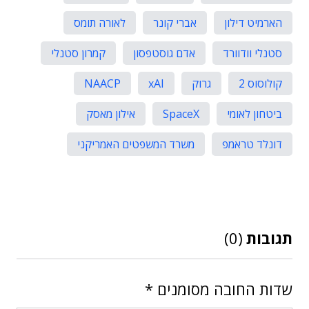
הארמיט דילון
אברי קונר
לאורה תומס
סטנלי וודוורד
אדם גוסטפסון
קמרון סטנלי
קולוסוס 2
גרוק
xAI
NAACP
ביטחון לאומי
SpaceX
אילון מאסק
דונלד טראמפ
משרד המשפטים האמריקני
תגובות
(0)
שדות החובה מסומנים
*