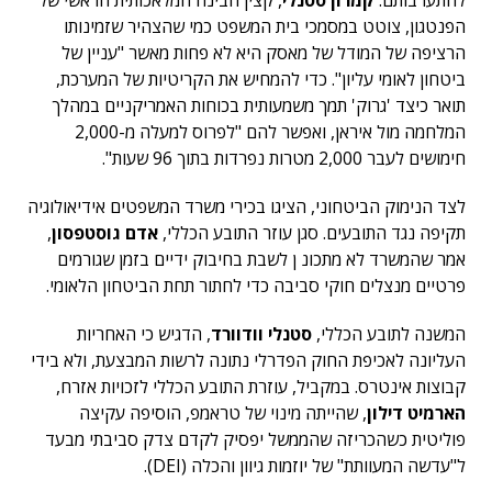
להתערבותם.
קמרון סטנלי
, קצין הבינה המלאכותית הראשי של
הפנטגון, צוטט במסמכי בית המשפט כמי שהצהיר שזמינותו
הרציפה של המודל של מאסק היא לא פחות מאשר "עניין של
ביטחון לאומי עליון". כדי להמחיש את הקריטיות של המערכת,
תואר כיצד 'גרוק' תמך משמעותית בכוחות האמריקניים במהלך
המלחמה מול איראן, ואפשר להם "לפרוס למעלה מ-2,000
חימושים לעבר 2,000 מטרות נפרדות בתוך 96 שעות".
לצד הנימוק הביטחוני, הציגו בכירי משרד המשפטים אידיאולוגיה
תקיפה נגד התובעים. סגן עוזר התובע הכללי,
אדם גוסטפסון
,
אמר שהמשרד לא מתכונ ן לשבת בחיבוק ידיים בזמן שגורמים
פרטיים מנצלים חוקי סביבה כדי לחתור תחת הביטחון הלאומי.
המשנה לתובע הכללי,
סטנלי וודוורד
, הדגיש כי האחריות
העליונה לאכיפת החוק הפדרלי נתונה לרשות המבצעת, ולא בידי
קבוצות אינטרס. במקביל, עוזרת התובע הכללי לזכויות אזרח,
הארמיט דילון
, שהייתה מינוי של טראמפ, הוסיפה עקיצה
פוליטית כשהכריזה שהממשל יפסיק לקדם צדק סביבתי מבעד
ל"עדשה המעוותת" של יוזמות גיוון והכלה (DEI).