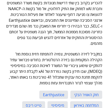
להכריע בקרוב בין שתי דרישות מנוגדות: בקשת משרד המשפטים
וחברת xAI למחוק את התיק לחלוטין, אל מול בקשת ה-NAACP
להוצאת צו מניעה דחוף שיעצור לאלתר את פעילות הטורבינות.
ארגוני הסביבה שמייצגים את התובעים, ובראשם Earthjustice
ו-SELC, כבר הבהירו כי יחריפו את המאבק נגד מה שהם מגדירים
כחריגה מסוכנת מסמכות הממשל, תוך הגנה משפטית על זכותם
ההיסטורית והחוקית של אזרחים להגיש תביעות נגד גופים
מזהמים.
במקביל לזירה המשפטית, צפויה להתפתח חזית נוספת מול
הקהילה המקומית גם בזירה הרגולטורית: בחודש פברואר עתיד
להתקיים שימוע ציבורי של המשרד לאיכות הסביבה במיסיסיפי
(MDEQ), שבו תידון בקשה נפרדת של xAI לקבלת היתר קבוע
להקמת תחנת כוח ענקית שתכלול 41 טורבינות גז באותו האתר,
מהלך שצפוי לגרור התנגדויות עזות נוספות.
חוק האוויר הנקי
Earthjustice
המלחמה באיראן
מיסיסיפי
טייט ריבס