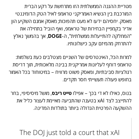
מטריית ההגנה הממשלתית הזו מתרחשת על רקע הברית
המורכבת בין הנשיא האמריקני טראמפ לאיל הטק הדומיננטי
מאסק. יחסיהם ידעו לא מעט תהפוכות; מאסק אמנם השקיע הון
אדיר בקמפיין הבחירות של טראמפ, ואף הוביל בתחילה את
"המחלקה להתייעלות ממשלתית", ה-
DOGE
, אך בהמשך נאלץ
להתרחק מהמיזם עקב כישלונותיו.
למרות הכל, האינטרסים של השניים מצטלבים כעת בשלמות:
טראמפ דוחף לעליונות אמריקנית בבינה מלאכותית, תוך דריסת
רגולציות סביבתיות, ומאסק פשוט מרוויח – במיטוחוד בכל האמור
בחופש פעולה תעשייתי חסר תקדים.
בנוס, כאילו לא די בכך – אפילו
טייט ריבס
, מושל מיסיסיפי, בחר
להתייצב לצד xAI בטענה שהתביעה מאיימת לעצור כליל את
ההשקעה הפרטית הגדולה ביותר בתולדות המדינה.
The DOJ just told a court that xAI