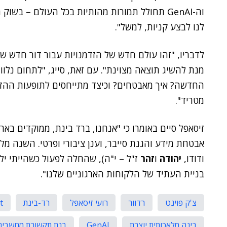
וה-GenAI תחולל תמורות מהותיות בכל העולם – בשו
לנו לבצע קניות, למשל".
מנת להשיג תוצאה מצוינת". עם זאת, סייג, "לתחום נלוו
החדשה? איך מאבטחים? וכיצד מתייחסים לתופעות ההזיות
מטריד".
זיסאפל סיים באומרו כי "אנחנו, ברד בינת, ממוקדים בא
ודודו,
יהודה
ו
זהר
ז"ל – י"ה), שהחלה לפעול כשהייתי יל
בניית העתיד של הלקוחות הארגוניים שלנו".
צ'ק פוינט
רדוור
רועי זיסאפל
רד-בינת
t
בינה מלאכותית יוצרת
GenAI
בנת תקשורת מחשבים