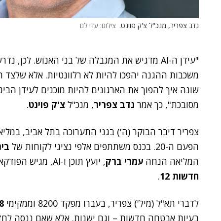
נדב צפריר, מנכ"ל צ'ק פוינט.
צילום: עדי לם
"עידן ה-AI מדגיש את המגבלה של בני האנוש. לכן,
משכבות ההגנה יהפכו להיות לא רלוונטיות. אלא שלצד ה
מסובכת", כך אמר
נדב צפריר
, מנכ"ל
צ'ק פוינט
.
הפעם ה-20. בכנס משתתפים אלפי נציגי לקוחות של
בי
המליאה הנחה
עמרי ברק
, יועץ תוכן ו-AI, מגיש הפודקאסט
חדשות 12
.
לדברי תא"ל (מיל') צפריר, בעברו מפקד 8200 וממקימי
8