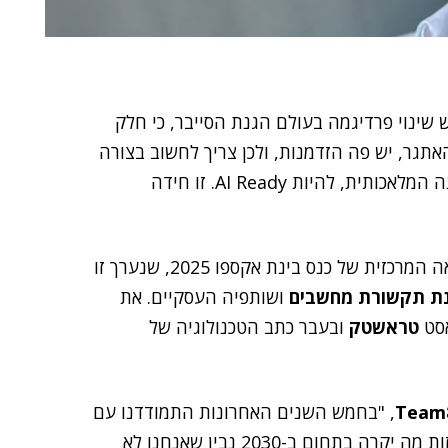
 נדרש שינוי פרדיגמה בעולם הגנת הסייבר, כי חלק
אתגר, יש פה הזדמנות, ולכן צריך לחשוב בצורה
שונה איך להפוך את הארגונים להיות מוכנים לעידן הבינה המלאכותית, להיות AI Ready. זו חידה
צפריר דיבר הבוקר (ה') בגני התערוכה בתל אביב, במליאה המרכזית של כנס בינת אקספו 2025, שנערך זו
נת תקשורת מחשבים
ושותפיה העסקיים. את
טראשטק
ובעבר כתב הטכנולוגיה של
Team
, "בחמש השנים האחרונות התמודדנו עם
בעיות אבטחה חדשות – וגם ישנות. אלא שאם ננסה לחזות מה יקרה בתחום ב-2030 נבין שאנחנו לא