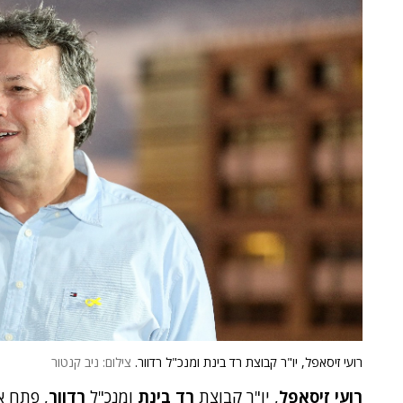
רועי זיסאפל, יו"ר קבוצת רד בינת ומנכ"ל רדוור.
צילום: ניב קנטור
רועי זיסאפל
, יו"ר קבוצת
רד בינת
ומנכ"ל
רדוור