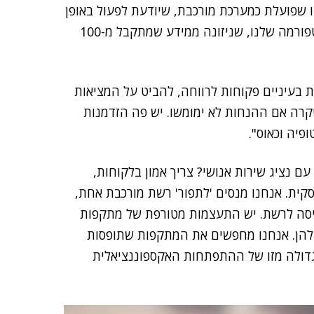
ו שפועלת כמערכת מורכבת, שיודעת לפעול באופן
אוטונומי ובמקביל יכולה להעביר מידע רשתי – עם הפלטפורמה שלנו, שניזונה ממידע שמתקבל מ-100
ת בעיניים פקוחות לרווחה, להביט על המציאות
קרה אם ההנחות לא ימומשו. יש פה הזדמנות
פיה וכאוס".
ם נציג שירות אנושי? צריך אמון בלקוחות,
ית. אנחנו מנסים 'לתפור' רשת מורכבת אחת,
יסה לרשת. יש התעצמות מטורפת של מתקפות
להן. אנחנו מחפשים את המתקפות שתופסות
במהירות גדולה מזו של ההתפתחות האקספוננציאלית