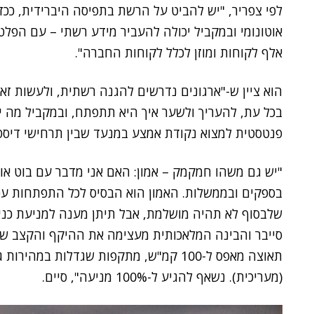
לפי צפריר, "יש להביט על הרשת בתפיסה היברידית, ככז
אלף לקוחות ומוזן לכלל לקוחות החברה".
הוא ציין ש-"ארגונים נדרשים להגנה רשתית, ולעשות זא
בכל עת, להעריך ולשער איך היא תתפתח, ובמקביל מה י
פנטסטית למצוא נקודת אמצע במנעד שבין תרחישי דיסטו
"יש גם משהו חמקמק – אמון: האם אני מדבר עם בוט או ע
בספקים ובממשלות. האמון הוא הבסיס לכל התפתחות עסק
שלבסוף לא תהיה מושלמת, אבל תיתן מענה למניעת כנ
סייבר והבינה המלאכותית מעצימה את ההיקף והקצב ש
תאוצה מאפס ל-100 קמ"ש, מתקפות שגדלות 
(מעריכית). נשאף להגיע ל-100% מניעה", סיים.