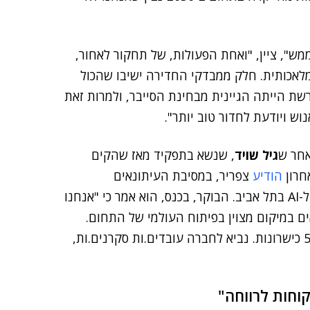
ש", ציין, "ואחת הפעולות, של תחקור לאחור,
מלאכותית. חלק ממבדקי החדירה ישיבו שהכול
הרשת הייתה הגיינית מבחינת הסייבר, ולמרות זאת
ש ויודעת לחדור טוב יותר".
חר ש
גיל שויד
, שנשא בתפקיד מאז שהקים
הודיע
צפריר, במסיבת העיתונאים
הרבעונית של צ'ק פוינט, כי החברה מקימה מרכז פיתוח ל-AI בתל אביב. הבוקר, בכנס, הוא אמר כי "אנחנו
 במיקום מצוין בפיתוח העולמי של התחום.
נמשיך לנצל את ההון האנושי בישראל ונגייס כאן עוד 500 כישרונות. נביא לחברה עובדים.ות סקרנים.ות,
וחות לרווחה"