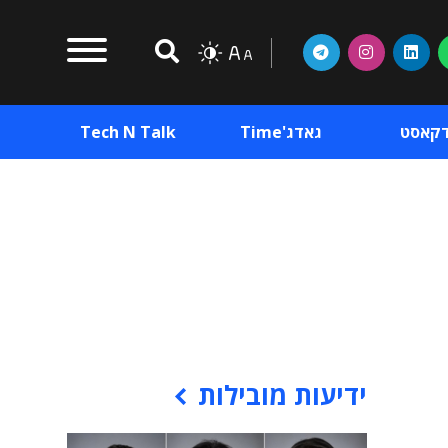
דקאסט
גאדג'Time
Tech N Talk
וכן פרסומי
תוכן פרסומי
וכן פרסומי
ידיעות מובילות