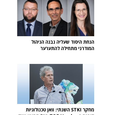
הנחת היסוד שעליה נבנה הניהול
המודרני מתחילה להתערער
מחקר STKI השנתי: וואן טכנולוגיות