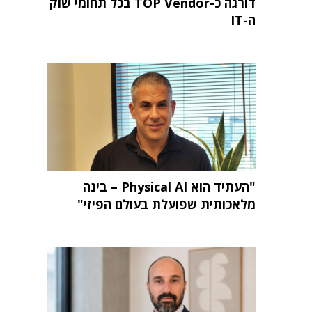
דורגה כ-TOP Vendor בכל תחומי שוק
ה-IT
"העתיד הוא Physical AI – בינה
מלאכותית שפועלת בעולם הפיזי"