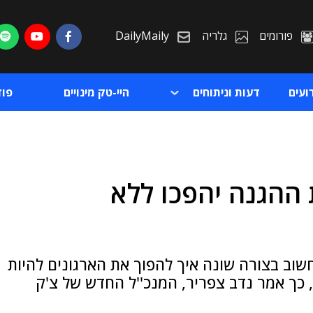
פורומים
גלריה
DailyMaily
ועים
דעות וניתוחים
היי-טק מינויים
פו
משכבות ההגנה יהפכו ללא
ת
ת
לחשוב בצורה שונה איך להפוך את הארגונים להיות
כנים לעידן הבינה המלאכותית - AI Ready", כך אמר נדב צפריר, המנכ''ל החדש של צ'ק