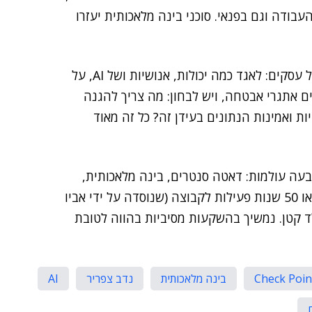
ק העבודה וגם בפנאי. סוכני בינה מלאכותית יעזרו
לדבריו, "זהו עולם חדש של הזדמנויות עבור דור חדש של עסקים: לאגד כמה יכולות, אנושיות ושל AI, על
ים אתגרי אבטחה, ויש לבחון: מה צריך להגנה
 ואמינות הנתונים בעידן זה? כל זה מאוד
רבעה עולמות: דאטה סנטרים, בינה מלאכותית,
אבטחת מידע והגנת סייבר, וענן ציבורי ופרטי. השנה מלאו 50 שנות פעילות לקבוצה (שנוסדה על ידי אביו
ד קטן. נמשיך בהשקעות מסיביות בהווה לטובת
Check Poin
בינה מלאכותית
נדב צפריר
AI