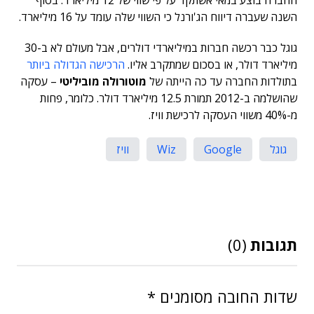
החברה בוצע במאי אשתקד על פי שווי של 12 מיליארד. בסוף
השנה שעברה דיווח הג'ורנל כי השווי שלה עומד על 16 מיליארד.
גוגל כבר רכשה חברות במיליארדי דולרים, אבל מעולם לא ב-30
מיליארד דולר, או בסכום שמתקרב אליו.
הרכישה הגדולה ביותר
בתולדות החברה עד כה הייתה של
מוטורולה מוביליטי
– עסקה
שהושלמה ב-2012 תמורת 12.5 מיליארד דולר. כלומר, פחות
מ-40% משווי העסקה לרכישת וויז.
גוגל
Google
Wiz
וויז
תגובות
(0)
שדות החובה מסומנים
*