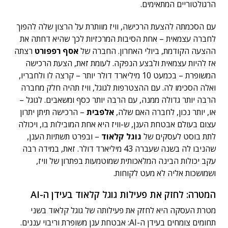
הרגולטוריים המתאימים.
עם הסכמתה להצעת הרכישה, וויז מוותרת על הרצון שלה להפוך
לחברה עצמאית – אחת הסיבות המרכזיות לכך שהיא דחתה את
ההצעה הקודמת, ביולי האחרון. החברה של
אסף רפפורט
רצתה
אז להיות עצמאית ולבצע הנפקה. לעומת זאת, הצעת הרכישה
המשופרת – בכמעט 10 מיליארד דולר יותר – קרצה לו ולחבריו,
ואלה הסכימו לה. עם ההצטרפות לגוגל, וויז תהיה חלק מחברה
הרבה יותר גדולה ממנה, עם הרבה יותר כסף ומשאבים. לגוגל –
או, יותר נכון, לחברה האם שלה,
אלפבית
– הרכישה תיתן יתרון
עצום בעולם אבטחת הענן, ש-וויז היא אחת המובילות בו, ויכולה
לתת בוסט לעסקים של
גוגל קלאוד
– ובפרט תשתיות הענן,
שהניבו לה בשנה שעברה 43 מיליארד דולר. זאת, במידה רבה
עקב יכולות הבינה המלאכותית שמוטמעות בפתרון של וויז,
ושמושכות אליה לא מעט לקוחות.
המטרה: לחזק את פעילות גוגל קלאוד בעידן ה-AI
מטרת העסקה היא לחזק את פעילותה של גוגל קלאוד בשני
תחומים צומחים בעידן ה-AI: אבטחת ענן משופרת וריבוי עננים.