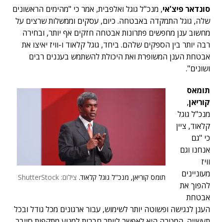
סונדאר פיצ'אי
, מנכ"ל גוגל ואלפבית, אמר כי "מהימים הראשונים
שלה, גוגל התמקדה באבטחה. כיום, עסקים וממשלות שרצים על
מחשוב ענן מחפשים פתרונות אבטחה חזקים אף יותר, ובחירה
רבה יותר בין הספקים שלהם. ביחד, גוגל קלאוד ו-וויז יאיצו את
אבטחת הענן המשופרת ואת היכולת להשתמש בעננים רבים
ושונים".
תומאס
קוריאן
,
מנכ"ל גוגל
קלאוד, ציין
כי "גם
אנחנו וגם
וויז
מעוניינים
תומס קוריאן, מנכ"ל גוגל קלאוד.
צילום: ShutterStock
להפוך את
אבטחת
הענן לנגישה ופשוטה יותר לשימוש, עבור ארגונים מכל גודל ובכל
תעשייה. המטרה היא לאפשר ליותר חברות למנוע מתקפות סייבר,