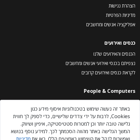
הצהרת נגישות
מדיניות הפרטיות
אפליקציה אנשים ומחשבים
כנסים ואירועים
הכנסים והאירועים שלנו
נצפיתם בכנסי ואירועי אנשים ומחשבים
לקראת כנסים ואירועים קרובים
People & Computers
About Us
באתר זה נעשה שימוש בטכנולוגיות איסוף מידע כגון
Privacy Policy
Cookies, לרבות על ידי צדדים שלישיים, כדי לספק לך חווית
Contact Us
גלישה טובה יותר וכן למטרות סטטיסטיקה, איפיון ושיווק.
Our Events
המשך הגלישה באתר מהווה הסכמתך לכך. למידע נוסף בנושא
ואפשרות לנהל את השימוש באמצעים הללו, ראו את
מדיניות