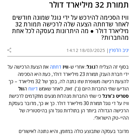
תמורת 32 מיליארד דולר
וויז הסכימה להירכש על ידי גוגל שמונה חודשים
לאחר שדחתה הצעה שלה לרכישה תמורת 32
מיליארד דולר ● מה היתרונות בעסקה לכל אחת
מהחברות?
יניב הלפרין
18/03/2025 14:12
בסוף זה הצליח ל
גוגל
: אחרי ש-
וויז
דחתה
את הצעת הרכישה על
ידי חברת הענק תמורת 23 מיליארד דולר, כעת היא הסכימה
להצעת רכישה משופרת שזו נתנה לה, בסך של 32 מיליארד – כך
הודיעו שתי החברות היום (ג'). זאת, לאחר שאמש
דיווח
ה
וול
סטריט ג'ורנל
כי שתי החברות מנהלות מגעים מתקדמים לרכישת
וויז על די גוגל תמורת 30 מיליארד דולר. כך או כך, מדובר בעסקת
הרכישה הגדולה ביותר הן בתולדות גוגל והן בהיסטוריה של
ההיי-טק הישראלי.
מדובר בעסקה שתבוצע כולה במזומן, והיא נתונה לאישורים