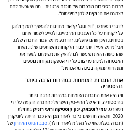
לרבות בסביבות מורכבות של תוכנה ארגונית – מה שיאפשר להם
לצמצם את הנזקים שלהן למינימום".
לדברי רפפורט, "וויז וגוגל קלאוד מחויבות להמשיך לתמוך ולהגן
על לקוחות על כל העננים המרכזיים, ולסייע לשמור אותם
בטוחים, היכן שהם פועלים. זהו רגע מרגש עבור החברה שלנו,
אבל מרגש אפילו יותר עבור הלקוחות והשותפים שלנו, מאחר
שהרכישה הזאת תאפשר לנו להאיץ את משימתנו לשפר את
האבטחה ולמנוע פריצות, על ידי אספקת מקורות נוספים
ומומחיות עמוקה בבינה מלאכותית".
אחת החברות הצומחות במהירות הרבה ביותר
בהיסטוריה
וויז היא אחת החברות הצומחות במהירות הרבה ביותר
בהיסטוריה, ודאי של ההיי-טק הישראלי: החברה הוקמה על ידי
רפפורט,
עמי לוטבאק
,
ינון קוסטיקה
ו
רועי רזניק
בתחילת
2020, ותשעה חודשים בלבד לאחר מכן היא כבר הייתה ליוניקורן
(חברה בעלת שווי של מעל מיליארד דולר).
סבב הגיוס האחרון
של