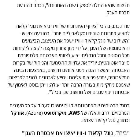
חדשות שהיא החלה לספק בשנה האחרונה", נכתב בהודעת
חברת הענק.
עוד נכתב בה כי "צירוף הפתרונות של וויז יביא את גוגל קלאוד
להציע פתרונות טובים וסקלאביליים יותר". בהודעה צוין ש-
"השילוב של גוגל קלאוד ו-וויז ישפר את העיצוב, הביצועים
והאוטומציה של הענן, על ידי מתן פתרון מקצה לקצה ללקוחות
מכל הסוגים ומכל הגדלים; יציע לצוותי האבטחה פלטפורמת
סייבר אוטומטית; יוריד את עלויות ההטמעה והניהול של בקרות
האבטחה; יאפשר הגנה מפני איומים חדשים, באמצעות הבינה
המלאכותית, ימנע פריצות אליהם ויסייע לארגונים להגיב לפריצות
שאמנם מתקיימות בצורה הרבה יותר יעילה; וייתן בוסט לאימוץ של
אבטחת ריבוי עננים ושל מחשוב ענן בכלל".
בגוגל מבטיחים שהפתרונות של וויז ימשיכו לעבוד על כל העננים
המרכזיים, לרבות אלה של
AWS
,
מיקרוסופט
(Azure),
אורקל
וכמובן, גוגל קלאוד עצמה.
"ביחד, גוגל קלאוד ו-וויז יאיצו את אבטחת הענן"