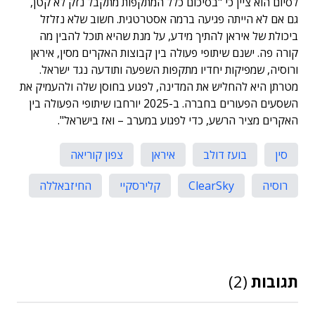
לסיום הוא ציין כי "בסיכום כלל המתקפות מתקבל נזק לא קטן,
גם אם לא הייתה פגיעה ברמה אסטרטגית. חשוב שלא נזלזל
ביכולת של איראן להתיך מידע, על מנת שהיא תוכל להבין מה
קורה פה. ישנם שיתופי פעולה בין קבוצות האקרים מסין, איראן
ורוסיה, שמפיקות יחדיו מתקפות השפעה ותודעה נגד ישראל.
מטרתן היא להחליש את המדינה, לפגוע בחוסן שלה ולהעמיק את
השסעים הפעורים בחברה. ב-2025 יורחבו שיתופי הפעולה בין
האקרים מציר הרשע, כדי לפגוע במערב – ואז בישראל".
סין
בועז דולב
איראן
צפון קוריאה
רוסיה
ClearSky
קלירסקיי
החיזבאללה
תגובות
(2)