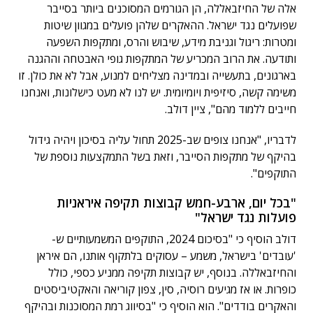
אלה של החיזבאללה, הן הגורמים המסוכנים ביותר בסייבר
שפועלים נגד ישראל. ההאקרים שלהן פועלים במגוון שיטות
ומטרות: ריגול וגניבת מידע, שיבוש והרס, ומתקפות השפעה
ותודעה. את הרוב המכריע של המתקפות גופי האבטחה וההגנה
בארגונים, בתעשייה ובמדינה מצליחים למנוע, אבל לא את כולן. זו
משימה קשה, סיזיפית ויומיומית. יש לנו לא מעט כישלונות, ואנחנו
חייבים ללמוד מהם", ציין דולב.
לדבריו, "אנחנו צופים שב-2025 תחול עליה בסיכון ויהיה גידול
בהיקף של מתקפות הסייבר, וזאת בשל התמקצעות נוספת של
התוקפים".
"בכל יום, ארבע-חמש קבוצות תקיפה איראניות
פועלות נגד ישראל"
דולב הוסיף כי "בסיכום 2024, התוקפים המשמעותיים ש-
'עובדים' בישראל, משמע – עסוקים בלתקוף אותנו, הם איראן
והחיזבאללה. בנוסף, יש קבוצות תקיפה ממניע כספי, כולל
כופרות. או אז מגיעים רוסיה, סין, צפון קוריאה והאקטיביסטים
והאקרים בודדים". הוא הוסיף כי "בסיווג רמת המסוכנות ובהיקף