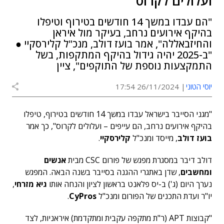
ועלולים לקרוס"
"הם עבדו במשך 14 חודשים בטירוף וטיפלו
בהיקף אירועים נרחב, בעיקר מול איראן
והחיזבאללה", אמר בועז דולב, מנכ"ל קלירסקיי ●
"ב-2025 יהיה גידול בהיקף המתקפות, בשל
התמקצעות נוספת של התוקפים", ציין
יוסי הטוני
26/11/2024 17:54
"מגני הסייבר בישראל עבדו במשך 14 חודשים בטירוף, טיפלו
בהיקף אירועים נרחב, הם עייפים – ועלולים לקרוס", כך אמר
בועז דולב
, מייסד ומנכ"ל
קלירסקיי
.
דולב דיבר במסגרת מפגש של פורום CSC מבית
אנשים
ומחשבים
, שדן באתגרי ההגנה בסייבר בשנה הבאה. המפגש
נערך היום (ג') ב-יס פלאנט בראשון לציון והנחה אותו
גיא מזרחי
,
יו"ר ועדת התכנים של הפורום ומנכ"ל
CyPros
.
"קבוצות APT (ר"ת מתקפה עקבית ומתקדמת) איראניות, לצד