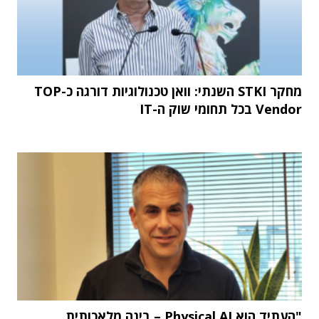
מחקר STKI השנתי: וואן טכנולוגיות דורגה כ-TOP
Vendor בכל תחומי שוק ה-IT
"העתיד הוא Physical AI – בינה מלאכותית