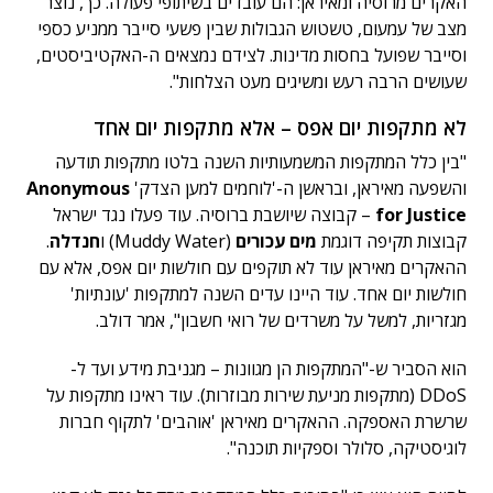
האקרים מרוסיה ומאיראן: הם עובדים בשיתופי פעולה. כך, נוצר
מצב של עמעום, טשטוש הגבולות שבין פשעי סייבר ממניע כספי
וסייבר שפועל בחסות מדינות. לצידם נמצאים ה-האקטיביסטים,
שעושים הרבה רעש ומשיגים מעט הצלחות".
לא מתקפות יום אפס – אלא מתקפות יום אחד
"בין כלל המתקפות המשמעותיות השנה בלטו מתקפות תודעה
והשפעה מאיראן, ובראשן ה-'לוחמים למען הצדק'
Anonymous
for Justice
– קבוצה שיושבת ברוסיה. עוד פעלו נגד ישראל
קבוצות תקיפה דוגמת
מים עכורים
(Muddy Water) ו
חנדלה
.
ההאקרים מאיראן עוד לא תוקפים עם חולשות יום אפס, אלא עם
חולשות יום אחד. עוד היינו עדים השנה למתקפות 'עונתיות'
מגזריות, למשל על משרדים של רואי חשבון", אמר דולב.
הוא הסביר ש-"המתקפות הן מגוונות – מגניבת מידע ועד ל-
DDoS (מתקפות מניעת שירות מבוזרות). עוד ראינו מתקפות על
שרשרת האספקה. ההאקרים מאיראן 'אוהבים' לתקוף חברות
לוגיסטיקה, סלולר וספקיות תוכנה".