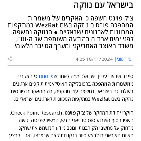
בישראל עם נוזקה
צ'ק פוינט חשפה כי האקרים של משמרות
המהפכה פורסים נוזקה בשם WezRat במתקפות
המכוונות לארגונים ישראליים ● הנוזקה נחשפה
לפני ימים אחדים בהודעה משותפת של ה-FBI,
משרד האוצר האמריקני ומערך הסייבר הלאומי
יוסי הטוני
18/11/2024 14:25
סייבר איראני עלייך ישראל: יממה לאחר ש
פרסמנו
כי האקרים
מ
משמרות המהפכה
ברפובליקה האיסלאמית תוקפים ארגונים
בעולם וגם בישראל, נחשפה עוד מתקפה, בה ההאקרים פורסים
נוזקה בשם WezRat במתקפות המכוונות לארגונים ישראליים.
חוקרי יחידת המחקר של
צ'ק פוינט
,
Check Point Research,
חשפו בסוף השבוע סוס טרויאני חדש, המשיג שליטה וגישה
מרחוק על מחשבי הקורבנות, וגונב מידע המשמש את שחקני
האיום האיראניים לבצע סיור בנקודות קצה שנפרצו, ואז – לבצע