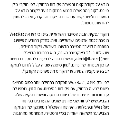
מידע על נקודת קצה והפעלת פקודות מרחוק". לפי חוקרי צ'ק
פוינט, "קובץ ההפעלה הנגוע בנוזקות נועד לקצור מידע על
המערכת וליצור קשר עם שרת הפיקוד והבקרה, ואז – להמתין
להוראות נוספות".
חוקרי ענקית הגנת הסייבר הישראלית ציינו כי ראו את WezRat
מופצת לכמה ארגונים ישראליים. זאת, כחלק מהודעות פישינג
המתחזות למערך הסייבר הלאומי בישראל. מקור המיילים,
שנשלחו ב-21 באוקטובר השנה, הוא בכתובת הדוא"ל:
alert@il-cert[.]net, והשולח הורה לנמענים להתקין בדחיפות
עדכון אבטחה של כרום. "מתן סיסמה שגויה עלול לגרום לנוזקה
לבצע פונקציה שגויה, או להקריס את מערכות הקורבן".
לפי צ'ק פוינט, "WezRat תפקדה בתחילה יותר כסוס טרויאני
פשוט לגישה מרחוק, עם פקודות בסיסיות. עם הזמן, נוספו לה
עוד תכונות פריצה וריגול. ניתוח הנוזקה ותשתית הקצה שלה
מצביע שיש לפחות שני צוותים שונים המעורבים בפיתוח
WezRat ובפעילותה. הפיתוח והשכלול המתמשך של הנוזקה
מצביע על השקעה ייעודית בכלי ורסטילי, המתחמק מההגנות