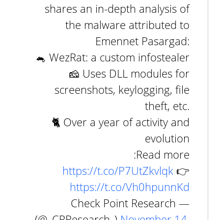
shares an in-depth analysis of
the malware attributed to
Emennet Pasargad:
🐁 WezRat: a custom infostealer
🧀 Uses DLL modules for
screenshots, keylogging, file
theft, etc.
🐈 Over a year of activity and
evolution
Read more:
https://t.co/P7UtZkvlqk
👉
https://t.co/Vh0hpunnKd
— Check Point Research
(@_CPResearch_)
November 14,