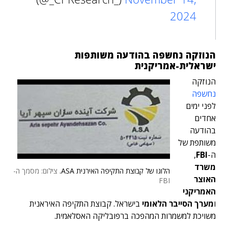
2024
הנוזקה נחשפה בהודעה משותפות
ישראלית-אמריקנית
הנוזקה
נחשפה
לפני ימים
אחדים
בהודעה
משותפת של
ה-
FBI
,
משרד
הלוגו של קבוצת התקיפה האירנית ASA.
צילום: מסמך ה-
האוצר
FBI
האמריקני
ו
מערך הסייבר הלאומי
בישראל. קבוצת התקיפה האיראנית
משויכת למשמרות המהפכה ברפובליקה האסלאמית.