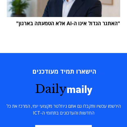
"האתגר הגדול אינו ה-AI אלא הטמעתה בארגון"
הישארו תמיד מעודכנים
Daily
maily
הירשמו עכשיו ותקבלו גם אתם ניוזלטר מקצועי יומי, המרכז את כל
החדשות והעדכונים בתחומי ה-ICT