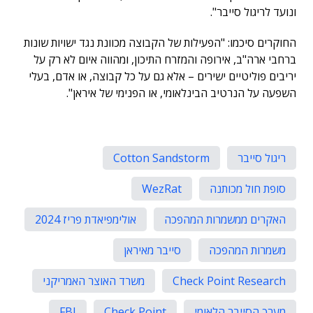
ונועד לריגול סייבר".
החוקרים סיכמו: "הפעילות של הקבוצה מכוונת נגד ישויות שונות
ברחבי ארה"ב, אירופה והמזרח התיכון, ומהווה איום לא רק על
יריבים פוליטיים ישירים – אלא גם על כל קבוצה, או אדם, בעלי
השפעה על הנרטיב הבינלאומי, או הפנימי של איראן".
ריגול סייבר
Cotton Sandstorm
סופת חול מכותנה
WezRat
האקרים ממשמרות המהפכה
אולימפיאדת פריז 2024
משמרות המהפכה
סייבר מאיראן
Check Point Research
משרד האוצר האמריקני
מערך הסייבר הלאומי
Check Point
FBI