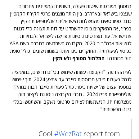
במסמך מפורטות שיטות פעולה, תשתיות וקמפיינים אחרונים
שנצפו בישראל ובארה"ב. בין היתר מוצגים פרטי חקירת הקמפיין
כנגד ספורטאים מהמשלחת הישראלית לאולימפיאדת הקיץ
בפריז, אז ההאקרים ניסו להשתלט על לוחות תצוגה כדי לגנות
את ישראל. עוד מפורטים ניסיונות פריצה לישראל ולבחירות
לנשיאות ארה"ב ב-2020. הקבוצה השתמשה בחברה בשם ASA
ככיסוי לפעולותיה. החוקרים כינו אותה בשמות שונים, כולל סופת
חול מכותנה ו-
חתלתול מטורף ולא תקין
.
לפי ההודעה, "הקבוצה עשתה שימוש בכלים חדשים, במאמציה
לנהל פעולות מידע מבוססות סייבר עד אמצע 2024, תוך שימוש
במספר עצום של ישויות כיסוי, כולל פעולות סייבר רבות במהלך
אולימפיאדת פריז 2024… חברי הקבוצה ניסו גם לקצור תוכן
ממצלמות IP, המשמשות לצילום סרטוני מעקב, והשתמשו בכלי
בינה מלאכותית".
Cool
#WezRat
report from