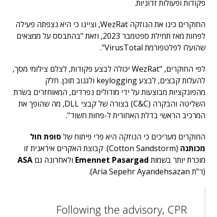
פקודות ופעולות זדוניות.
החוקרים כינו את הנוזקה WezRat, וציינו כי היא נצפתה פעילה
לפחות מאז תחילת ספטמבר 2023, וזאת "בהתבסס על ממצאים
שהועלו לפלטפורמת VirusTotal".
לפי החוקרים, "WezRat יכולה לבצע פקודות, לצלם צילומי מסך,
להעלות קבצים, לבצע keylogging ולגנוב תוכן. חלק
מהפונקציות מבוצעות על ידי מודולים נפרדים, המאוחזרים בשרת
השליטה והבקרה (C&C) בצורה של קבצי DLL, מה שהופך את
המרכיב הראשי בדלת האחורית ל-פחות חשוד".
החוקרים מעריכים כי הנוזקה היא פרי פיתוח של
סופת חול
מכותנה
(Cotton Sandstorm). קבוצת האקרים איראנית זו
מוכרת יותר בשמות
Emennet Pasargad
ולאחרונה גם
ASA
(ר"ת Aria Sepehr Ayandehsazan).
Following the advisory, CPR