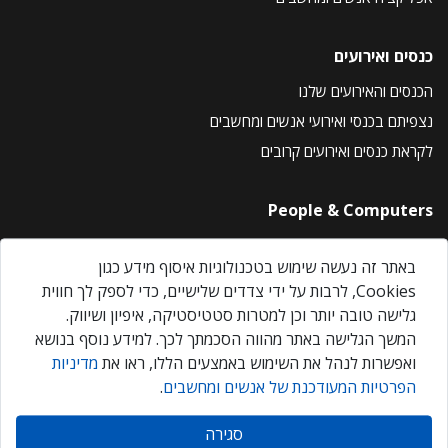
כנסים ואירועים
הכנסים והאירועים שלנו
נצפיתם בכנסי ואירועי אנשים ומחשבים
לקראת כנסים ואירועים קרובים
People & Computers
About Us
באתר זה נעשה שימוש בטכנולוגיות איסוף מידע כגון
Privacy Policy
Cookies, לרבות על ידי צדדים שלישיים, כדי לספק לך חווית
Contact Us
גלישה טובה יותר וכן למטרות סטטיסטיקה, איפיון ושיווק.
Our Events
המשך הגלישה באתר מהווה הסכמתך לכך. למידע נוסף בנושא
ואפשרות לנהל את השימוש באמצעים הללו, ראו את
מדיניות
הפרטיות המעודכנת של אנשים ומחשבים
.
אנשים ומחשבים © 2026 – כל הזכויות שמורות
סגירה
Created by