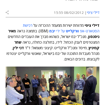
דיילי ציפי
08/02/2012 15:55
דיילי ציפי
מדווחת ישירות ממעמד ההכרזה על
רכישת
הסטארט-אפ
וורקלייט
על ידי
יבמ
(IBM). בתמונה נראה
מאיר
ניסנסון
, מנכ"ל יבמ ישראל, כשהוא מברך את העובדים החדשים
המצטרפים לענק הכחול. לידו, בחולצה כחולה, נראה
שחר
קמיניץ
, מייסד ומנכ"ל וורקלייט. קיצוני משמאל: ד"ר
דני ילין
,
מנהל מעבדות התוכנה של יבמ בישראל, שאנשי וורקלייט יצטרפו
לקבוצתו. ברוכים הבאים.