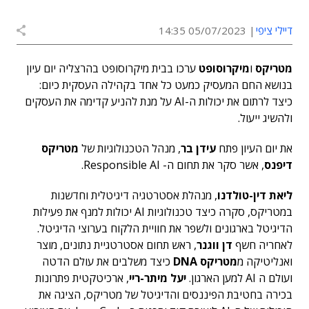
דיילי ציפי
05/07/2023 14:35
מטריקס
ו
מיקרוסופט
ערכו בבית מיקרוסופט בהרצליה יום עיון
בנושא החם המעסיק כמעט כל אחד בקהילה העסקית כיום:
כיצד לרתום את יכולות ה-AI על מנת להניע קדימה את העסקים
ולהשיג ייעול.
את יום העיון פתח
עידן בר
, מנהל הטכנולוגיות של
מטריקס
דיפנס
, אשר סקר את תחום ה- Responsible AI.
ליאת דין-טולדנו
, מנהלת אסטרטגיה דיגיטלית וחדשנות
במטריקס, סקרה כיצד טכנולוגיות AI יכולות למנף את פעילות
הדיגיטל בארגונים ולשפר את חוויית הלקוח בערוצי הדיגיטל.
לאחריה חשף
דן ווגנר
, ראש תחום אסטרטגיית נתונים, מוצר
ואנליטיקה מ
מטריקס
DNA
כיצד משלבים את עולם הדטה
ועולם ה AI למען הארגון.
יעל מיתר-ריי
, ארכיטקטית פתרונות
בכירה בחטיבת הפיננסים והדיגיטל של מטריקס, הציגה את