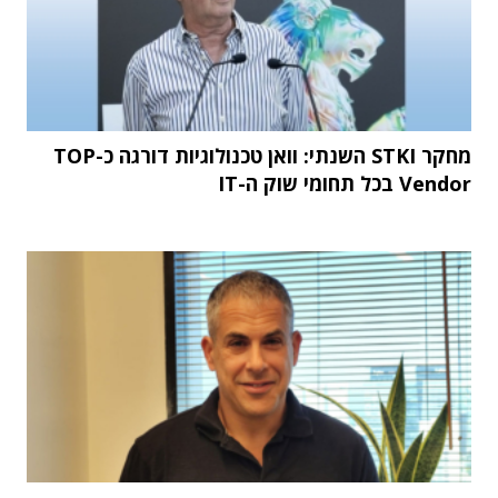
מחקר STKI השנתי: וואן טכנולוגיות דורגה כ-TOP
Vendor בכל תחומי שוק ה-IT