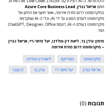
היכולות של ה-AI ליצירת קוד ותכנות ב-Low Code. את האירוע
חתם
אריאל נגרין
,
Azure Core Business Lead
במיקרוסופט דרום מזרח אירופה, אשר חשף את החזון של
מיקרוסופט לעולם המונע על ידי AI, וכלי ה-AI שמקדמת
מיקרוסופט בעולם ה-AI, דוגמת ChatGPT, Designer, Office
ועוד.
מימין: עידן בר
,
ליאת דין-טולדנו, יעל מיתר-ריי,
אריאל נגרין
–
מיקרוסופט דרום מזרח אירופה
מיקרוסופט
מטריקס
ליאת דין-טולדנו
אריאל נגרין
יעל מיתר ריי
עידן בר
דן ווגנר
תגובות
(0)