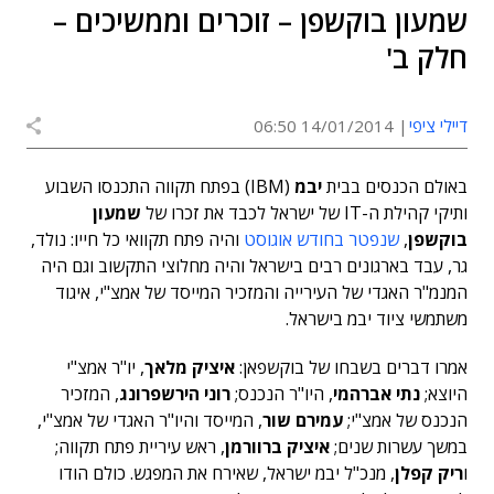
שמעון בוקשפן – זוכרים וממשיכים –
חלק ב'
דיילי ציפי
14/01/2014 06:50
באולם הכנסים בבית
יבמ
(IBM) בפתח תקווה התכנסו השבוע
ותיקי קהילת ה-IT של ישראל לכבד את זכרו של
שמעון
בוקשפן
,
שנפטר בחודש אוגוסט
והיה פתח תקוואי כל חייו: נולד,
גר, עבד בארגונים רבים בישראל והיה מחלוצי התקשוב וגם היה
המנמ"ר האגדי של העירייה והמזכיר המייסד של אמצ"י, איגוד
משתמשי ציוד יבמ בישראל.
אמרו דברים בשבחו של בוקשפאן:
איציק מלאך
, יו"ר אמצ"י
היוצא;
נתי אברהמי
, היו"ר הנכנס;
רוני הירשפרונג
, המזכיר
הנכנס של אמצ"י;
עמירם שור
, המייסד והיו"ר האגדי של אמצ"י,
במשך עשרות שנים;
איציק ברוורמן
, ראש עיריית פתח תקווה;
ו
ריק קפלן
, מנכ"ל יבמ ישראל, שאירח את המפגש. כולם הודו