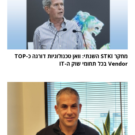
מחקר STKI השנתי: וואן טכנולוגיות דורגה כ-TOP
Vendor בכל תחומי שוק ה-IT