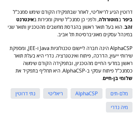
דרוטין הגיע לריאליטי, לאחר שבתפקידו הקודם שימש סמנכ"ל
ביפר
ב
מוטורולה
, ולפני כן סמנכ"ל שיווק ומכירות ב
אינטרנט
זהב
. הוא בעל תואר ראשון בהנדסת מחשבים מהטכניון ותואר שני
במינהל עסקים מאוניברסיטת תל אביב.
AlphaCSP הינה חברה ליישום טכנולוגיות Java ו-JEE, ומספקת
שירותי ייעוץ, הדרכה, פיתוח ואינטגרציה. נדרי היא בעלת תואר
ראשון במדעי החיים מהטכניון, ובתפקידה הקודם שימשה
כסמנכ"ל פיתוח עסקי ב-AlphaCSP. היא תחליף בתפקיד את
שלומי בן-חיים
.
מלם-תים
AlphaCSP
ריאליטי
נתי דרוטין
מיה נדרי