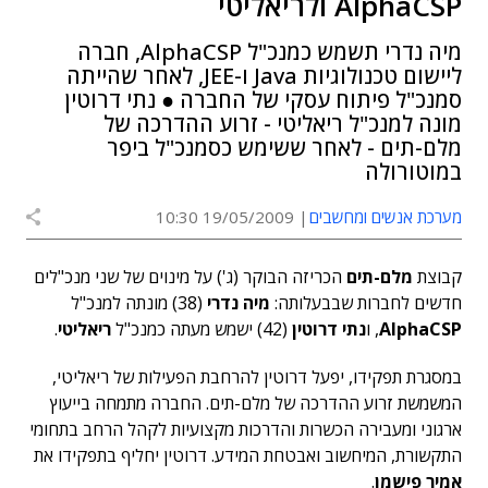
AlphaCSP ולריאליטי
מיה נדרי תשמש כמנכ"ל AlphaCSP, חברה
ליישום טכנולוגיות Java ו-JEE, לאחר שהייתה
סמנכ"ל פיתוח עסקי של החברה ● נתי דרוטין
מונה למנכ"ל ריאליטי - זרוע ההדרכה של
מלם-תים - לאחר ששימש כסמנכ"ל ביפר
במוטורולה
מערכת אנשים ומחשבים
19/05/2009 10:30
קבוצת
מלם-תים
הכריזה הבוקר (ג') על מינוים של שני מנכ"לים
חדשים לחברות שבבעלותה:
מיה נדרי
(38) מונתה למנכ"ל
AlphaCSP
, ו
נתי דרוטין
(42) ישמש מעתה כמנכ"ל
ריאליטי
.
במסגרת תפקידו, יפעל דרוטין להרחבת הפעילות של ריאליטי,
המשמשת זרוע ההדרכה של מלם-תים. החברה מתמחה בייעוץ
ארגוני ומעבירה הכשרות והדרכות מקצועיות לקהל הרחב בתחומי
התקשורת, המיחשוב ואבטחת המידע. דרוטין יחליף בתפקידו את
אמיר פישמן
.