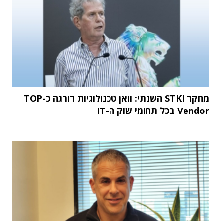
מחקר STKI השנתי: וואן טכנולוגיות דורגה כ-TOP
Vendor בכל תחומי שוק ה-IT