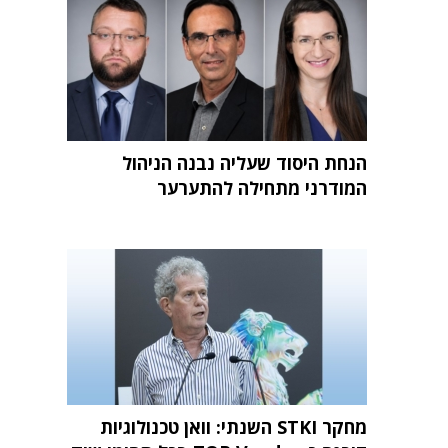
הנחת היסוד שעליה נבנה הניהול
המודרני מתחילה להתערער
מחקר STKI השנתי: וואן טכנולוגיות