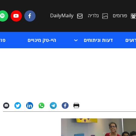
פורומים
גלריה
DailyMaily
ועים
דעות וניתוחים
היי-טק מינויים
פו
ת
ת