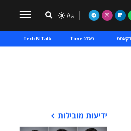
דקאסט
גאדג'Time
Tech N Talk
וכן פרסומי
תוכן פרסומי
וכן פרסומי
ידיעות מובילות