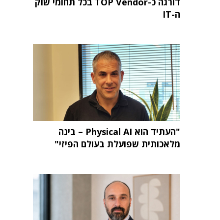
דורגה כ-TOP Vendor בכל תחומי שוק
ה-IT
"העתיד הוא Physical AI – בינה
מלאכותית שפועלת בעולם הפיזי"