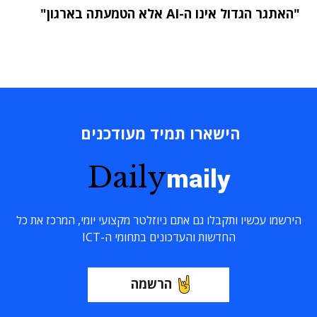
"האתגר הגדול אינו ה-AI אלא הטמעתה בארגון"
הישארו תמיד מעודכנים
Daily
maily
הירשמו עכשיו ותקבלו גם אתם ניוזלטר מקצועי יומי, המרכז את כל
החדשות והעדכונים בתחומי ה-ICT
הרשמה