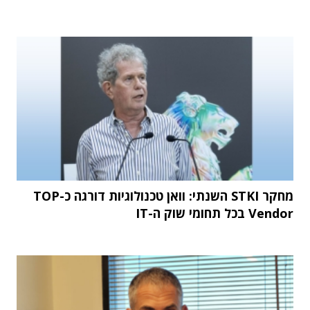
מחקר STKI השנתי: וואן טכנולוגיות דורגה כ-TOP
Vendor בכל תחומי שוק ה-IT