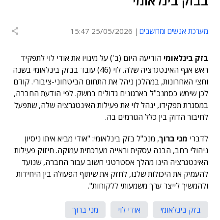
בבזק בינלאומי
מערכת אנשים ומחשבים
25/05/2026 15:47
בזק בינלאומי
הודיעה היום (ב') על מינויו את אודי לוי לתפקיד
ראש אגף האינטגרציה שלה. לוי (46) עובד בבזק בינלאומי בשנה
וחצי האחרונות, במהלכן ניהל את התחום הביטחוני-ציבורי. קודם
לכן שימש כסמנכ"ל בארגונים גדולים במשק. לפי הודעת החברה,
במסגרת תפקידו, ינהל לוי את פעילות האינטגרציה שלה, שתפעל
לחיבור הדוק בין כלל הגורמים בה.
לדברי
מני ברוך
, מנכ"ל בזק בינלאומי: "אודי מביא איתו ניסיון
ניהולי רחב, הבנה עסקית וראייה מערכתית עמוקה. חיזוק פעילות
האינטגרציה הינו מהלך אסטרטגי חשוב עבור החברה, שנועד
להעמיק את היכולות שלנו, לחזק את שיתוף הפעולה בין היחידות
ולהמשיך לייצר ערך משמעותי ללקוחות".
בזק בינלאומי
אודי לוי
מני ברוך