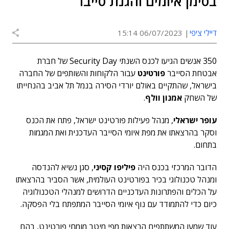
בסימן איומים והגנת סייבר
דיילי ציפי
06/07/2023 15:14
350 אנשים הגיעו לכנס השנתי Security Day של חברת
אבטחת הסייבר
פורטינט
עבור הלקוחות והשותפים של החברה
בישראל, שהתקיים באולם יורדי הסירה בנמל תל אביב בהנחייתו
של השחק
אמנון וולף
.
עופר ישראלי
, מנהל פעילות פורטינט ישראל, פתח את הכנס
וסקר בהרצאתו את מפת איומי הסייבר העדכנית ואת המגמות
בתחום.
הדובר המרכזי בכנס היה
פיליפו קסיני
, סגן נשיא להנדסה
ומנהל טכנולוגי בכיר בפורטינט העולמית, אשר הסביר בהרצאתו
על הכלים והפתרונות העדכניים הדרושים למנהלי הטכנולוגיה
כיום כדי להתמודד עם נוף איומי הסייבר המתפתח בלי הפסקה.
עוד שמעו המשתתפים הרצאות מפי מיטב מומחי פורטינט, בהם