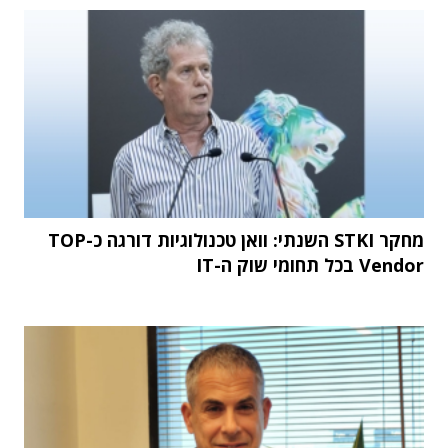
מחקר STKI השנתי: וואן טכנולוגיות דורגה כ-TOP
Vendor בכל תחומי שוק ה-IT