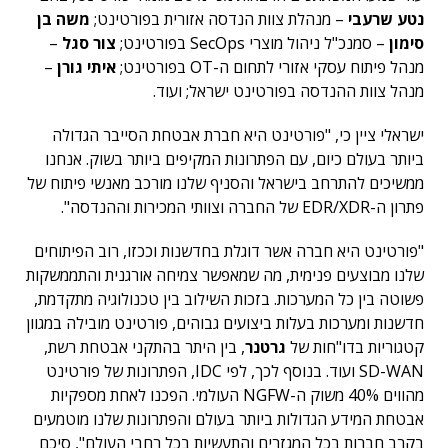
נטע שרעבי
– מנהלת צוות הנדסה אזורית בפורטינט;
משה בן
סימון
– סמנכ"ל ניהול מוצרי SecOps בפורטינט;
צור סגל
–
מנהל פיתוח עסקי אזורי לתחום ה-OT בפורטינט;
איתי גורן
–
מנהל צוות ההנדסה בפורטינט ישראל; ועוד.
ישראלי ציין כי, "פורטינט היא חברת אבטחת הסייבר הגדולה
ביותר בעולם כיום, עם הפתרונות המקיפים ביותר בשוק. אנחנו
ממשיכים להתרחב בישראל והסניף שלנו מורכב מאנשי פיתוח של
פתרון ה-EDR/XDR של החברה וצוותי המכירות וההנדסה".
"פורטינט היא חברה אשר דוגלת בחדשנות וככזו, רוב הפיתוחים
שלנו מבוצעים פנימית, מה שמאפשר צמיחה אורגנית והתממשקות
פשוטה בין כל המערכות. בזכות השילוב בין טכנולוגיה מתקדמת,
חדשנות ומערכות בעלות ביצועים גבוהים, פורטינט מובילה במגוון
קטגוריות בדו"חות של
גרטנר
, בין היתר בהתקני אבטחת רשת,
SD-WAN ועוד. בנוסף לכך, לפי IDC, הפתרונות של פורטינט
מהווים 40% משוק ה-NGFW העולמי. הפכנו לאחת מספקיות
אבטחת המידע הגדולות ביותר בעולם והפתרונות שלנו מוטמעים
בקרב חברות בכל המגזרים והתעשיות בכל רחבי העולם", סיכם