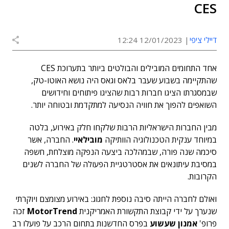
CES
דיילי ציפי
12/01/2023 12:24
אחד התחומים המובילים והבולטים ביותר בתערוכת CES
שהתקיימה בשבוע שעבר בלאס וגאס היה נושא האוטו-טק,
שבמסגרתו הציגו חברות רבות שהציגו פיתוחים וחידושים
השואפים להפוך את חוויה הנסיעה למתקדמת ובטוחה יותר.
מבין החברות הישראליות הרבות שלקחו חלק באירוע, בלטה
במיוחד ענקית הטכנולוגיה הוותיקה
מובילאיי
. החברה, אשר
סיכמה שנה פורה, שבמהלכה ביצעה הנפקה מוצלחת, חשפה
במסיבת עיתונאים את אסטרטגיית הפעולה של החברה לשנים
הקרובות.
ואולם לחברה הייתה סיבה נוספת לחגוג: באירוע מצומצם ויוקרתי
שנערך על ידי קבוצת התקשורת האמריקנית
MotorTrend
זכה
פרופ'
אמנון שעשוע
בפרס החדשנות בתחום הרכב על פועלו רב