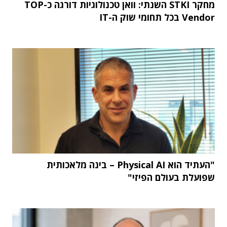
מחקר STKI השנתי: וואן טכנולוגיות דורגה כ-TOP
Vendor בכל תחומי שוק ה-IT
"העתיד הוא Physical AI – בינה מלאכותית
שפועלת בעולם הפיזי"