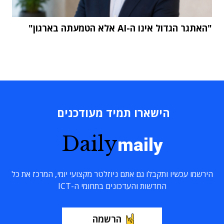
"האתגר הגדול אינו ה-AI אלא הטמעתה בארגון"
הישארו תמיד מעודכנים
Daily
maily
הירשמו עכשיו ותקבלו גם אתם ניוזלטר מקצועי יומי, המרכז את כל
החדשות והעדכונים בתחומי ה-ICT
הרשמה