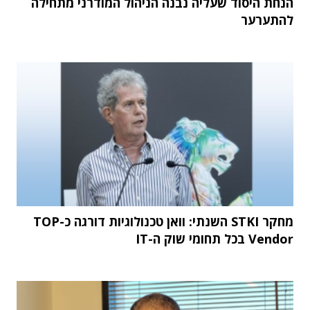
הנחת היסוד שעליה נבנה הניהול המודרני מתחילה
להתערער
מחקר STKI השנתי: וואן טכנולוגיות דורגה כ-TOP
Vendor בכל תחומי שוק ה-IT