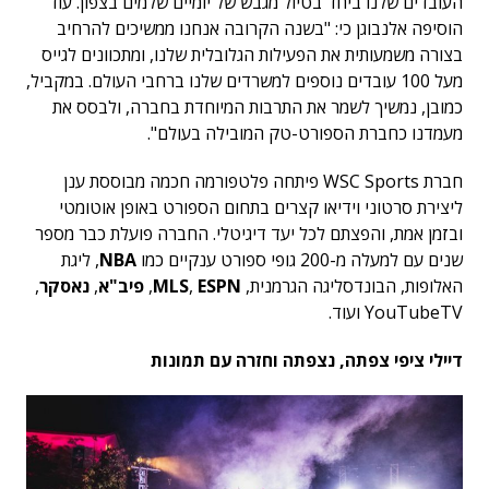
העובדים שלנו ביחד בטיול מגבש של יומיים שלמים בצפון. עוד
הוסיפה אלנבוגן כי: "בשנה הקרובה אנחנו ממשיכים להרחיב
בצורה משמעותית את הפעילות הגלובלית שלנו, ומתכוונים לגייס
מעל 100 עובדים נוספים למשרדים שלנו ברחבי העולם. במקביל,
כמובן, נמשיך לשמר את התרבות המיוחדת בחברה, ולבסס את
מעמדנו כחברת הספורט-טק המובילה בעולם".
חברת WSC Sports פיתחה פלטפורמה חכמה מבוססת ענן
ליצירת סרטוני וידיאו קצרים בתחום הספורט באופן אוטומטי
ובזמן אמת, והפצתם לכל יעד דיגיטלי. החברה פועלת כבר מספר
שנים עם למעלה מ-200 גופי ספורט ענקיים כמו
NBA
, ליגת
האלופות, הבונדסליגה הגרמנית,
ESPN
,
MLS
,
פיב"א
,
נאסקר
,
YouTubeTV ועוד.
דיילי ציפי צפתה, נצפתה וחזרה עם תמונות