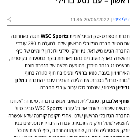
ראשון – עם נטע ברזילי
דיילי ציפי
20/06/2022 11:36
חברת הספורט-טק הבינלאומית
WSC Sports
חגגה באחרונה
את הטיול חברה הגלובלי הראשון שלה. למעלה מ-280 עובדי
החברה הגיעו מישראל, ניו יורק, סידני ולונדון ליומיים של כיף
והעשרה בארץ. העובדים נהנו מארוחת בוקר במסעדה בקיסריה,
מראפטינג בנהר הירדן, מהופעה מלאה של הזמרת וזוכת
האירוויזיון בעבר,
נטע ברזילי
וממסיבת חוף סגורה בחוף
"בורה-בורה" בכנרת. את הלינה העבירו עובדי החברה ב
מלון
גליליון
הצפוני, שנסגר כולו עבור עובדי החברה.
שחף אלנבוגן
, סמנכ"לית משאבי אנוש בחברה, סיפרה: "אנחנו
נרגשים שיכולנו לאחד את כל עובדי WSC Sports סביב טיול
החברה הגלובלי הראשון שלנו. אחרי תקופת קורונה שלא אפשרה
להוציא לפועל חלק מהתוכניות, עבודה היברידית וסניפים בניו
יורק, אוסטרליה ולונדון, שהוקמו והתרחבו, כיף לראות את כל