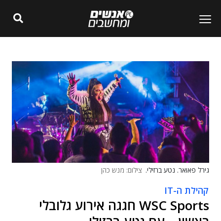
גירל פאואר. נטע ברזילי.
צילום: מנש כהן
קהילת ה-IT
WSC Sports חגגה אירוע גלובלי