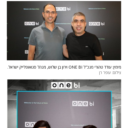
מימין: עודד טהורי מנכ"ל ONE BI וירון בן שלוש, מנהל סנואופלייק ישראל.
צילום: עופר רן