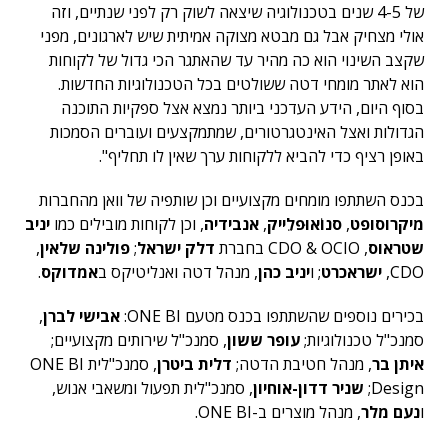
של 4-5 שנים בטכנולוגיה שיצאה לשוק רק לפני שנתיים, וזה
אולי מצחיק אבל גם מבטא מצוקה אמיתית שיש לארגונים, מפני
שקצב השינוי הוא כה מהיר עד שהאתגר הכי גדול של לקוחות
הוא לאתר מומחי דטה ששולטים בכל הטכנולוגיות החדשות.
בסוף היום, הידע העדכני ביותר נמצא אצל ספקיות התוכנה
הגדולות ואצל האינטגרטורים, שמתמקצעים ועוברים הסמכות
באופן רציף כדי להביא ללקוחות ערך שאין לו תחליף".
בכנס השתתפו מומחים מקצועיים וכן שותפיה של וואן מהחברות
מיקרוסופט
,
סנוֹאוּפלֵייק
,
אנבידיה
, וכן לקוחות מובילים כמו
יניב
שטראוס
, CDO & OCIO בחברת
דלק ישראל
;
פולינה שלאין
,
CDO,
ישראכרט
; ו
יניב כהן
, מנהל דטה ואנליטיקס ב
אמדוקס
.
בכירים נוספים שהשתתפו בכנס מטעם ONE BI:
אבישי לברן
,
סמנכ"ל טכנולוגיות;
עופר ששון
, סמנכ"ל שירותים מקצועיים;
איתן בר
, מנהל חטיבת הדטה;
דלית ביטרן
, סמנכ"לית ONE BI
Design;
שניר דדון-אוחיון
, סמנכ"לית תפעול ומשאבי אנוש,
ו
נעם מלר
, מנהל מוצרים ב-ONE BI.