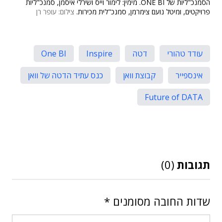
הסמנכ"ליות של ONE BI. מימין: לימור וייס ושירלי איסמן, סמנכ"ליות
פרויקטים, ומיטל נועם צימרמן, סמנכ"לית מכירות.
צילום: עופר רן
עודד טהורי
דטה
Inspire
One BI
אינספייר
קבוצת וואן
כנס עתיד הדטה של וואן
Future of DATA
תגובות
(0)
שדות החובה מסומנים
*