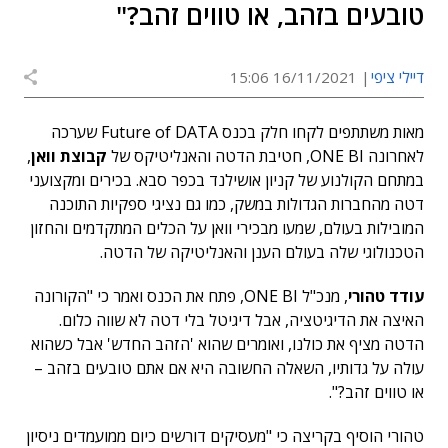
טובעים בזהב, או טווים זהב?"
דיילי ציפי
16/11/2021 15:06
מאות משתתפים לקחו חלק בכנס Future of DATA שערכה
לאחרונה ONE BI, חטיבת הדטה והאנליטיקס של
קבוצת וואן
,
במתחם הקולנוע של קניון אושילנד בכפר סבא. בכירים ומקצועני
דטה מהחברות הגדולות במשק, כמו גם נציגי ספקיות התוכנה
המובילות בעולם, שמעו מבכירי וואן על הכלים המתקדמים והחזון
הטכנולוגי שלה בעולם הענן והאנליטיקה של הדטה.
עודד טהורי
, מנכ"ל ONE BI, פתח את הכנס ואמר כי "הקורונה
האיצה את הדיגיטציה, אבל דיגיטל בלי דטה לא שווה כלום.
הדטה מציף את כולנו, ואומרים שהוא 'הזהב החדש' אבל כשהוא
עולה על גדותיו, השאלה החשובה היא אם אתם טובעים בזהב –
או טווים זהב?".
טהורי הוסיף בקריצה כי "מעסיקים דורשים כיום ממועמדים ניסיון