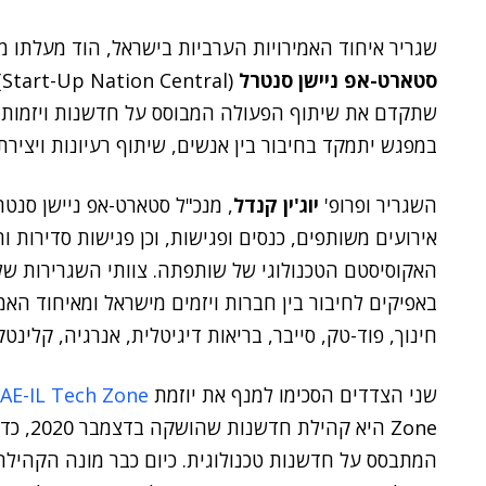
שגריר איחוד האמירויות הערביות בישראל, הוד מעלתו 
סטארט-אפ ניישן סנטרל
(
שתקדם את שיתוף הפעולה המבוסס על חדשנות ויזמות 
במפגש יתמקד בחיבור בין אנשים, שיתוף רעיונות ויצירת
השגריר ופרופ'
יוג'ין קנדל
, מנכ"ל סטארט-אפ ניישן סנטר
אירועים משותפים, כנסים ופגישות, וכן פגישות סדירות ו
האקוסיסטם הטכנולוגי של שותפתה. צוותי השגרירות של 
באפיקים לחיבור בין חברות ויזמים מישראל ומאיחוד האמי
חינוך, פוד-טק, סייבר, בריאות דיגיטלית, אנרגיה, קלינטק
שני הצדדים הסכימו למנף את יוזמת
UAE-IL Tech Zone
Zone הי