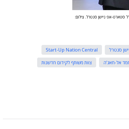
כ"ל סטארט-אפ ניישן סנטרל. צילום:
שן סנטרל
Start-Up Nation Central
מד אל-חאג'ה
צוות משותף לקידום חדשנות