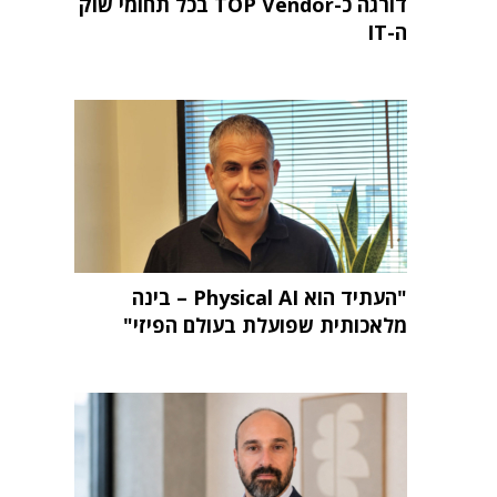
דורגה כ-TOP Vendor בכל תחומי שוק
ה-IT
"העתיד הוא Physical AI – בינה
מלאכותית שפועלת בעולם הפיזי"