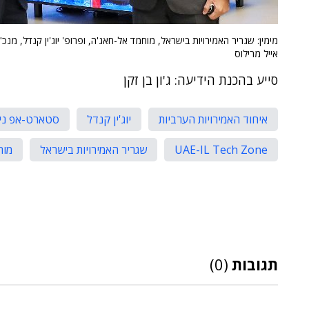
מימין: שגריר האמירויות בישראל, מוחמד אל-חאג'ה, ופרופ' יוג'ין קנדל, מנ
אייל מרילוס
סייע בהכנת הידיעה: ג'ון בן זקן
איחוד האמירויות הערביות
יוג'ין קנדל
סטארט-אפ ניי
UAE-IL Tech Zone
שגריר האמירויות בישראל
מוח
תגובות
(0)