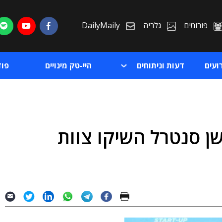
פורומים
גלריה
DailyMaily
ועים
דעות וניתוחים
היי-טק מינויים
פו
ן סנטרל השיקו צוות
ת
ת