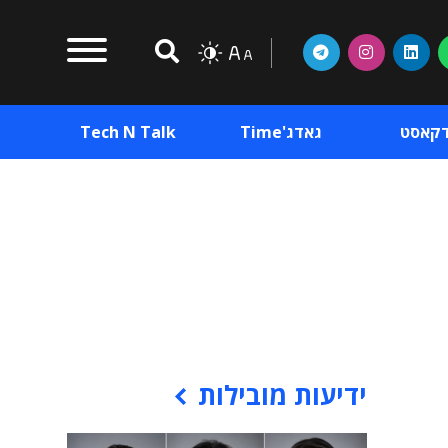
דקאסט
גאדג'Time
Tech N Talk
וכן פרסומי
תוכן פרסומי
וכן פרסומי
ידיעות מובילות