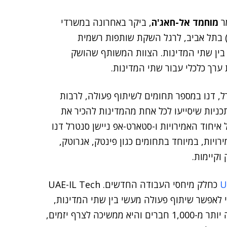
מר
מוחמד אל-חאג'ה
, ביקר באחרונה במשרדי
Start-Up Nation Central) בתל אביב, לרגל השקת שותפות רשמית
בין שתי המדינות. הצוות המשותף שהושק
 ערך כלכלי עבור שתי המדינות.
ל, דנו במספר תחומים לשיתוף פעולה, לרבות
תכניות שיסייעו לכל אחת מהמדינות להכיר את
איחוד האמירויות ו-סטארט-אפ ניישן סנטרל דנו
רויות, במיוחד בתחומים כגון פינטק, אגרוטק,
 וקיימות.
כחלק מיחסי העבודה החדשים. UAE-IL Tech
א קהילת חדשנות שהושקה בדצמבר 2020, כדי לאפשר שיתוף פעולה מעשי בין שתי המדינות,
המתבסס על חדשנות טכנולוגית. כיום כבר מונה הקהילה יותר מ-1,000 חברים והיא ממשיכה לצרף יזמים,