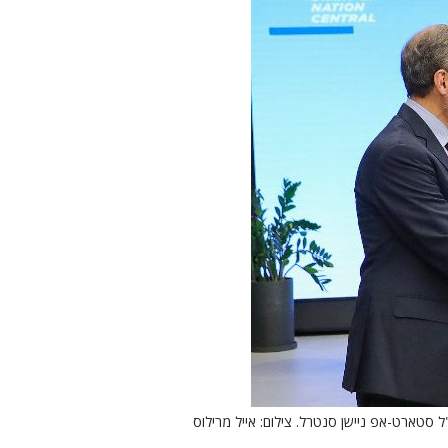
"ל סטארט-אפ ניישן סנטרל. צילום: אייל מרילוס