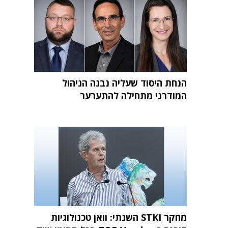
הנחת היסוד שעליה נבנה הניהול
המודרני מתחילה להתערער
מחקר STKI השנתי: וואן טכנולוגיות