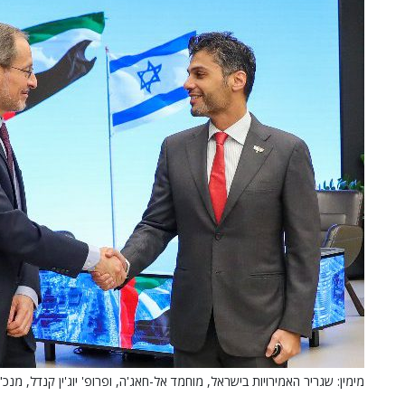
מימין: שגריר האמירויות בישראל, מוחמד אל-חאג'ה, ופרופ' יוג'ין קנדל, מנכ