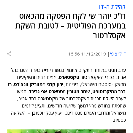
קהילת ה-IT
ח"כ יזהר שי לקח הפסקה מהכאוס
במערכת הפוליטית – לטובת השקת
אקסלרטור
דיילי ציפי
11/12/2019 15:56
ערב חגיגי במיוחד התקיים אתמול במשרדי
רייז
באחד העם בתל
אביב. בכירי האקסלרטור
טקסטארס
, יזמים רבים ומשקיעים
מהאקו-סיסטם הישראלי, ביניהם,
ירון קרני
מ
מווריק וונצ'רס
,
רז
בכר
מ
מיקרוסופט
,
שחר מטורין
מ
סטארט-אפ גרינד
, הגיעו
לערב השקת תכנית האקסלרטור של טקסטארס בתל אביב,
שתפתח בחודש מרץ למשך שלושה חודשים, ותציע ליזמים
מישראל ומרחבי העולם מנטורינג, ייעוץ עסקי וכמובן – השקעה
כספית.