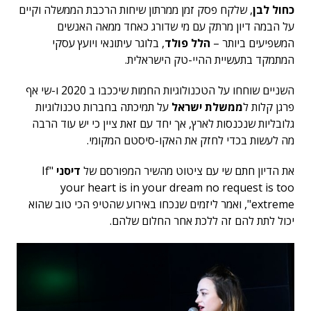
כחול לבן
, שלקח פסק זמן ממרתון שיחות הרכבת הממשלה וקיים
על הבמה דיון מרתק עם מי שדורג כאחד ממאה האנשים
המשפיעים ביותר –
הלל פולד
, בלוגר עיתונאי ויועץ עסקי
המתמקד בתעשיית ההיי-טק הישראלית.
השניים שוחחו על הטכנולוגיות החמות שיככבו ב 2020 ו-שי אף
פרגן קלות ל
ממשלת ישראל
על תמיכתה בחברות טכנולוגיות
גלובליות שנכנסות לארץ, אך יחד עם זאת ציין כי יש עוד הרבה
מה לעשות בכדי לחזק את האקו-סיסטם המקומי.
את הדיון חתם שי עם ציטוט מהשיר המפורסם של
דיסני
"If
your heart is in your dream no request is too
extreme", ואמר ליזמים שנכחו באירוע שהטיפ הכי טוב שהוא
יכול לתת להם זה ללכת אחר החלום שלהם.