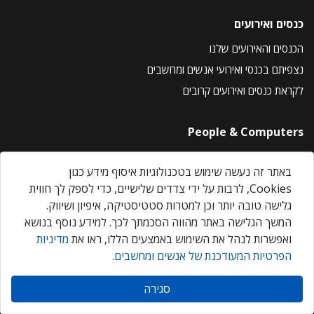
כנסים ואירועים
הכנסים והאירועים שלנו
נצפיתם בכנסי ואירועי אנשים ומחשבים
לקראת כנסים ואירועים קרובים
People & Computers
About Us
באתר זה נעשה שימוש בטכנולוגיות איסוף מידע כגון
Privacy Policy
Cookies, לרבות על ידי צדדים שלישיים, כדי לספק לך חווית
Contact Us
גלישה טובה יותר וכן למטרות סטטיסטיקה, איפיון ושיווק.
Our Events
המשך הגלישה באתר מהווה הסכמתך לכך. למידע נוסף בנושא
ואפשרות לנהל את השימוש באמצעים הללו, ראו את
מדיניות
הפרטיות המעודכנת של אנשים ומחשבים
.
אנשים ומחשבים © 2026 – כל הזכויות שמורות
סגירה
Created by