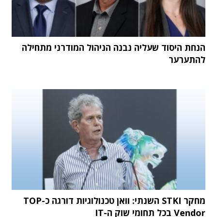
הנחת היסוד שעליה נבנה הניהול המודרני מתחילה
להתערער
מחקר STKI השנתי: וואן טכנולוגיות דורגה כ-TOP
Vendor בכל תחומי שוק ה-IT