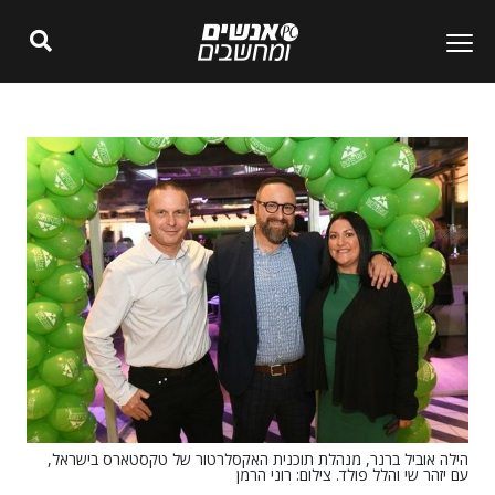
הילה אוביל ברנר, מנהלת תוכנית האקסלרטור של טקסטארס בישראל,
עם יזהר שי והלל פולד. צילום: רוני הרמן