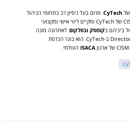
 של
CyTech
. מרום בעל ניסיון רב בתחומי הניהול
בעולמות ייעוץ אבטחת מידע, מדריך במסלולי קורס ה-CISO של CyTech ומקיים ליווי אישי ומקצועי
ל ביניהם ב
קומסק ובסלקום
. לאחרונה מונה
לתפקיד Director of Operation & Business Development ב-CyTech. הוא בוגר הנדסת
ISACA
העולמי.
Cy