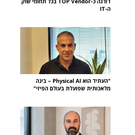
דורגה כ-TOP Vendor בכל תחומי שוק
ה-IT
"העתיד הוא Physical AI – בינה
מלאכותית שפועלת בעולם הפיזי"