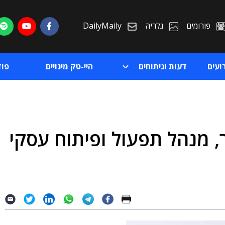
פורומים
גלריה
DailyMaily
ועים
דעות וניתוחים
היי-טק מינויים
פו
, מנהל תפעול ופיתוח עסקי
ת
ת