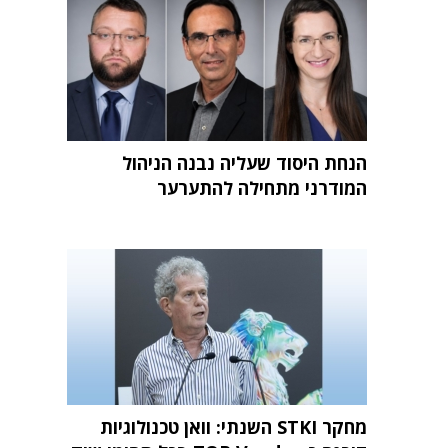
הנחת היסוד שעליה נבנה הניהול
המודרני מתחילה להתערער
מחקר STKI השנתי: וואן טכנולוגיות