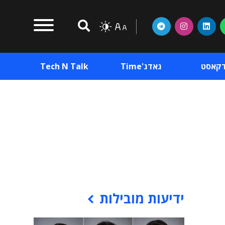
דקאסט
גאדג'Time
Tech N Talk
וכן פרסומי
תוכן פרסומי
וכן פרסומי
ידיעות מובילות