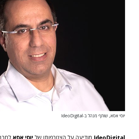
יוסי אסא, שותף מנהל ב-IdeoDigital
IdeoDigital
מודיעה על הצטרפותו של
יוסי אסא
לחברה