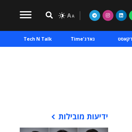
דקאסט
גאדג'Time
Tech N Talk
וכן פרסומי
תוכן פרסומי
וכן פרסומי
ידיעות מובילות