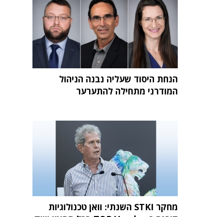
הנחת היסוד שעליה נבנה הניהול
המודרני מתחילה להתערער
מחקר STKI השנתי: וואן טכנולוגיות