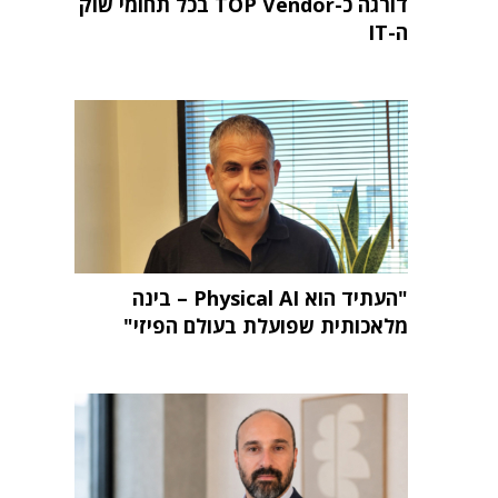
דורגה כ-TOP Vendor בכל תחומי שוק
ה-IT
"העתיד הוא Physical AI – בינה
מלאכותית שפועלת בעולם הפיזי"