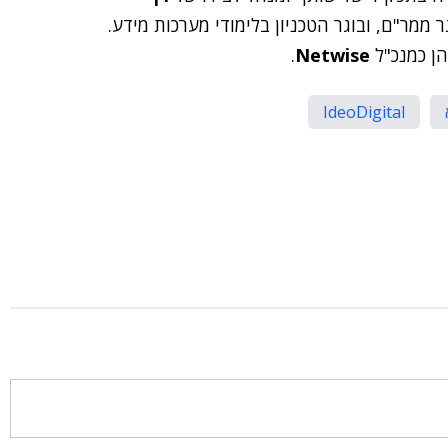
ל החברה. אסא, בן 48, הוא בוגר ממר"ם, ובוגר הטכניון בלימודי מערכות מידע.
יהן כמנכ"ל
Netwise
.
IdeoDigital