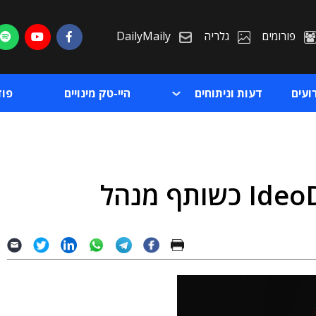
פורומים
גלריה
DailyMaily
ועים
דעות וניתוחים
היי-טק מינויים
פו
ת
ת