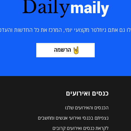
Daily
maily
 גם אתם ניוזלטר מקצועי יומי, המרכז את כל החדשות והעדכוני
הרשמה
כנסים ואירועים
הכנסים והאירועים שלנו
נצפיתם בכנסי ואירועי אנשים ומחשבים
לקראת כנסים ואירועים קרובים