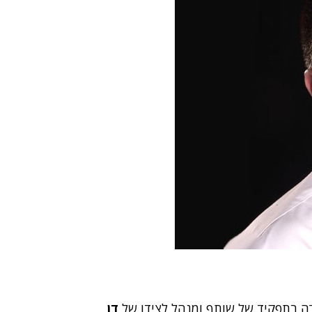
 בתפקיד של שותף ומנהל לצידו של
דן