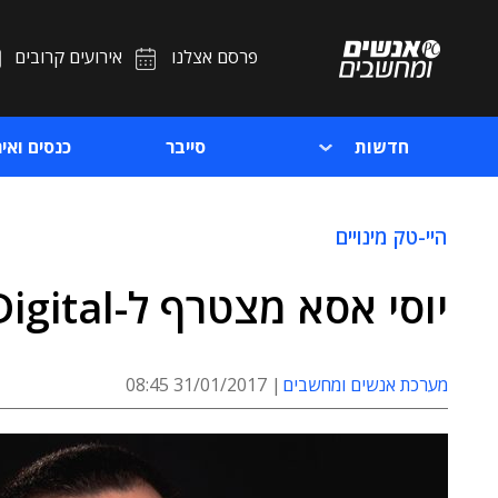
פרסם אצלנו
אירועים קרובים
חדשות
סייבר
כנסים ואיר
היי-טק מינויים
יוסי אסא מצטרף ל-IdeoDigital כשותף מנהל
מערכת אנשים ומחשבים
31/01/2017 08:45