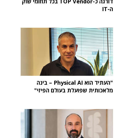
דורגה כ-TOP Vendor בכל תחומי שוק
ה-IT
"העתיד הוא Physical AI – בינה
מלאכותית שפועלת בעולם הפיזי"