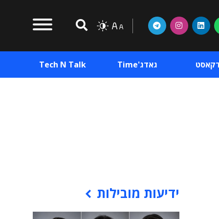
דקאסט
גאדג'Time
Tech N Talk
וכן פרסומי
תוכן פרסומי
וכן פרסומי
ידיעות מובילות