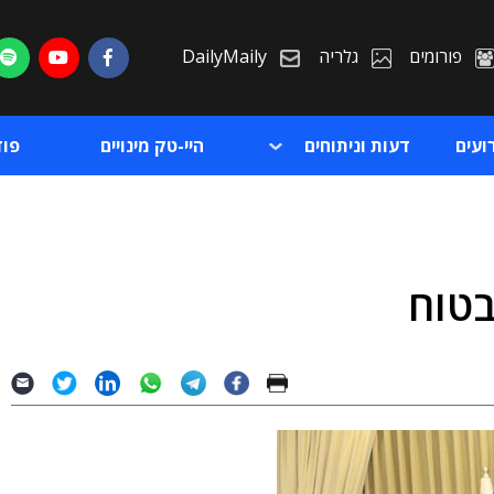
פורומים
גלריה
DailyMaily
ועים
דעות וניתוחים
היי-טק מינויים
פו
בטוח
ת
ת