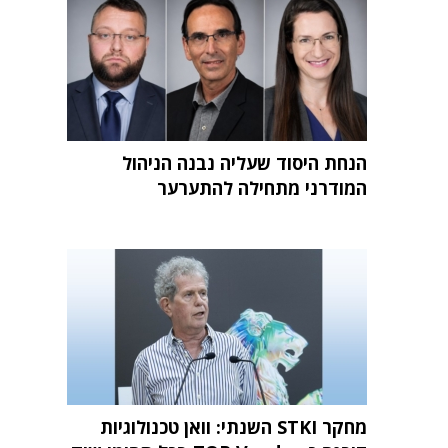
הנחת היסוד שעליה נבנה הניהול
המודרני מתחילה להתערער
מחקר STKI השנתי: וואן טכנולוגיות