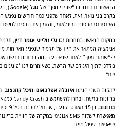
הראשונים בתחרות "שומרי מסך" של
גוגל
(Google), בשיתוף רשת
בקרב בני נוער. זאת, לאחר שלפני כמה חודשים נפגש ה
האינטרנט הבטוח הבינלאומי, והזמין את הזוכים למשכנו.
במקום הראשון בתחרות זכו
גלי זולייט
ו
עומר דיין
, תלמיד
אנימציה המתאר את חייו של תלמיד שנפגע מאלימות מיל
ל-״שומרי מסך״ לאחר שראה עד כמה בריונות ברשת שכיחה.
נולדנו לתוך העולם של הרשת. כשאומרים לנו ׳פוגעים ב
שם".
למקום השני הגיעו
איזבלה אפלבאום
ו
מיכל קוזנצוב
בריונות ברשת, ובחרו להשתמש ב-Candy Crash כמטאפורה להתעללות הווירטואלית. שלישי הגיע
בורוכוב
, בן 15 מאורט יקנעם, שהחל לתכנת בגיל 9 ופיתח אפליקציה לסלולרי בשם
מאפשרת לשלוח SMS אנונימי במקרה של חווי
שיאפשר טיפול מיידי.