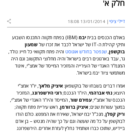
חלק א'
דיילי ציפי
13/01/2014 18:08
באולם הכנסים בבית
יבמ
(IBM) בפתח תקווה התכנסו השבוע
ותיקי קהילת ה-IT של ישראל לכבד את זכרו של
שמעון
בוקשפן
,
שנפטר בחודש אוגוסט
והיה פתח תקוואי כל חייו: נולד,
גר, עבד בארגונים רבים בישראל והיה מחלוצי התקשוב וגם היה
המנמ"ר האגדי של העירייה והמזכיר המייסד של אמצ"י, איגוד
משתמשי ציוד יבמ בישראל.
אמרו דברים בשבחו של בוקשפאן:
איציק מלאך
, יו"ר אמצ"י
היוצא;
נתי אברהמי
, היו"ר הנכנס;
רוני הירשפרונג
, המזכיר
הנכנס של אמצ"י;
עמירם שור
, המייסד והיו"ר האגדי של אמצ"י,
במשך עשרות שנים;
איציק ברוורמן
, ראש עיריית פתח תקווה;
ו
ריק קפלן
, מנכ"ל יבמ ישראל, שאירח את המפגש. כולם הודו
לבוקשפן על כל מה שעשה וגם על כך שהיה מנטש – בן אדם
ביידיש, שתוכו כברו ושתמיד נחלץ לעזרת אחרים. הירשפרונג