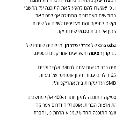
 ב
סנדיסק
. בתחילה כיוונה החברה את המוצר
, כי יאפשרו להם להפעיל את התוכנה על מחשבי
רים למחשב תקול, ובחודשים האחרונים התחילה אף למכור את
קשה לתפקד והם מעדיפים לשלם על שירות
Crossba
של
צ'רלי פדרמן
, מי שהיה שותפו של
גם
קרן דצימה
ומשקיעים אמריקנים נוספים.
ה כ-25 עובדים, ו-"הכנסותיה כבר מגיעות עתה לכמאה אלף דולרים
בחודש". הוא מספר, כי "אלפיים איש משלמים מדי חודש 65 דולרים עבור תיקון אוטומטי של בעיות
הוא מצהיר, כי במהלך חייה הקצרים של החברה, כבר הספיקה התוכנה לתקן יותר מ-400 אלף מחשבים
מת ארצות הברית, אוסטרליה ודרום אפריקה.
מוצר התוכנה החדש שמגיע מרמת גן, וחברת