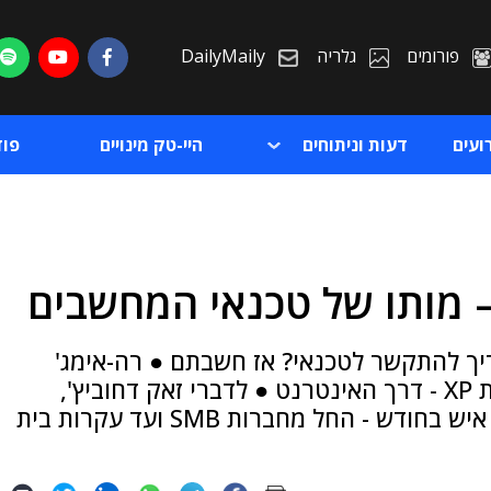
פורומים
גלריה
DailyMaily
ועים
דעות וניתוחים
היי-טק מינויים
פו
– מותו של טכנאי המחשבים
ת
 להתקשר לטכנאי? אז חשבתם ● רה-אימג'
ת
מרמת-גן מציעה לתקן כל מחשב מבוסס חלונות XP - דרך האינטרנט ● לדברי זאק דחוביץ',
מייסד החברה, תוכנת התיקון משרתת אלפיים איש בחודש - החל מחברות SMB ועד עקרות בית