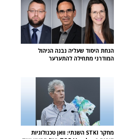
הנחת היסוד שעליה נבנה הניהול
המודרני מתחילה להתערער
מחקר STKI השנתי: וואן טכנולוגיות