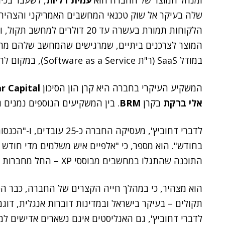
ומנהל המוצר של החברה הוא
עמית דליות
, לשעבר בכיר
שלה בעיקר אל שוק טכנאי המחשבים האמריקני והצהירו
הלקוחות תמורת בעשרה עד 20 דול
המוצר לצרכנים ביתיים, שמרגישים שהמחשב שלהם מת
במודל SaaS (ר"ת Software as a Service), במקום להזמין אל הבית טכנאי שירות יקר.
המשקיע העיקרי בחברה היא קרן הון הסיכון
r Capital
אלי ברקת
בקרן
BRM
. בין המשקיעים הנוספים נמנים 
לדברי דחוביץ', מעסיקה החבר
התוכנה שהתגלו במחשבים מבוססי XP – החל מחברות SMB ועד עקרות בית אמריקניות".
תקולים – בעיקר בישראל ובמדינות דוברות אנגלית, דוג
לדברי דחוביץ', גם האנליסטים אינם נשארים אדישים ל