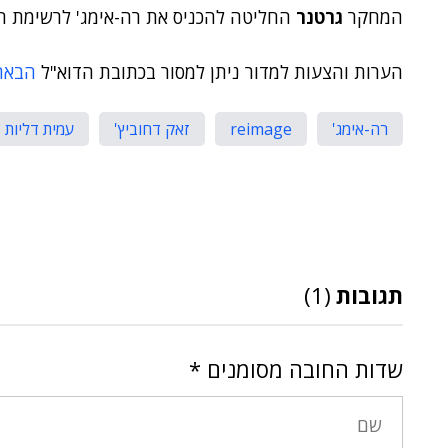
המחקר
גרטנר
החליטה להכניס את רה-אימג' לרשימת ה-Cool Vendors של שנת 009
הערות והצעות למדור ניתן למסור בכתובת הדוא"ל
הבאה
רה-אימג'
reimage
זאק דחוביץ'
עמית דליות
תגובות
(1)
שדות החובה מסומנים
*