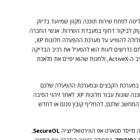
יטה לפתח שירות תוכנה מקוון שמיועד בדיוק
קוק לביקור דחוף במעבדת השירות. אנשי החברה
מצהירים, כי התוכנה שלהם מתקנת כל בעיית תוכנה שעלולה להופיע על מערכת ההפעלה חלונות XP,
תם נדרשים לעות הוא להפעיל את רכיב הבדיקה
והתיקון של רה-אימג' על המחשב התקול, להוריד את רכיב ה-ActiveX, ולחכות שהוא יסיים את מלאכת
רט במערכת הקבצים ובמערכת ההפעלה שלכם
והשוואתם אל מול מסד נתונים שמכיל מיליוני הגדרות תוכנה שונות עבור חלונות XP. לאחר זיהוי הסיבה
 המחשב שלכם, להחליף קובץ פגום או לחדש
 מייסד סטארט-אפ הווירטואליזציה
SecureOL
,