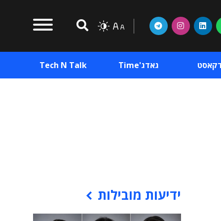
דקאסט
גאדג'Time
Tech N Talk
וכן פרסומי
תוכן פרסומי
וכן פרסומי
ידיעות מובילות