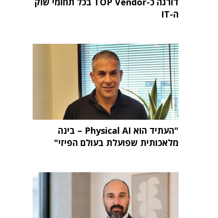
דורגה כ-TOP Vendor בכל תחומי שוק
ה-IT
"העתיד הוא Physical AI – בינה
מלאכותית שפועלת בעולם הפיזי"