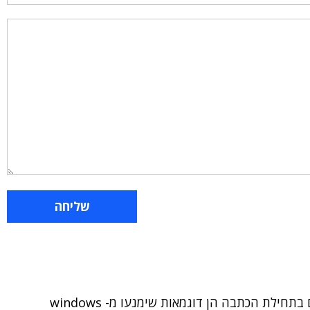
למעט המחשב האיטי, כל שאר הדוגמאות שנתתם בתחילת הכתבה הן דוגמאות שימנעו מ- windows