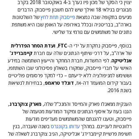
יצוין כי הסקר של מכון פיו נערך ב-4 באוקטובר 2018 בקרב
מבוגרים בגילאי 18 ואילך שיש להם חשבון פייסבוק. הדברים
מגיעים בתקופה שבה נמצאת
פייסבוק תחת לחץ
של השלטונות
בארה"ב, בבריטניה ובכלל באירופה על האופן שבו היא משתפת
נתונים של משתמשים עם גורמי צד שלישי.
בנוסף, פייסבוק נחקרת על ידי ה-
FTC
,
ועדת הסחר הפדרלית
של ארה"ב, על דרכי שיתוף הנתונים שלה עם חברת
קיימברידג'
אנליטיקה
. לפי החשדות, חברת המחקר והייעוץ השתמשה במידע
האישי על חברי פייסבוק, שמקורו בשאלון פסיכולוגי שבו השתתפו,
וששימש למניפולציה ללא ידיעתם – כדי למקד פרסומים פוליטיים
בעבור קידום המועמד דה-אז,
דונלד טראמפ
, בבחירות לנשיאות
בשנת 2016.
הענקית ממאנלו פארק והמייסד והמנכ"ל שלה,
מארק צוקרברג
,
הגנו בעוז על איסוף הנתונים ומיקוד המודעות מטעמה של
פייסבוק, וטענו להגנתם שהמשתמשים מעדיפים מודעות
רלוונטיות לעניינם. במהלך
עדותו בקונגרס
בשנה שעברה, בגין
חשיפת פרשיית קיימברידג' אנליטיקה, הגיב צוקרברג לשאלה של