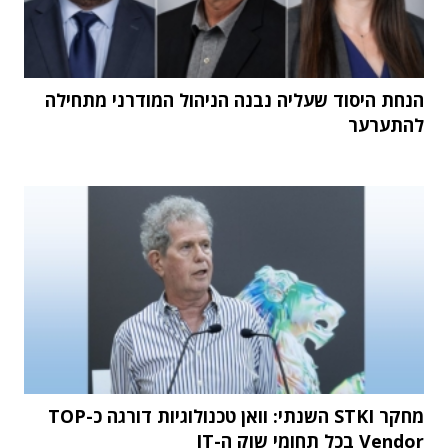
הנחת היסוד שעליה נבנה הניהול המודרני מתחילה
להתערער
מחקר STKI השנתי: וואן טכנולוגיות דורגה כ-TOP
Vendor בכל תחומי שוק ה-IT