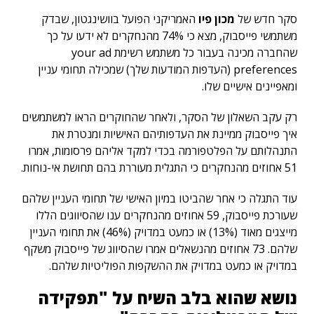
סקר חדש של
מכון פיו
האמריקני הפועל בוושינגטון, שבדק
משתמשי פייסבוק, מצא כי 74% מהנחקרים לא ידעו על כך
שהחברה מכינה בעבור כל משתמש רשימת your ad
preferences (העדפות המודעות שלך) שמכילה תחומי עניין
ומאפיינים אישיים שלו.
רק עקב השאלון של הסקר, ולאחר שהחוקרים הראו למשתמשים
איך פייסבוק ממיינת את העדפותיהם האישיות ומנטרת את
התנהלותם על הפלטפורמה בכדי למקד אליהם פרסומות, אמרו
51 אחוזים מהנחקרים כי התגלית מעוררת בהם תחושת אי-נוחות.
עוד התגלה כי אחר שהביטו במיון האישי של תחומי העניין שלהם
שעורכת פייסבוק, 59 אחוזים מהנחקרים ענו שהסיווגים הללו
מייצגים מאוד (13%) או כמעט במדויק (46%) את תחומי העניין
שלהם. 73 אחוזים מהנשאלים אמרו שהסיווג של פייסבוק משקף
במדויק או כמעט במדויק את ההשקפות הפוליטיות שלהם.
נושא שהוא בלב השיח על "תפקידה