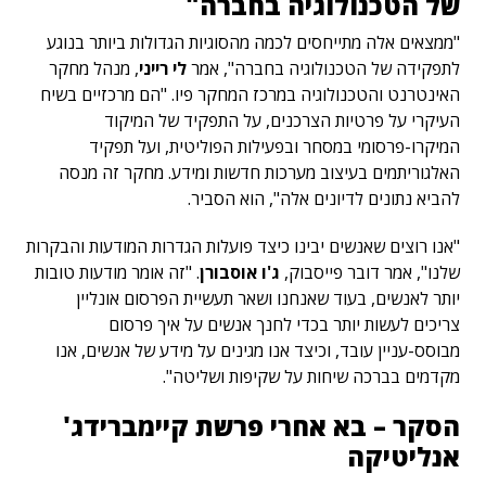
של הטכנולוגיה בחברה"
"ממצאים אלה מתייחסים לכמה מהסוגיות הגדולות ביותר בנוגע
לתפקידה של הטכנולוגיה בחברה", אמר
לי רייני
, מנהל מחקר
האינטרנט והטכנולוגיה במרכז המחקר פיו. "הם מרכזיים בשיח
העיקרי על פרטיות הצרכנים, על התפקיד של המיקוד
המיקרו-פרסומי במסחר ובפעילות הפוליטית, ועל תפקיד
האלגוריתמים בעיצוב מערכות חדשות ומידע. מחקר זה מנסה
להביא נתונים לדיונים אלה", הוא הסביר.
"אנו רוצים שאנשים יבינו כיצד פועלות הגדרות המודעות והבקרות
שלנו", אמר דובר פייסבוק,
ג'ו אוסבורן
. "זה אומר מודעות טובות
יותר לאנשים, בעוד שאנחנו ושאר תעשיית הפרסום אונליין
צריכים לעשות יותר בכדי לחנך אנשים על איך פרסום
מבוסס-עניין עובד, וכיצד אנו מגינים על מידע של אנשים, אנו
מקדמים בברכה שיחות על שקיפות ושליטה".
הסקר – בא אחרי פרשת קיימברידג'
אנליטיקה