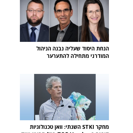
הנחת היסוד שעליה נבנה הניהול
המודרני מתחילה להתערער
מחקר STKI השנתי: וואן טכנולוגיות