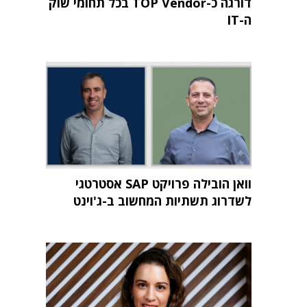
דורגה כ-TOP Vendor בכל תחומי שוק
ה-IT
וואן הובילה פרויקט SAP אסטרטגי
לשדרוג תשתיות המחשוב ב-ג'וינט