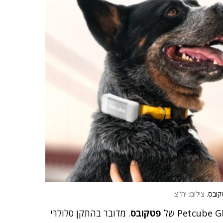
צילום: יח"צ
פטקובס
. מדובר בהתקן סלולרי