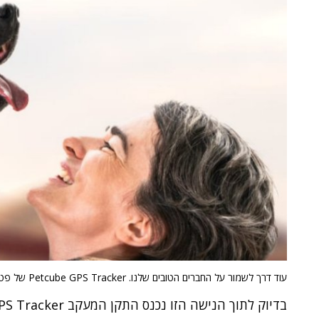
עוד דרך לשמור על החברים הטובים שלנו. Petcube GPS Tracker של פטקובס.
בדיוק לתוך הנישה הזו נכנס התקן המעקב Petcube GPS Tracker של