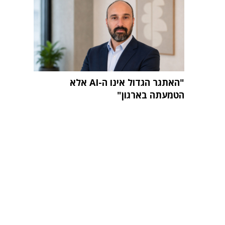
"האתגר הגדול אינו ה-AI אלא
הטמעתה בארגון"