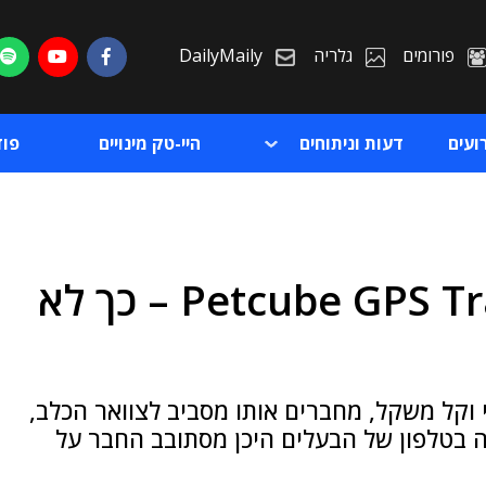
פורומים
גלריה
DailyMaily
ועים
דעות וניתוחים
היי-טק מינויים
פו
גאדג'Time: מכשיר Petcube GPS Tracker – כך לא
ת
ת
וקל משקל, מחברים אותו מסביב לצוואר הכלב,
ה בטלפון של הבעלים היכן מסתובב החבר על