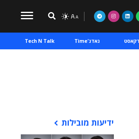
דקאסט
גאדג'Time
Tech N Talk
וכן פרסומי
תוכן פרסומי
וכן פרסומי
ידיעות מובילות