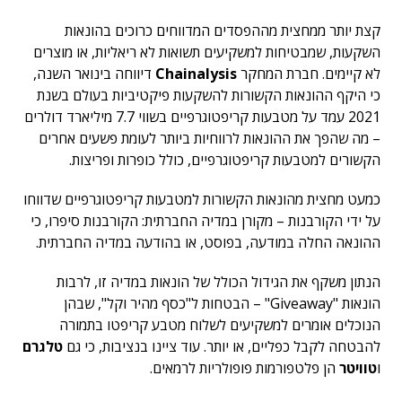
קצת יותר ממחצית מההפסדים המדווחים כרוכים בהונאות
השקעות, שמבטיחות למשקיעים תשואות לא ריאליות, או מוצרים
לא קיימים. חברת המחקר
Chainalysis
דיווחה בינואר השנה,
כי היקף ההונאות הקשורות להשקעות פיקטיביות בעולם בשנת
2021 עמד על מטבעות קריפטוגרפיים בשווי 7.7 מיליארד דולרים
– מה שהפך את ההונאות לרווחיות ביותר לעומת פשעים אחרים
הקשורים למטבעות קריפטוגרפיים, כולל כופרות ופריצות.
כמעט מחצית מהונאות הקשורות למטבעות קריפטוגרפיים שדווחו
על ידי הקורבנות – מקורן במדיה החברתית: הקורבנות סיפרו, כי
ההונאה החלה במודעה, בפוסט, או בהודעה במדיה החברתית.
הנתון משקף את הגידול הכולל של הונאות במדיה זו, לרבות
הונאות "Giveaway" – הבטחות ל"כסף מהיר וקל", שבהן
הנוכלים אומרים למשקיעים לשלוח מטבע קריפטו בתמורה
להבטחה לקבל כפליים, או יותר. עוד ציינו בנציבות, כי גם
טלגרם
ו
טוויטר
הן פלטפורמות פופולריות לרמאים.