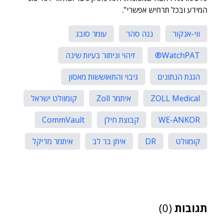
המידע ובכל תרחיש אפשרי".
ווי-אנקור
נגה סהר
עומר סובג
WatchPAT®
זיהוי וניתור בעיות שינה
הגנת הנתונים
גיבוי והתאוששות מאסון
ZOLL Medical
איתמר Zoll
קומוולט ישראל
WE-ANKOR
קבוצת חילן
CommVault
קומוולט
DR
איתן בר לב
איתמר מדיקל
תגובות
(0)