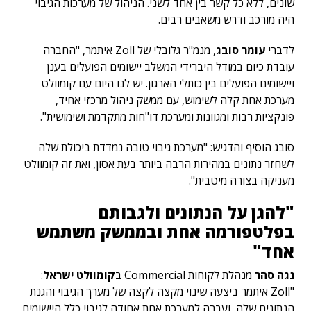
שונים, ללא כל קשר בין אחד לשני. הניהול של מערכות הגיבוי
היה מורכב ודרש משאבים רבים.
לדברי
עומר סובג
, מנמ"ר גלובלי של Zoll איתמר, "החברה
עובדת כיום במודל היברידי המשלב יישומים הפועלים בענן
ויישומים הפועלים בין כותלי הארגון. יש לנו היום עם קומוולט
מערכת אחת קלה לשימוש, עם ממשק ניהול מרכזי אחיד,
פונקציות רבות ומגוונות ומערכת דו"חות מתקדמת ושימושית".
סובג הוסיף והדגיש: "מערכת גיבוי טובה נמדדת ביכולת שלה
לשחזר נתונים במהירות הרבה ביותר בעת אסון, ואת זה קומוולט
מעניקה בצורה מיטבית".
"להגן על הנתונים ולגבותם
בפלטפורמה אחת ובממשק משתמש
אחד"
נגה סהר
מנהלת לקוחות Commercial ב
קומוולט ישראל
:
"Zoll איתמר ביצעה שינוי מקצה לקצה של מערך הגיבוי והגנת
הנתונים שלה, ועברה למערכת אחת אחודה לגיבוי כלל היישומים