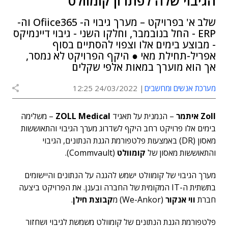
הגיבוי שלה לפתרון קומוולט
שלב א' בפרויקט – מערך גיבוי ה- Ofiice365 וה-
ERP - החל בנובמבר, וחלקו השני - גיבוי דיינמיקס
- מבוצע בימים אלו וצפוי להסתיים בסוף
אפריל-תחילת מאי ● היקף הפרויקט לא נמסר,
אך הוא מוערך במאות אלפי שקלים
מערכת אנשים ומחשבים
24/03/2022 12:25
Zoll איתמר
– הנמנית על תאגיד
ZOLL Medical
– משלימה
בימים אלו פרויקט רחב היקף לשדרוג מערך הגיבוי והתאוששות
מאסון (DR) באמצעות פלטפורמת הגנת הנתונים, הגיבוי
והתאוששות מאסון של
קומוולט
(Commvault).
מערך הגיבוי של קומוולט ישמש להגנה על הנתונים והיישומים
בתשתית ה-IT המקומית של החברה ובענן. את הפרויקט ביצעה
חברת
ווי אנקור
(We-Ankor) מ
קבוצת חילן
.
פלטפורמת הגנת הנתונים של קומוולט משמשת לגיבוי ושחזור