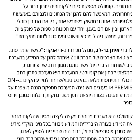
והנתונים. קומוולט מספקת כיום ללקוחותיה יתרון ברור על
מתחרותיה, המאפשר להם להגן על הנתונים ולגבותם באמצעות
פלטפורמה אחת ובממשק משתמש אחד, בין אם הם בין כותלי
הארגון ובין אם הם בענן, יחד עם תכונות נוספות של פונקציות
מרובות, ממשק ניהול מרכזי ופשוט ומערכת דו"חות מתקדמת".
לדברי
איתן בר-לב
, מנהל מכירות ב-ווי אנקור: "כאשר עומר סובג
הציג את הצרכים של חברת Zoll איתמר להגן על המידע במערכת
גיבוי/שחזור היברידית' אשר נותנת מגוון רחב של פתרונות,
המלצתי לבחון את קומוולט/ המערכת היא מערכת פתרון רחב'
הכולל התייחסות מלאה בהיבט גיבוי/שחזור למידע הקיים ב-ON-
PREMIS או בעננים השונים/ המערכת מספקת הגנה מוצפנת על
המידע ומגינה בצורה יוצאת דופן מפני נוזקות, רוגלות וכמובן וירוס
כופר.
קומוולט היא מערכת מנוהלת מקצה לקצה ומכיון שהלקוח מנהל
את המידע בצורה היברידית והמידע מבוזר בכל מיני מוקדי מידע
ויש כמובן פוטנציאל גידול, ברור היה שחייבים לספק לארגון
פלטפורמה רחבה שמסוגלת לתת פתרון גיבוי/שחזור לכל סוגי