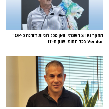
מחקר STKI השנתי: וואן טכנולוגיות דורגה כ-TOP
Vendor בכל תחומי שוק ה-IT