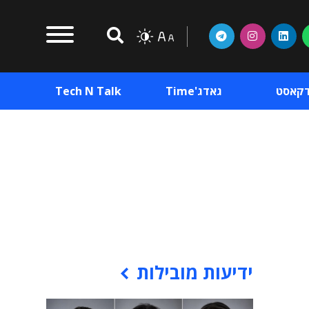
דקאסט
גאדג'Time
Tech N Talk
וכן פרסומי
תוכן פרסומי
וכן פרסומי
ידיעות מובילות