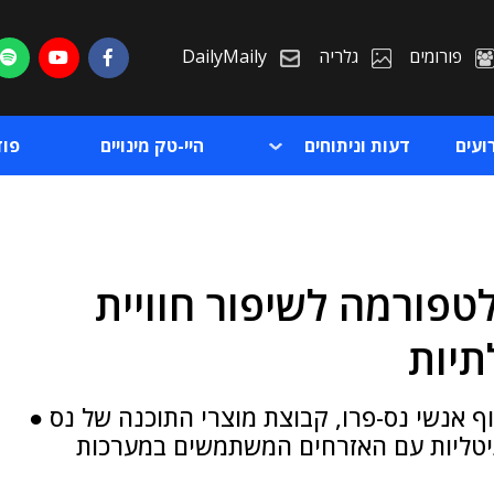
פורומים
גלריה
DailyMaily
ועים
דעות וניתוחים
היי-טק מינויים
פו
פורמה לשיפור חוויית
ת
יות
ת
אנשי נס-פרו, קבוצת מוצרי התוכנה של נס ●
טליות עם האזרחים המשתמשים במערכות