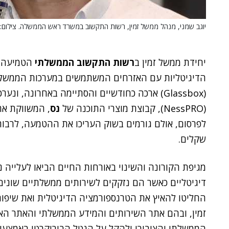
יוגב שמני, מנהל ממשל זמין, רשות התקשוב במשרד ראש הממשלה. צילום: 
יחידת ממשל זמין ב
רשות התקשוב הממשלתי
הטמיעה פ
הדיגיטליות עם האזרחים המשתמשים במערכות הממשל
(Glassbox) ארכה כחודשיים והסתיימה באחרונה, ונערכה על ידי אנשי ממשל זמין, בשיתוף אנשי
(NessPRO), קבוצת מוצרי התוכנה של
נס
, המשווקת את
לפרסום, אולם גורמים בשוק העריכו את ההטמעה, לרבות
שקלים.
מגיפת הקורונה והשינוי באורחות החיים הביאו לעלייה 
דיגיטליים כאשר הם נזקקים לשירותים ממשלתיים שוני
החליטו להאיץ את הטרנספורמציה הדיגיטלית ואת שיפו
זמין, ובהם אתר השירותים והמידע הממשלתי והאתר הא
הממשלתי והציבורי ולהקל על הנטל הבירוקרטי באמצעות 