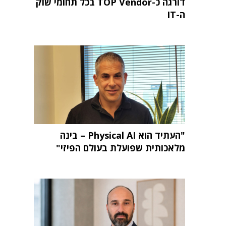
דורגה כ-TOP Vendor בכל תחומי שוק
ה-IT
"העתיד הוא Physical AI – בינה
מלאכותית שפועלת בעולם הפיזי"