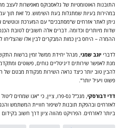
התובנות האוטומטיות של גלאסבוקס מאפשרות לעצב מחדש
במהירות בעיות שמתגלות בעת השימוש. כל זאת תוך עמי
ניתן לאתר אזרחים ש"מסתבכים" עם המערכת ונוטשים א
שדות מיותרים וכדומה. דברים אלה חשובים לטובת הכנסת
ההמרה – היחס בין כמות המבקרים לבין אלו שהצליחו ל
לדברי
יוגב שמני
, מנהל יחידת ממשל זמין ברשות התקש
מנת לאפשר שירותים דיגיטליים נוחים, פשוטים ומתקדמי
להבין טוב יותר כיצד נראה השירות מנקודת מבטם של ה
פשוט ויעיל יותר".
דדי דבורסקי
, מנכ"ל נס-פרו, ציין, כי "אנו שמחים ליט
לאזרחים ובהפקת תובנות לשיפור חוויית המשתמש והנגש
ביותר לאזרחים. הפרויקט מהווה ציון דרך חשוב בקידום 