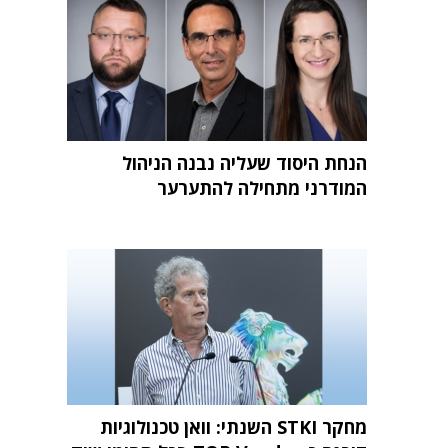
הנחת היסוד שעליה נבנה הניהול
המודרני מתחילה להתערער
מחקר STKI השנתי: וואן טכנולוגיות