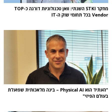
מחקר STKI השנתי: וואן טכנולוגיות דורגה כ-TOP
Vendor בכל תחומי שוק ה-IT
"העתיד הוא Physical AI – בינה מלאכותית שפועלת
בעולם הפיזי"