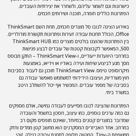
כישרונות וגם לשמור עליהם, ולשחרר את יצירתיות העובדים.
הפתרונות כוללים חומרה, תוכנה ושירותים חכמים.
באירוע הציגה לנובו סל מוצרים חכמים, תחת השם ThinkSmart
Office, הכולל תחנות עבודה זעירות ופתרונות תקשורת מודולריים.
בין הפתרונות שהוצגו בולטים מוצרים כמו ThinkSmart HUB
500, המאפשר לקבוצות קטנות של עובדים לבצע פגישות
במרחבי היוועדות ייעודיים, ו-ThinkSmart View – התקן מבוסס
מסך מגע לביצוע שיחות ועידה באודיו או וידיאו, באמצעות
מיקרוסופט טימס. ThinkSmart View תוכנן גם לעבוד בסביבות
חוץ משרדיות, ועיצובו הידידותי למשתמש מאפשר עבודה גם
בסביבה של מספר עובדים. המכשיר אף יכול להשתלב היטב
במשרד ביתי.
הפתרונות שהציגה לנובו מסייעים לעבודה גמישה, אולם מספקים
גם כמה ערכים נוספים, כמו עיצוב, חסכון בחשמל והעובדה
שמדובר במוצרים קטנים במיוחד, שאינם תופסים מקום רב
במרחב. אחד האביזרים המסקרנים הוא מחשב קטן ממדים וחזק
ממשפחת ה-Tiny, המהווה חלופה לתחנת עבודה רגילה. זוהי