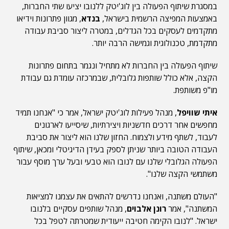
במסגרת שיתוף הפעולה בין לוג'יטק ללנובו יציעו שתי החברות,
באמצעות המפיצה הרשמית בישראל,
בנדא
, מגוון פתרונות וידיאו
מתקדמים לעסקים בכל הגדלים, במטרה ליצור סביבת עבודה
מתקדמת, טכנולוגית וגמישה הרבה יותר.
שיתוף הפעולה בין החברות לא מתחיל ונגמר בתחום פתרונות
הקצה, אלא כולל שותפות גלובלית, שבמרכזה עומדת גם עבודת
מו"פ משותפת.
איתי שוויפל
, מנהל פעילות לוג'יטק ישראל, אמר כי "אנחנו תמיד
מחפשים אחר דרכים חדשניות ויצירתיות, שיסייעו לארגונים
לעבוד, לשתף מידע ולצמוח. החזון שלנו הוא ליצור את סביבת
העבודה הטובה ביותר שניתן לספק בעידן הדיגיטלי ומכאן, שיתוף
הפעולה הגלובלי שלנו עם לנובו הוא טבעי ובעל ערך מוסף עבור
משתמשי הקצה שלנו".
"העולם משתנה, ואנחנו נדרשים להתאים את עצמנו למציאות
המשתנה", אמר
רונן אלבוים
, מנהל שותפים עסקיים בלנובו
ישראל. "לנובו הקימה חטיבה ייעודית שמטרתה לטפל בכל