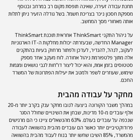
תחנת עבודה זעירה, שאינה תופסת מקום רב במרחב ובנוסף
מספקת חסכון ניכר בצריכת חשמל. בשל גודלה הזעיר ניתן לתלות
אותה מאחורי מסך המחשב.
על ניהול התקני ThinkSmart אחראית תוכנת ThinkSmart
Manager החדשה, שבעזרתה יכולות מחלקות ה-IT הארגוניות
לעקוב, לנהל, להגדיר, לעדכן ולפתור מרחוק בעיות בהתקנים
אלה מתוך פלטפורמת ניהול אחודה. לוח מעקב אחד מספק
סטטוסים בזמן אמת, והוא יכול ליצור דו"חות לגבי נושאים ומגמות
שימוש, שעוזרים לשפר ולמטב את יעילות הפתרונות של המשרד
החכם.
מחקר על עבודה מהבית
במהלך משבר הקורונה ביצעה לנובו מחקר ענק בקרב יותר מ-20
אלף עובדים מ-10 מדינות, שבחן את השינויים שחולל הסגר
שנכפה על עובדים בעולם. 63% מהנשאלים ציינו כי הם מרגישים
פרודוקטיביים יותר כאשר הם עובדים מהבית בהשוואה לעבודה
מהמשרד, 85% השיבו שחשו יותר בנוח לעבוד מהבית בהשוואה