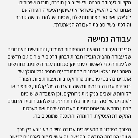
הקשור לעבודה חכמה, ולשילוב בין חומרה, תוכנה ושירותים.
אנחנו גאים להשיק בישראל את שיתוף הפעולה הפורה עם
לוג'יטק ואת סל הפתרונות שלנו, שכיום יש להם דרישה גוברת
והולכת, בשל סביבת העבודה המאתגרת".
עבודה גמישה
סביבת העבודה נמצאת בהתפתחות מתמדת, והחודשים האחרונים
של עבודה מהבית הובילו חברות לבחון דרכים ליצור סוגים חדשים
של עבודה כדי לאפשר לעובדיהן סגנונות עבודה שונים. בחודשים
האחרונים נאלצו ארגונים להתמודד עם מספר גדל והולך של
אתגרים בהיבטי פרטיות, פרודוקטיביות ועבודת צוות. הצורך
בסביבת עבודה דינמית וגמישה ובעבודה מול קולגות, שותפים או
לקוחות שיושבים במקומות מרוחקים, וכן העובדה שיש כיום
לעובדים שליטה רבה יותר בלוחות הזמנים שלהם, הובילו ארגונים
לבחון מחדש את אסטרטגיית העבודה שלהם ואת מערכות
התקשורת העסקית, החומרה והתוכנה שתומכים בה.
הצורך בפתרונות המאפשרים עבודה גמישה לא נובע רק מכך
שזוהי הנורמה החדשה. בהמשך, זה עשוי לעזור לארגונים למשוך