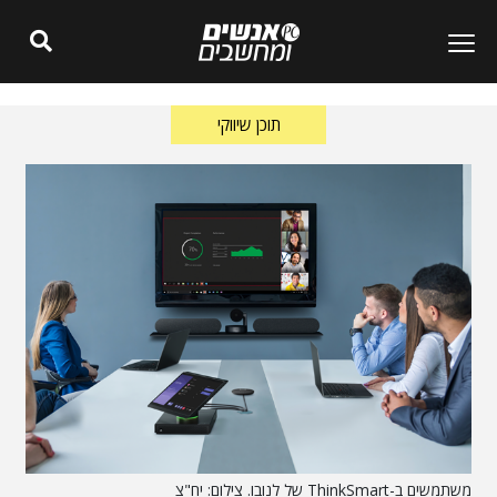
תוכן שיווקי
משתמשים ב-ThinkSmart של לנובו. צילום: יח"צ