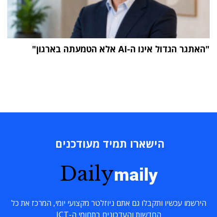
"האתגר הגדול אינו ה-AI אלא הטמעתה בארגון"
הישארו תמיד מעודכנים
Daily
maily
הירשמו עכשיו ותקבלו גם אתם ניוזלטר מקצועי יומי, המרכז את כל
החדשות והעדכונים בתחומי ה-ICT