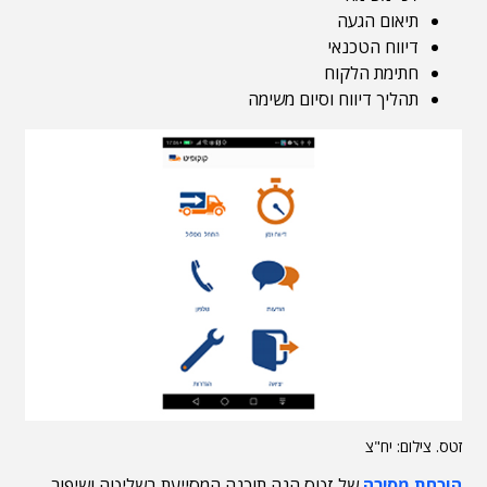
תיאום הגעה
דיווח הטכנאי
חתימת הלקוח
תהליך דיווח וסיום משימה
זטס. צילום: יח"צ
הוכחת מסירה
של זטס הנה תוכנה המסייעת בשליטה ושיפור