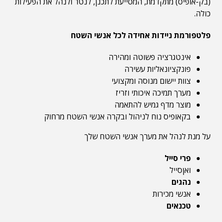
(בק-אופיס) מתקדמת, המסייעת לתכנן, לנטר ולנהל את הפעילות
כולה.
פלטפורמת ניידות אחידה לכל אנשי השטח
אינטגרציה פשוטה ומהירה
פונקציונאליות עשירה
צוות יישום מנוסה ומקצועי
מערך תמיכה איכותי וזריז
מוצר מדף גמיש להתאמה
בקאופיס נוח לניהול ובקרה אנשי השטח מרחוק
על מנת לנהל את מערך אנשי השטח שלך
פרי סייל
ואןסייל
נהגים
אנשי מכירות
טכנאים