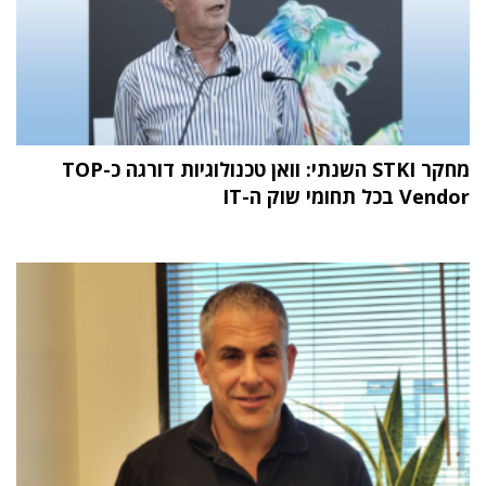
מחקר STKI השנתי: וואן טכנולוגיות דורגה כ-TOP
Vendor בכל תחומי שוק ה-IT