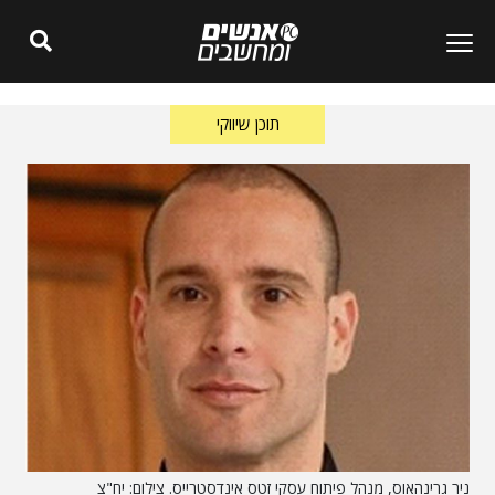
תוכן שיווקי
ניר גרינהאוס, מנהל פיתוח עסקי זטס אינדסטרייס. צילום: יח"צ